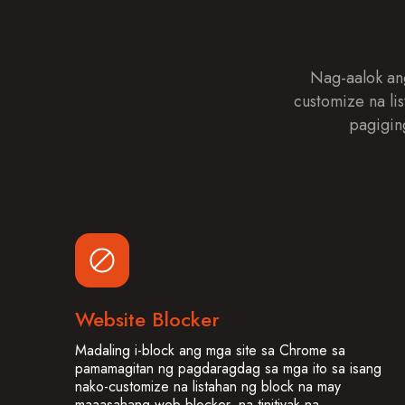
Nag-aalok an
customize na li
pagigin
Website Blocker
Madaling i-block ang mga site sa Chrome sa
pamamagitan ng pagdaragdag sa mga ito sa isang
nako-customize na listahan ng block na may
maaasahang web blocker, na tinitiyak na