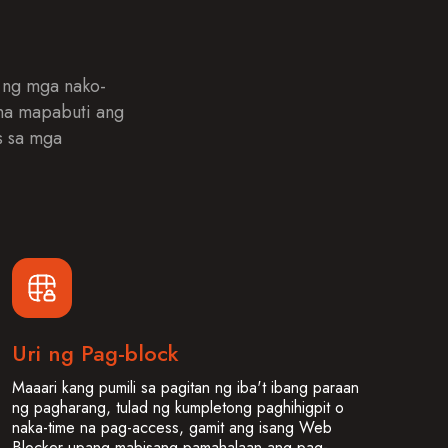
 ng mga nako-
 na mapabuti ang
s sa mga
Uri ng Pag-block
Maaari kang pumili sa pagitan ng iba't ibang paraan
ng pagharang, tulad ng kumpletong paghihigpit o
naka-time na pag-access, gamit ang isang Web
Blocker upang mabisang pamahalaan ang pag-