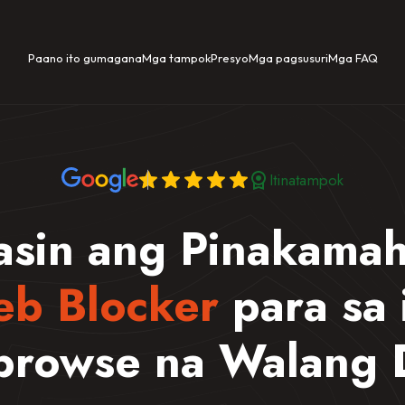
Paano ito gumagana
Mga tampok
Presyo
Mga pagsusuri
Mga FAQ
Itinatampok
asin ang Pinakama
eb Blocker
para sa 
browse na Walang D