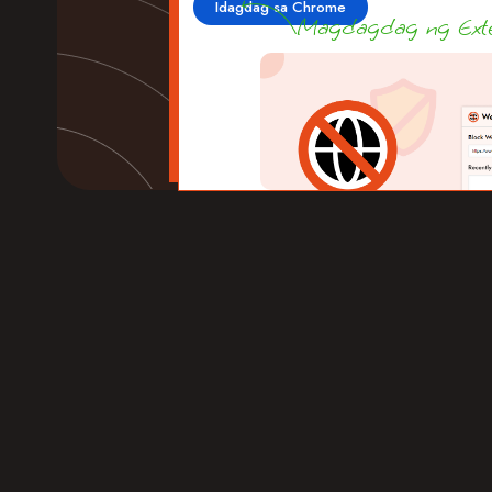
Idagdag sa Chrome
Magdagdag ng Exte