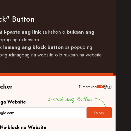
ock" Button
at
i-paste ang link
sa kahon o
buksan ang
opup ng extension.
ck lamang ang block button
sa popup ng
ong idinagdag na website o binuksan na website
cker
Tumatakbo
I-click ang Button
mga Website
ogle.com
I-block
 Na-block na Website