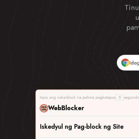
Tinu
u
pam
Ida
Isara ang naka-block na pahina pagkatapos
5
segund
WebBlocker
Iskedyul ng Pag-block ng Site