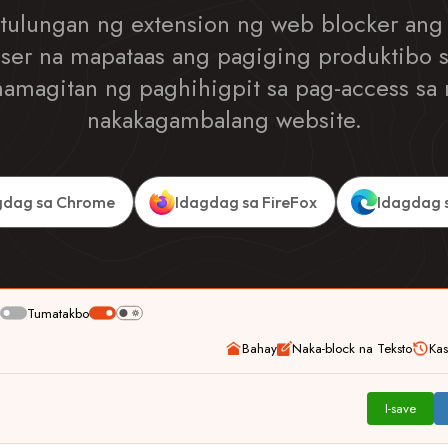
tulungan ng extension ng web blocker an
ser na mapataas ang pagiging produktibo 
amagitan ng paghihigpit sa pag-access sa
nakakagambalang website.
gdag sa Chrome
Idagdag sa FireFox
Idagdag 
o
Tumatakbo
Bahay
Naka-block na Teksto
Kas
I-save