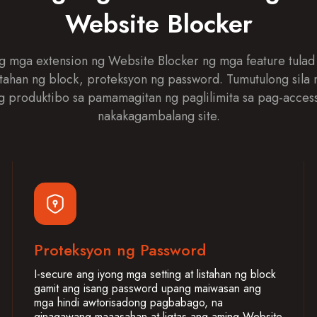
Website Blocker
g mga extension ng Website Blocker ng mga feature tulad
stahan ng block, proteksyon ng password. Tumutulong sila
g produktibo sa pamamagitan ng paglilimita sa pag-acces
nakakagambalang site.
Proteksyon ng Password
I-secure ang iyong mga setting at listahan ng block
gamit ang isang password upang maiwasan ang
mga hindi awtorisadong pagbabago, na
ginagawang maaasahan at ligtas ang aming Website