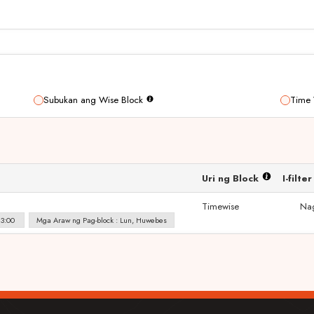
Subukan ang Wise Block
Time 
Uri ng Block
I-filt
Timewise
Na
13:00
Mga Araw ng Pag-block : Lun, Huwebes