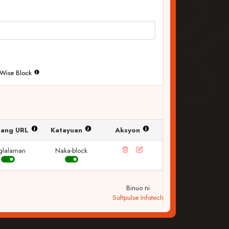
Wise Block
er ang URL
Katayuan
Aksyon
glalaman
Naka-block
Binuo ni
Softpulse Infotech