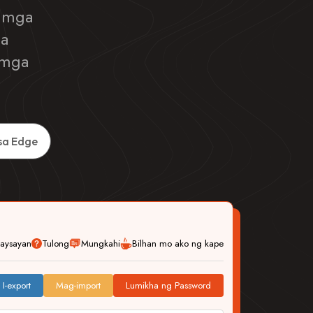
g mga
sa
 mga
sa Edge
aysayan
Tulong
Mungkahi
Bilhan mo ako ng kape
I-export
Mag-import
Lumikha ng Password