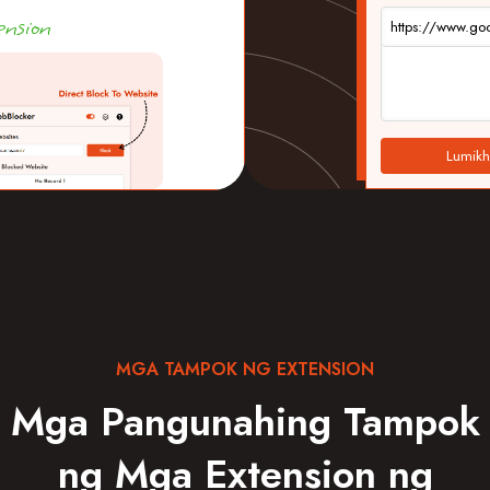
nsion
https://www.go
Lumikh
MGA TAMPOK NG EXTENSION
Mga Pangunahing Tampok
ng Mga Extension ng