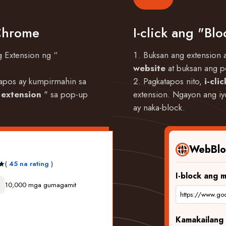
Chrome
I-click ang "Bl
 Extension ng “
Buksan ang extension 
website
at buksan ang p
tapos ay kumpirmahin sa
Pagkatapos nito,
i-cli
extension
" sa pop-up
extension. Ngayon ang iy
ay naka-block.
WebBlo
(
45 na rating
)
I-block ang 
10,000 mga gumagamit
https://www.go
Kamakailang