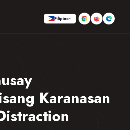
Filipino
husay
isang Karanasan
istraction