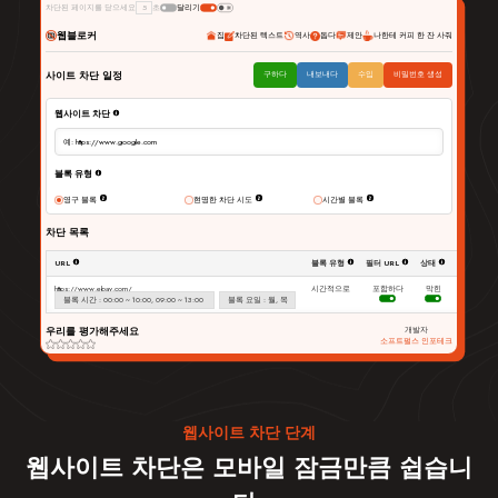
차단된 페이지를 닫으세요
5
초
달리기
웹블로커
집
차단된 텍스트
역사
돕다
제안
나한테 커피 한 잔 사줘
사이트 차단 일정
구하다
내보내다
수입
비밀번호 생성
웹사이트 차단
예: https://www.google.com
블록 유형
영구 블록
현명한 차단 시도
시간별 블록
차단 목록
URL
블록 유형
필터 URL
상태
행동
https://www.ebay.com/
시간적으로
포함하다
막힌
블록 시간 : 00:00 ~ 10:00, 09:00 ~ 13:00
블록 요일 : 월, 목
우리를 평가해주세요
개발자
소프트펄스 인포테크
웹사이트 차단 단계
웹사이트 차단은 모바일 잠금만큼 쉽습니