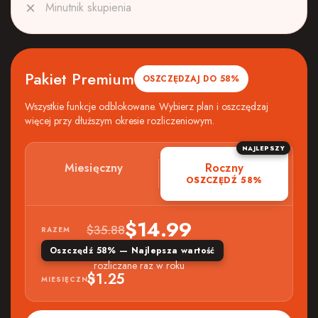
Minutnik skupienia
Pakiet Premium
OSZCZĘDZAJ DO 58%
Wszystkie funkcje odblokowane. Wybierz plan i oszczędzaj
więcej przy dłuższym okresie rozliczeniowym.
NAJLEPSZY
Miesięczny
Roczny
OSZCZĘDŹ 58%
$14.99
$35.88
RAZEM
Oszczędź 58% — Najlepsza wartość
rozliczane raz w roku
$1.25
MIESIĘCZNIE