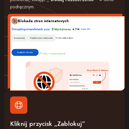
podręcznym.
Blokada stron internetowych
miękkipulseinfotech.com
Wyróżniony
4.7
(
ocena 45
)
Rozszerzenie
Przepływ pracy i planowanie
10 000 użytkowników
Dodaj do Chrome
Dodaj rozszerzenie
Kliknij przycisk „Zablokuj”