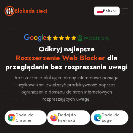
Blokada sieci
Polski
Wyróżniony
Odkryj najlepsze
Rozszerzenie Web Blocker
dla
przeglądania bez rozpraszania uwagi
Rozszerzenie blokujące strony internetowe pomaga
użytkownikom zwiększyć produktywność poprzez
ograniczenie dostępu do stron internetowych
rozpraszających uwagę.
Dodaj do
Dodaj do
Dodaj do
Chrome
FireFoxa
Edge