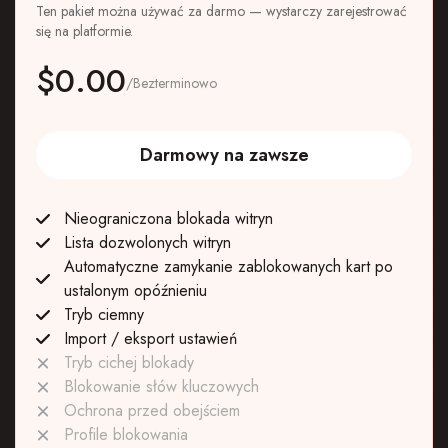
Ten pakiet można używać za darmo — wystarczy zarejestrować
się na platformie.
$0.00
/Bezterminowo
Darmowy na zawsze
Nieograniczona blokada witryn
Lista dozwolonych witryn
Automatyczne zamykanie zablokowanych kart po
ustalonym opóźnieniu
Tryb ciemny
Import / eksport ustawień
Tryb cichej blokady
Blokowanie słów kluczowych
Ochrona przed obejściem
Profile blokowania