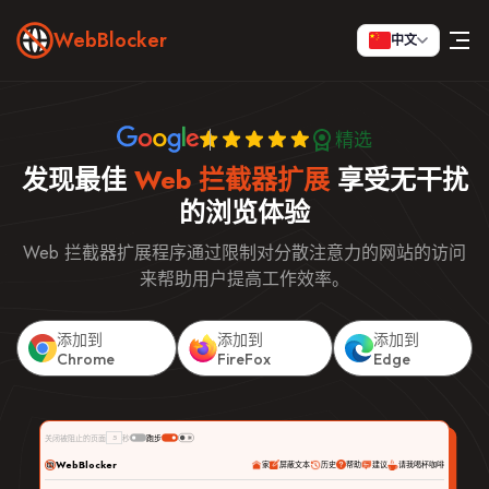
WebBlocker
中文
精选
发现最佳
Web 拦截器扩展
享受无干扰
的浏览体验
Web 拦截器扩展程序通过限制对分散注意力的网站的访问
来帮助用户提高工作效率。
添加到
添加到
添加到
Chrome
FireFox
Edge
5
关闭被阻止的页面
秒
跑步
WebBlocker
家
屏蔽文本
历史
帮助
建议
请我喝杯咖啡