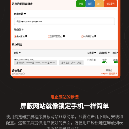
站点的时间表阻止
节省
出口
进口
创建密码
屏蔽网站
例如 https://www.google.com
块类型
永久区块
尝试明智阻止
时间明智块
阻止列表
网址
块类型
过滤网址
地位
行动
https://www.ebay.com/
时间方面
包含
已阻止
出块时间：00:00 至 10:00、09:00 至 13:00
出块日期：周一、周四
评价我们
开发者
Softpulse 信息技术
阻止网站的步骤
屏蔽网站就像锁定手机一样简单
使用浏览器扩展程序屏蔽网站非常简单，只需点击几下即可安装和
配置。这些工具提供用户友好的界面，方便用户轻松地在屏蔽列表
中添加或删除网站。