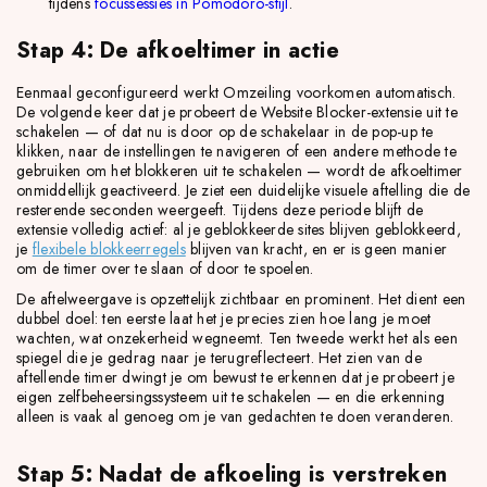
tijdens
focussessies in Pomodoro-stijl
.
Stap 4: De afkoeltimer in actie
Eenmaal geconfigureerd werkt Omzeiling voorkomen automatisch.
De volgende keer dat je probeert de Website Blocker-extensie uit te
schakelen — of dat nu is door op de schakelaar in de pop-up te
klikken, naar de instellingen te navigeren of een andere methode te
gebruiken om het blokkeren uit te schakelen — wordt de afkoeltimer
onmiddellijk geactiveerd. Je ziet een duidelijke visuele aftelling die de
resterende seconden weergeeft. Tijdens deze periode blijft de
extensie volledig actief: al je geblokkeerde sites blijven geblokkeerd,
je
flexibele blokkeerregels
blijven van kracht, en er is geen manier
om de timer over te slaan of door te spoelen.
De aftelweergave is opzettelijk zichtbaar en prominent. Het dient een
dubbel doel: ten eerste laat het je precies zien hoe lang je moet
wachten, wat onzekerheid wegneemt. Ten tweede werkt het als een
spiegel die je gedrag naar je terugreflecteert. Het zien van de
aftellende timer dwingt je om bewust te erkennen dat je probeert je
eigen zelfbeheersingssysteem uit te schakelen — en die erkenning
alleen is vaak al genoeg om je van gedachten te doen veranderen.
Stap 5: Nadat de afkoeling is verstreken