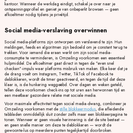
kantoor. Wanneer de werkdag eindigt, schakel je over naar je
ontspanningsprofiel en geniet je van onbeperkt browsen — geen
afkoeltimer nodig tijdens je privétijd.
Social media-verslaving overwinnen
Social media-platforms zijn ontworpen om verslavend te zijn. Hun
meldingen, feeds en algoritmen zijn bedoeld om je constant terug te
trekken. Voor iemand die eraan werkt om zijn social media-
consumptie te verminderen, is Omzeiling voorkomen een essentieel
hulpmiddel. De afkoeltimer gaat direct in tegen de "even snel
checken"-impuls waar platforms misbruik van maken. Elke keer dat je
de drang voelt om Instagram, Twitter, TikTok of Facebook te
deblokkeren, wordt de timer geactiveerd, en tegen de tijd dat deze
klaar is, is de hunkering weggeëbd. Over dagen en weken geteld,
tellen deze voorkomen check-ins op tot uren aan herwonnen tijd en
een meetbaar gezondere relatie met sociale media.
Voor maximale effectiviteit tegen social media-dwang, combineer je
Omzeiling voorkomen met de
stille blokkeermodus
, die afleidende
tabbladen onmiddellijk sluit zonder zelfs maar een blokkeerpagina te
tonen. Wanneer er geen visuele herinnering is dat de site bestaat —
en geen snelle manier om deze te deblokkeren — wordt de
gewoonte-lus op meerdere punten tegelijkertijd doorbroken.