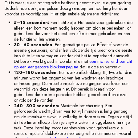
Dit is waar je een strategische beslissing neemt over je eigen gedrag.
Bedenk hoe sterk je impulsen doorgaans zijn en hoe lang het duurt
voordat ze voorbijgaan. Hier zijn enkele algemene richtlijnen:
5–15 seconden:
Een licht zetje. Het beste voor gebruikers die
alleen een kort moment nodig hebben om zich te bedenken, of
gebruikers die voor het eerst een afkoeltimer gebruiken en aan
de functie willen wennen.
30–60 seconden:
Een gematigde pauze. Effectief voor de
meeste gebruikers, omdat het voldoende tijd biedt om de eerste
impuls te laten vervagen zonder dat het te beperkend aanvoelt.
Dit bereik werkt goed in combinatie met
een motiverend bericht
op een aangepaste blokkeerpagina
dat je doelen versterkt.
120–180 seconden:
Een sterke afschrikking. Bij twee tot drie
minuten wordt het ongemak van het wachten een krachtige
ontmoediging. De meeste impulsieve neigingen overleven een
wachttijd van deze lengte niet. Dit bereik is ideaal voor
gebruikers die kortere periodes hebben geprobeerd en deze
onvoldoende vonden.
240–300 seconden:
Maximale bescherming. Een
geforceerde wachttijd van vier tot vijf minuten is lang genoeg
om de impuls-actie-cyclus volledig te doorbreken. Tegen de tijd
dat de timer afloopt, ben je vrijwel zeker teruggekeerd naar je
taak. Deze instelling wordt aanbevolen voor gebruikers die
serieus impulsief deblokkeren volledig willen elimineren, vooral