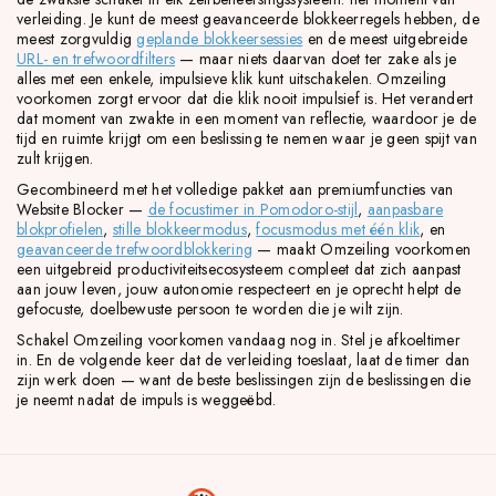
verleiding. Je kunt de meest geavanceerde blokkeerregels hebben, de
meest zorgvuldig
geplande blokkeersessies
en de meest uitgebreide
URL- en trefwoordfilters
— maar niets daarvan doet ter zake als je
alles met een enkele, impulsieve klik kunt uitschakelen. Omzeiling
voorkomen zorgt ervoor dat die klik nooit impulsief is. Het verandert
dat moment van zwakte in een moment van reflectie, waardoor je de
tijd en ruimte krijgt om een beslissing te nemen waar je geen spijt van
zult krijgen.
Gecombineerd met het volledige pakket aan premiumfuncties van
Website Blocker —
de focustimer in Pomodoro-stijl
,
aanpasbare
blokprofielen
,
stille blokkeermodus
,
focusmodus met één klik
, en
geavanceerde trefwoordblokkering
— maakt Omzeiling voorkomen
een uitgebreid productiviteitsecosysteem compleet dat zich aanpast
aan jouw leven, jouw autonomie respecteert en je oprecht helpt de
gefocuste, doelbewuste persoon te worden die je wilt zijn.
Schakel Omzeiling voorkomen vandaag nog in. Stel je afkoeltimer
in. En de volgende keer dat de verleiding toeslaat, laat de timer dan
zijn werk doen — want de beste beslissingen zijn de beslissingen die
je neemt nadat de impuls is weggeëbd.