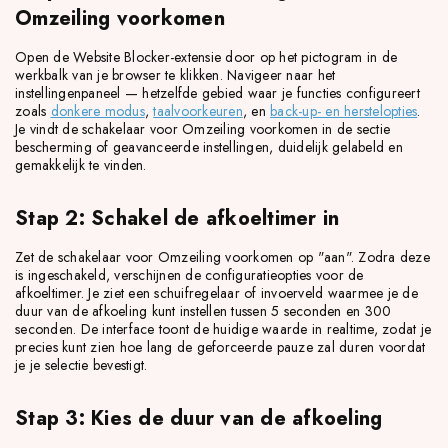
Omzeiling voorkomen
Open de Website Blocker-extensie door op het pictogram in de
werkbalk van je browser te klikken. Navigeer naar het
instellingenpaneel — hetzelfde gebied waar je functies configureert
zoals
donkere modus
,
taalvoorkeuren
, en
back-up- en herstelopties
.
Je vindt de schakelaar voor Omzeiling voorkomen in de sectie
bescherming of geavanceerde instellingen, duidelijk gelabeld en
gemakkelijk te vinden.
Stap 2: Schakel de afkoeltimer in
Zet de schakelaar voor Omzeiling voorkomen op "aan". Zodra deze
is ingeschakeld, verschijnen de configuratieopties voor de
afkoeltimer. Je ziet een schuifregelaar of invoerveld waarmee je de
duur van de afkoeling kunt instellen tussen 5 seconden en 300
seconden. De interface toont de huidige waarde in realtime, zodat je
precies kunt zien hoe lang de geforceerde pauze zal duren voordat
je je selectie bevestigt.
Stap 3: Kies de duur van de afkoeling