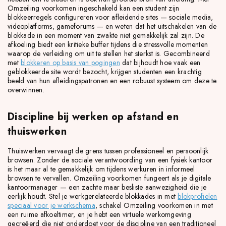
Omzeiling voorkomen ingeschakeld kan een student zijn
blokkeerregels configureren voor afleidende sites — sociale media,
videoplatforms, gameforums — en weten dat het uitschakelen van de
blokkade in een moment van zwakte niet gemakkelijk zal zijn. De
afkoeling biedt een kritieke buffer tijdens die stressvolle momenten
waarop de verleiding om uit te stellen het sterkst is. Gecombineerd
met
blokkeren op basis van pogingen
dat bijhoudt hoe vaak een
geblokkeerde site wordt bezocht, krijgen studenten een krachtig
beeld van hun afleidingspatronen en een robuust systeem om deze te
overwinnen.
Discipline bij werken op afstand en
thuiswerken
Thuiswerken vervaagt de grens tussen professioneel en persoonlijk
browsen. Zonder de sociale verantwoording van een fysiek kantoor
is het maar al te gemakkelijk om tijdens werkuren in informeel
browsen te vervallen. Omzeiling voorkomen fungeert als je digitale
kantoormanager — een zachte maar besliste aanwezigheid die je
eerlijk houdt. Stel je werkgerelateerde blokkades in met
blokprofielen
speciaal voor je werkschema
, schakel Omzeiling voorkomen in met
een ruime afkoeltimer, en je hebt een virtuele werkomgeving
gecreëerd die niet onderdoet voor de discipline van een traditioneel