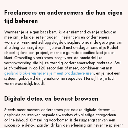
Freelancers en ondernemers die hun eigen
tijd beheren
Wanneer je je eigen baas bent, kijkt er niemand over je schouder
mee om je bij de les te houden. Freelancers en ondernemers
worstelen vaak met zelfopgelegde discipline omdat de gevolgen van
afleiding vertraagd zijn — je wordt niet ontslagen omdat je Reddit
checkt tijdens een project, maar de gemiste deadline kost je een
klant. Omzeiling voorkomen zorgt voor de onmiddellijke
verantwoording die bij zelfstandig ondernemerschap ontbreekt. Stel
je afkoeltimer in op 120 seconden of meer, combineer het met
gepland blokkeren tijdens je meest productieve uren
, en je hebt een
systeem gebouwd dat je autonomie respecteert terwijl het je toch
verantwoordelijk houdt.
Digitale detox en bewust browsen
Steeds meer mensen ondernemen periodieke digitale detoxes —
geplande pauzes van bepaalde websites of volledige categorieën
online inhoud. Omzeiling voorkomen is de ruggengraat van een
succesvolle detox. Zonder dit kan de verleiding om "even te spieken"