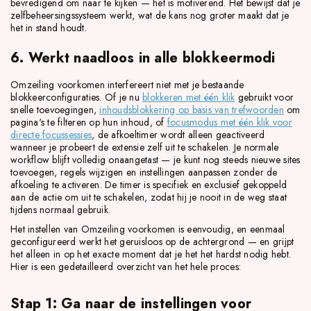
bevredigend om naar te kijken — het is motiverend. Het bewijst dat je
zelfbeheersingssysteem werkt, wat de kans nog groter maakt dat je
het in stand houdt.
6. Werkt naadloos in alle blokkeermodi
Omzeiling voorkomen interfereert niet met je bestaande
blokkeerconfiguraties. Of je nu
blokkeren met één klik
gebruikt voor
snelle toevoegingen,
inhoudsblokkering op basis van trefwoorden
om
pagina's te filteren op hun inhoud, of
focusmodus met één klik voor
directe focussessies
, de afkoeltimer wordt alleen geactiveerd
wanneer je probeert de extensie zelf uit te schakelen. Je normale
workflow blijft volledig onaangetast — je kunt nog steeds nieuwe sites
toevoegen, regels wijzigen en instellingen aanpassen zonder de
afkoeling te activeren. De timer is specifiek en exclusief gekoppeld
aan de actie om uit te schakelen, zodat hij je nooit in de weg staat
tijdens normaal gebruik.
Het instellen van Omzeiling voorkomen is eenvoudig, en eenmaal
geconfigureerd werkt het geruisloos op de achtergrond — en grijpt
het alleen in op het exacte moment dat je het het hardst nodig hebt.
Hier is een gedetailleerd overzicht van het hele proces:
Stap 1: Ga naar de instellingen voor