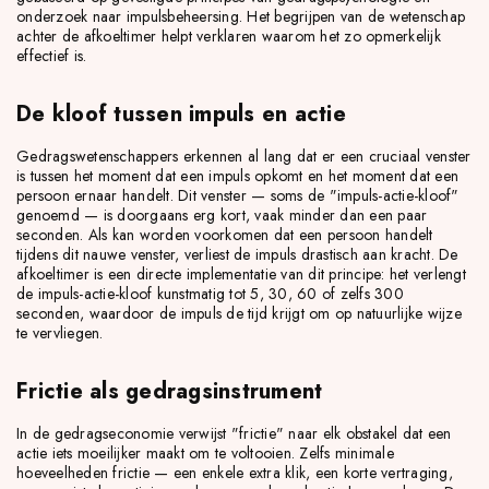
onderzoek naar impulsbeheersing. Het begrijpen van de wetenschap
achter de afkoeltimer helpt verklaren waarom het zo opmerkelijk
effectief is.
De kloof tussen impuls en actie
Gedragswetenschappers erkennen al lang dat er een cruciaal venster
is tussen het moment dat een impuls opkomt en het moment dat een
persoon ernaar handelt. Dit venster — soms de "impuls-actie-kloof"
genoemd — is doorgaans erg kort, vaak minder dan een paar
seconden. Als kan worden voorkomen dat een persoon handelt
tijdens dit nauwe venster, verliest de impuls drastisch aan kracht. De
afkoeltimer is een directe implementatie van dit principe: het verlengt
de impuls-actie-kloof kunstmatig tot 5, 30, 60 of zelfs 300
seconden, waardoor de impuls de tijd krijgt om op natuurlijke wijze
te vervliegen.
Frictie als gedragsinstrument
In de gedragseconomie verwijst "frictie" naar elk obstakel dat een
actie iets moeilijker maakt om te voltooien. Zelfs minimale
hoeveelheden frictie — een enkele extra klik, een korte vertraging,