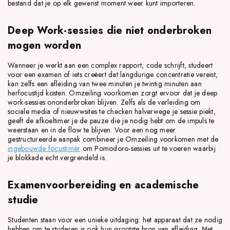
bestand dat je op elk gewenst moment weer kunt importeren.
Deep Work-sessies die niet onderbroken
mogen worden
Wanneer je werkt aan een complex rapport, code schrijft, studeert
voor een examen of iets creëert dat langdurige concentratie vereist,
kan zelfs een afleiding van twee minuten je twintig minuten aan
herfocustijd kosten. Omzeiling voorkomen zorgt ervoor dat je deep
work-sessies ononderbroken blijven. Zelfs als de verleiding om
sociale media of nieuwwsites te checken halverwege je sessie piekt,
geeft de afkoeltimer je de pauze die je nodig hebt om de impuls te
weerstaan en in de flow te blijven. Voor een nog meer
gestructureerde aanpak combineer je Omzeiling voorkomen met de
ingebouwde focustimer
om Pomodoro-sessies uit te voeren waarbij
je blokkade echt vergrendeld is.
Examenvoorbereiding en academische
studie
Studenten staan voor een unieke uitdaging: het apparaat dat ze nodig
hebben om te studeren is ook hun grootste bron van afleiding. Met