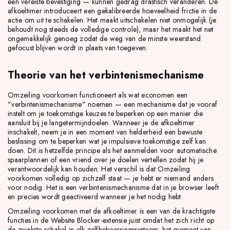
een vereiste bevestiging — kunnen gedrag drastisch veranderen. De
afkoeltimer introduceert een gekalibreerde hoeveelheid frictie in de
actie om uit te schakelen. Het maakt uitschakelen niet onmogelijk (je
behoudt nog steeds de volledige controle), maar het maakt het net
ongemakkelijk genoeg zodat de weg van de minste weerstand
gefocust blijven wordt in plaats van toegeven.
Theorie van het verbintenismechanisme
Omzeiling voorkomen functioneert als wat economen een
"verbintenismechanisme" noemen — een mechanisme dat je vooraf
instelt om je toekomstige keuzes te beperken op een manier die
aansluit bij je langetermijndoelen. Wanneer je de afkoeltimer
inschakelt, neem je in een moment van helderheid een bewuste
beslissing om te beperken wat je impulsieve toekomstige zelf kan
doen. Dit is hetzelfde principe als het aanmelden voor automatische
spaarplannen of een vriend over je doelen vertellen zodat hij je
verantwoordelijk kan houden. Het verschil is dat Omzeiling
voorkomen volledig op zichzelf staat — je hebt er niemand anders
voor nodig. Het is een verbintenismechanisme dat in je browser leeft
en precies wordt geactiveerd wanneer je het nodig hebt.
Omzeiling voorkomen met de afkoeltimer is een van de krachtigste
functies in de Website Blocker-extensie juist omdat het zich richt op
de zwakste schakel in elk zelfbeheersingssysteem: het moment van