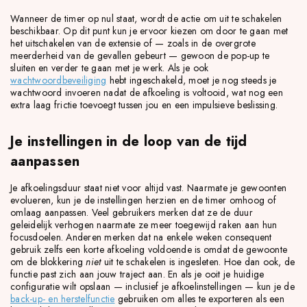
Wanneer de timer op nul staat, wordt de actie om uit te schakelen
beschikbaar. Op dit punt kun je ervoor kiezen om door te gaan met
het uitschakelen van de extensie of — zoals in de overgrote
meerderheid van de gevallen gebeurt — gewoon de pop-up te
sluiten en verder te gaan met je werk. Als je ook
wachtwoordbeveiliging
hebt ingeschakeld, moet je nog steeds je
wachtwoord invoeren nadat de afkoeling is voltooid, wat nog een
extra laag frictie toevoegt tussen jou en een impulsieve beslissing.
Je instellingen in de loop van de tijd
aanpassen
Je afkoelingsduur staat niet voor altijd vast. Naarmate je gewoonten
evolueren, kun je de instellingen herzien en de timer omhoog of
omlaag aanpassen. Veel gebruikers merken dat ze de duur
geleidelijk verhogen naarmate ze meer toegewijd raken aan hun
focusdoelen. Anderen merken dat na enkele weken consequent
gebruik zelfs een korte afkoeling voldoende is omdat de gewoonte
om de blokkering
niet
uit te schakelen is ingesleten. Hoe dan ook, de
functie past zich aan jouw traject aan. En als je ooit je huidige
configuratie wilt opslaan — inclusief je afkoelinstellingen — kun je de
back-up- en herstelfunctie
gebruiken om alles te exporteren als een