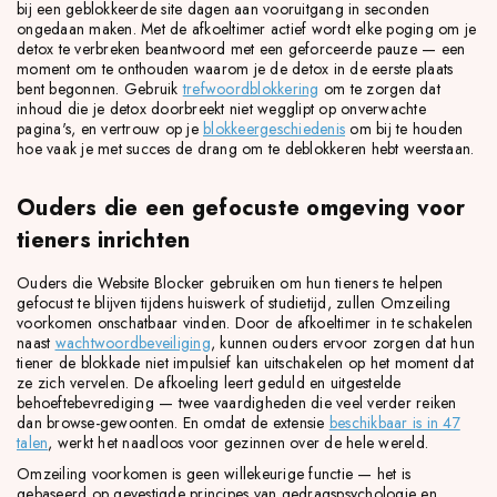
bij een geblokkeerde site dagen aan vooruitgang in seconden
ongedaan maken. Met de afkoeltimer actief wordt elke poging om je
detox te verbreken beantwoord met een geforceerde pauze — een
moment om te onthouden waarom je de detox in de eerste plaats
bent begonnen. Gebruik
trefwoordblokkering
om te zorgen dat
inhoud die je detox doorbreekt niet wegglipt op onverwachte
pagina's, en vertrouw op je
blokkeergeschiedenis
om bij te houden
hoe vaak je met succes de drang om te deblokkeren hebt weerstaan.
Ouders die een gefocuste omgeving voor
tieners inrichten
Ouders die Website Blocker gebruiken om hun tieners te helpen
gefocust te blijven tijdens huiswerk of studietijd, zullen Omzeiling
voorkomen onschatbaar vinden. Door de afkoeltimer in te schakelen
naast
wachtwoordbeveiliging
, kunnen ouders ervoor zorgen dat hun
tiener de blokkade niet impulsief kan uitschakelen op het moment dat
ze zich vervelen. De afkoeling leert geduld en uitgestelde
behoeftebevrediging — twee vaardigheden die veel verder reiken
dan browse-gewoonten. En omdat de extensie
beschikbaar is in 47
talen
, werkt het naadloos voor gezinnen over de hele wereld.
Omzeiling voorkomen is geen willekeurige functie — het is
gebaseerd op gevestigde principes van gedragspsychologie en