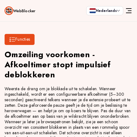
WebBlocker
Nederlands
Functies
Omzeiling voorkomen -
Afkoeltimer stopt impulsief
deblokkeren
Weersta de drang om je blokkade uit te schakelen. Wanneer
ingeschakeld, wordt er een configureerbare afkoeltimer (5–300
seconden) geactiveerd telkens wanneer je de extensie probeert uit te
zetten. Deze geforceerde pauze geeft je de tijd om je beslissing te
heroverwegen — en helpt je om op koers te blijven. Pas de duur van
de afkoeltimer aan op basis van je wilskracht.blijven ononderbroken.
Wanneer je later je browsepatronen bekijkt, zie je een schoon
overzicht van consistent blokkeren in plaats van een rommelig spoor
van aan-uit-aan-uit schakelen. Dat schone overzicht is niet alleen