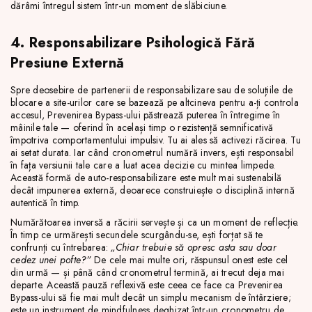
dărâmi întregul sistem într-un moment de slăbiciune.
4. Responsabilizare Psihologică Fără
Presiune Externă
Spre deosebire de partenerii de responsabilizare sau de soluțiile de
blocare a site-urilor care se bazează pe altcineva pentru a-ți controla
accesul, Prevenirea Bypass-ului păstrează puterea în întregime în
mâinile tale — oferind în același timp o rezistență semnificativă
împotriva comportamentului impulsiv. Tu ai ales să activezi răcirea. Tu
ai setat durata. Iar când cronometrul numără invers, ești responsabil
în fața versiunii tale care a luat acea decizie cu mintea limpede.
Această formă de auto-responsabilizare este mult mai sustenabilă
decât impunerea externă, deoarece construiește o disciplină internă
autentică în timp.
Numărătoarea inversă a răcirii servește și ca un moment de reflecție.
În timp ce urmărești secundele scurgându-se, ești forțat să te
confrunți cu întrebarea:
„Chiar trebuie să opresc asta sau doar
cedez unei pofte?”
De cele mai multe ori, răspunsul onest este cel
din urmă — și până când cronometrul termină, ai trecut deja mai
departe. Această pauză reflexivă este ceea ce face ca Prevenirea
Bypass-ului să fie mai mult decât un simplu mecanism de întârziere;
este un instrument de mindfulness deghizat într-un cronometru de