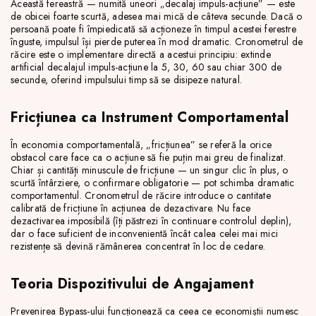
Această fereastră — numită uneori „decalaj impuls-acțiune” — este
de obicei foarte scurtă, adesea mai mică de câteva secunde. Dacă o
persoană poate fi împiedicată să acționeze în timpul acestei ferestre
înguste, impulsul își pierde puterea în mod dramatic. Cronometrul de
răcire este o implementare directă a acestui principiu: extinde
artificial decalajul impuls-acțiune la 5, 30, 60 sau chiar 300 de
secunde, oferind impulsului timp să se disipeze natural.
Fricțiunea ca Instrument Comportamental
În economia comportamentală, „fricțiunea” se referă la orice
obstacol care face ca o acțiune să fie puțin mai greu de finalizat.
Chiar și cantități minuscule de fricțiune — un singur clic în plus, o
scurtă întârziere, o confirmare obligatorie — pot schimba dramatic
comportamentul. Cronometrul de răcire introduce o cantitate
calibrată de fricțiune în acțiunea de dezactivare. Nu face
dezactivarea imposibilă (îți păstrezi în continuare controlul deplin),
dar o face suficient de inconvenientă încât calea celei mai mici
rezistențe să devină rămânerea concentrat în loc de cedare.
Teoria Dispozitivului de Angajament
Prevenirea Bypass-ului funcționează ca ceea ce economiștii numesc