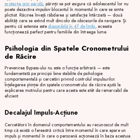
protecția prin parolă
, părinții se pot asigura că adolescentul lor nu
poate dezactiva impulsiv blocantul în momentul în care se simte
plictisit. Răcirea învață răbdarea și satisfacția întârziată — două
abilități care se extind mult dincolo de obiceiurile de navigare. Și
pentru că extensia este
disponibilă în 47 de limbi
, aceasta
funcționează perfect pentru familiile din întreaga lume.
Psihologia din Spatele Cronometrului
de Răcire
Prevenirea Bypass-ului nu este o funcție arbitrară — este
fundamentată pe principii bine stabilite de psihologie
comportamentală și cercetări privind controlul impulsurilor.
Înțelegerea științei din spatele cronometrului de răcire ajută la
explicarea motivului pentru care acesta este atât de remarcabil de
eficient.
Decalajul Impuls-Acțiune
Cercetătorii în domeniul comportamentului au recunoscut de mult
timp că există o fereastră critică între momentul în care apare un
impuls și momentul în care o persoană acționează în baza acestuia.