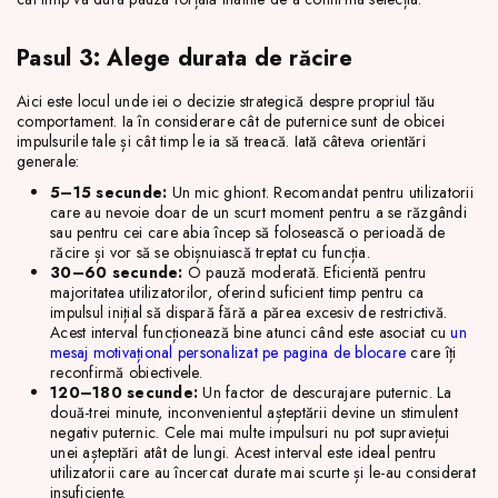
Pasul 3: Alege durata de răcire
Aici este locul unde iei o decizie strategică despre propriul tău
comportament. Ia în considerare cât de puternice sunt de obicei
impulsurile tale și cât timp le ia să treacă. Iată câteva orientări
generale:
5–15 secunde:
Un mic ghiont. Recomandat pentru utilizatorii
care au nevoie doar de un scurt moment pentru a se răzgândi
sau pentru cei care abia încep să folosească o perioadă de
răcire și vor să se obișnuiască treptat cu funcția.
30–60 secunde:
O pauză moderată. Eficientă pentru
majoritatea utilizatorilor, oferind suficient timp pentru ca
impulsul inițial să dispară fără a părea excesiv de restrictivă.
Acest interval funcționează bine atunci când este asociat cu
un
mesaj motivațional personalizat pe pagina de blocare
care îți
reconfirmă obiectivele.
120–180 secunde:
Un factor de descurajare puternic. La
două-trei minute, inconvenientul așteptării devine un stimulent
negativ puternic. Cele mai multe impulsuri nu pot supraviețui
unei așteptări atât de lungi. Acest interval este ideal pentru
utilizatorii care au încercat durate mai scurte și le-au considerat
insuficiente.