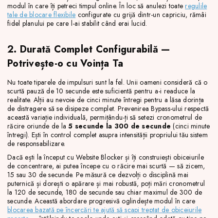
modul în care îți petreci timpul online. În loc să anulezi toate
regulile
tale de blocare flexibile
configurate cu grijă dintr-un capriciu, rămâi
fidel planului pe care l-ai stabilit când erai lucid.
2. Durată Complet Configurabilă —
Potrivește-o cu Voința Ta
Nu toate tiparele de impulsuri sunt la fel. Unii oameni consideră că o
scurtă pauză de 10 secunde este suficientă pentru a-i readuce la
realitate. Alții au nevoie de cinci minute întregi pentru a lăsa dorința
de distragere să se disipeze complet. Prevenirea Bypass-ului respectă
această variație individuală, permițându-ți să setezi cronometrul de
răcire oriunde de la
5 secunde la 300 de secunde
(cinci minute
întregi). Ești în control complet asupra intensității propriului tău sistem
de responsabilizare.
Dacă ești la început cu Website Blocker și îți construiești obiceiurile
de concentrare, ai putea începe cu o răcire mai scurtă — să zicem,
15 sau 30 de secunde. Pe măsură ce dezvolți o disciplină mai
puternică și dorești o apărare și mai robustă, poți mări cronometrul
la 120 de secunde, 180 de secunde sau chiar maximul de 300 de
secunde. Această abordare progresivă oglindește modul în care
blocarea bazată pe încercări te ajută să scapi treptat de obiceiurile