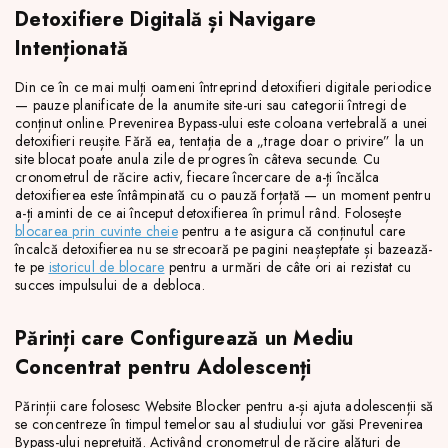
Detoxifiere Digitală și Navigare
Intenționată
Din ce în ce mai mulți oameni întreprind detoxifieri digitale periodice
— pauze planificate de la anumite site-uri sau categorii întregi de
conținut online. Prevenirea Bypass-ului este coloana vertebrală a unei
detoxifieri reușite. Fără ea, tentația de a „trage doar o privire” la un
site blocat poate anula zile de progres în câteva secunde. Cu
cronometrul de răcire activ, fiecare încercare de a-ți încălca
detoxifierea este întâmpinată cu o pauză forțată — un moment pentru
a-ți aminti de ce ai început detoxifierea în primul rând. Folosește
blocarea prin cuvinte cheie
pentru a te asigura că conținutul care
încalcă detoxifierea nu se strecoară pe pagini neașteptate și bazează-
te pe
istoricul de blocare
pentru a urmări de câte ori ai rezistat cu
succes impulsului de a debloca.
Părinți care Configurează un Mediu
Concentrat pentru Adolescenți
Părinții care folosesc Website Blocker pentru a-și ajuta adolescenții să
se concentreze în timpul temelor sau al studiului vor găsi Prevenirea
Bypass-ului neprețuită. Activând cronometrul de răcire alături de