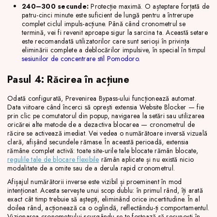
240–300 secunde:
Protecție maximă. O așteptare forțată de
patru-cinci minute este suficient de lungă pentru a întrerupe
complet ciclul impuls-acțiune. Până când cronometrul se
termină, vei fi revenit aproape sigur la sarcina ta. Această setare
este recomandată utilizatorilor care sunt serioși în privința
eliminării complete a deblocărilor impulsive, în special în timpul
sesiunilor de concentrare stil Pomodoro
.
Pasul 4: Răcirea în acțiune
Odată configurată, Prevenirea Bypass-ului funcționează automat.
Data viitoare când încerci să oprești extensia Website Blocker — fie
prin clic pe comutatorul din popup, navigarea la setări sau utilizarea
oricărei alte metode de a dezactiva blocarea — cronometrul de
răcire se activează imediat. Vei vedea o numărătoare inversă vizuală
clară, afișând secundele rămase. În această perioadă, extensia
rămâne complet activă: toate site-urile tale blocate rămân blocate,
regulile tale de blocare flexibile
rămân aplicate și nu există nicio
modalitate de a omite sau de a derula rapid cronometrul.
Afișajul numărătorii inverse este vizibil și proeminent în mod
intenționat. Acesta servește unui scop dublu: în primul rând, îți arată
exact cât timp trebuie să aștepți, eliminând orice incertitudine. În al
doilea rând, acționează ca o oglindă, reflectându-ți comportamentul.
Vizionarea cronometrului scurgându-se te forțează să recunoști în