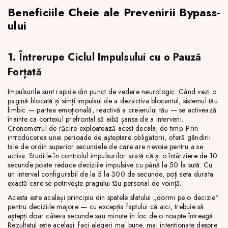
Beneficiile Cheie ale Prevenirii Bypass-
ului
1. Întrerupe Ciclul Impulsului cu o Pauză
Forțată
Impulsurile sunt rapide din punct de vedere neurologic. Când vezi o
pagină blocată și simți impulsul de a dezactiva blocantul, sistemul tău
limbic — partea emoțională, reactivă a creierului tău — se activează
înainte ca cortexul prefrontal să aibă șansa de a interveni.
Cronometrul de răcire exploatează acest decalaj de timp. Prin
introducerea unei perioade de așteptare obligatorii, oferă gândirii
tale de ordin superior secundele de care are nevoie pentru a se
activa. Studiile în controlul impulsurilor arată că și o întârziere de 10
secunde poate reduce deciziile impulsive cu până la 50 la sută. Cu
un interval configurabil de la 5 la 300 de secunde, poți seta durata
exactă care se potrivește pragului tău personal de voință.
Acesta este același principiu din spatele sfatului „dormi pe o decizie”
pentru deciziile majore — cu excepția faptului că aici, trebuie să
aștepți doar câteva secunde sau minute în loc de o noapte întreagă.
Rezultatul este același: faci alegeri mai bune, mai intenționate despre