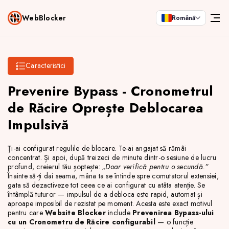
WebBlocker
Română
Caracteristici
Prevenire Bypass - Cronometrul
de Răcire Oprește Deblocarea
Impulsivă
Ți-ai configurat regulile de blocare. Te-ai angajat să rămâi
concentrat. Și apoi, după treizeci de minute dintr-o sesiune de lucru
profund, creierul tău șoptește:
„Doar verifică pentru o secundă.”
Înainte să-ți dai seama, mâna ta se întinde spre comutatorul extensiei,
gata să dezactiveze tot ceea ce ai configurat cu atâta atenție. Se
întâmplă tuturor — impulsul de a debloca este rapid, automat și
aproape imposibil de rezistat pe moment. Acesta este exact motivul
pentru care
Website Blocker
include
Prevenirea Bypass-ului
cu un Cronometru de Răcire configurabil
— o funcție