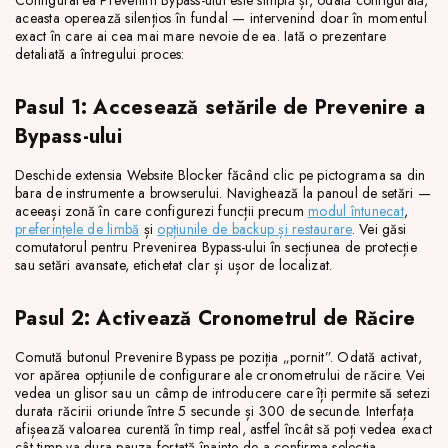
Configurarea Prevenirii Bypass-ului este simplă și, odată configurată,
aceasta operează silențios în fundal — intervenind doar în momentul
exact în care ai cea mai mare nevoie de ea. Iată o prezentare
detaliată a întregului proces:
Pasul 1: Accesează setările de Prevenire a
Bypass-ului
Deschide extensia Website Blocker făcând clic pe pictograma sa din
bara de instrumente a browserului. Navighează la panoul de setări —
aceeași zonă în care configurezi funcții precum
modul întunecat
,
preferințele de limbă
și
opțiunile de backup și restaurare
. Vei găsi
comutatorul pentru Prevenirea Bypass-ului în secțiunea de protecție
sau setări avansate, etichetat clar și ușor de localizat.
Pasul 2: Activează Cronometrul de Răcire
Comută butonul Prevenire Bypass pe poziția „pornit”. Odată activat,
vor apărea opțiunile de configurare ale cronometrului de răcire. Vei
vedea un glisor sau un câmp de introducere care îți permite să setezi
durata răcirii oriunde între 5 secunde și 300 de secunde. Interfața
afișează valoarea curentă în timp real, astfel încât să poți vedea exact
cât timp va dura pauza forțată înainte de a confirma selecția.