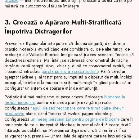
proaste
— întâlnindu-te acolo unde ești și crescând odată cu tine pe
măsură ce autocontrolul tău se întărește.
3. Creează o Apărare Multi-Stratificată
Împotriva Distragerilor
Prevenirea Bypass-ului este puternică de una singură, dar devine
practic incasabilă atunci când este combinată cu celelalte funcții de
protecție ale Website Blocker. Imaginează-ți acest scenariu: încerci să
dezactivezi extensia. Mai întâi, se activează cronometrul de răcire,
forțându-te să aștepți. Apoi, chiar și după ce cronometrul expiră, tot
trebuie să introduci
parola pentru a accesa setările
. Până când ai
așteptat răcirea și ai tastat parola, impulsul a dispărut de mult. Închizi
popup-ul, te întorci la munca ta și îți mulțumești în gând pentru că ai
configurat un sistem de apărare atât de amănunțit.
Poți stivui și mai multe straturi peste acesta. Folosește
blocarea în
modul incognito
pentru a închide portița navigării private,
configurează
reguli de redirecționare care te trimit către site-uri
productive
atunci când încerci să vizitezi pagini blocate și
configurează
un mesaj personalizat pentru pagina de blocare
care îți
amintește de ce ai început să blochezi în primul rând. Fiecare strat îl
întărește pe celălalt, iar Prevenirea Bypass-ului stă chiar în vârf ca
salvgardare supremă — ultima linie de apărare care te împiedică să