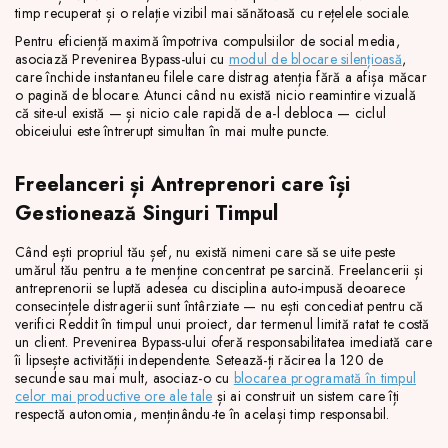
timp recuperat și o relație vizibil mai sănătoasă cu rețelele sociale.
Pentru eficiență maximă împotriva compulsiilor de social media,
asociază Prevenirea Bypass-ului cu
modul de blocare silențioasă
,
care închide instantaneu filele care distrag atenția fără a afișa măcar
o pagină de blocare. Atunci când nu există nicio reamintire vizuală
că site-ul există — și nicio cale rapidă de a-l debloca — ciclul
obiceiului este întrerupt simultan în mai multe puncte.
Freelanceri și Antreprenori care își
Gestionează Singuri Timpul
Când ești propriul tău șef, nu există nimeni care să se uite peste
umărul tău pentru a te menține concentrat pe sarcină. Freelancerii și
antreprenorii se luptă adesea cu disciplina auto-impusă deoarece
consecințele distragerii sunt întârziate — nu ești concediat pentru că
verifici Reddit în timpul unui proiect, dar termenul limită ratat te costă
un client. Prevenirea Bypass-ului oferă responsabilitatea imediată care
îi lipsește activității independente. Setează-ți răcirea la 120 de
secunde sau mai mult, asociaz-o cu
blocarea programată în timpul
celor mai productive ore ale tale
și ai construit un sistem care îți
respectă autonomia, menținându-te în același timp responsabil.