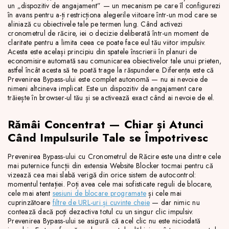
un „dispozitiv de angajament” — un mecanism pe care îl configurezi
în avans pentru a-ți restricționa alegerile viitoare într-un mod care se
aliniază cu obiectivele tale pe termen lung. Când activezi
cronometrul de răcire, iei o decizie deliberată într-un moment de
claritate pentru a limita ceea ce poate face eul tău viitor impulsiv.
Acesta este același principiu din spatele înscrierii în planuri de
economisire automată sau comunicarea obiectivelor tale unui prieten,
astfel încât acesta să te poată trage la răspundere. Diferența este că
Prevenirea Bypass-ului este complet autonomă — nu ai nevoie de
nimeni altcineva implicat. Este un dispozitiv de angajament care
trăiește în browser-ul tău și se activează exact când ai nevoie de el.
Rămâi Concentrat — Chiar și Atunci
Când Impulsurile Tale se Împotrivesc
Prevenirea Bypass-ului cu Cronometrul de Răcire este una dintre cele
mai puternice funcții din extensia Website Blocker tocmai pentru că
vizează cea mai slabă verigă din orice sistem de autocontrol:
momentul tentației. Poți avea cele mai sofisticate reguli de blocare,
cele mai atent
sesiuni de blocare programate
și cele mai
cuprinzătoare
filtre de URL-uri și cuvinte cheie
— dar nimic nu
contează dacă poți dezactiva totul cu un singur clic impulsiv.
Prevenirea Bypass-ului se asigură că acel clic nu este niciodată