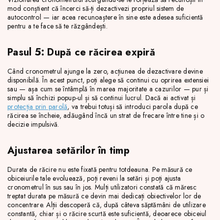
mod conștient că încerci să-ți dezactivezi propriul sistem de
autocontrol — iar acea recunoaștere în sine este adesea suficientă
pentru a te face să te răzgândești.
Pasul 5: După ce răcirea expiră
Când cronometrul ajunge la zero, acțiunea de dezactivare devine
disponibilă. În acest punct, poți alege să continui cu oprirea extensiei
sau — așa cum se întâmplă în marea majoritate a cazurilor — pur și
simplu să închizi popup-ul și să continui lucrul. Dacă ai activat și
protecția prin parolă
, va trebui totuși să introduci parola după ce
răcirea se încheie, adăugând încă un strat de frecare între tine și o
decizie impulsivă.
Ajustarea setărilor în timp
Durata de răcire nu este fixată pentru totdeauna. Pe măsură ce
obiceiurile tale evoluează, poți reveni la setări și poți ajusta
cronometrul în sus sau în jos. Mulți utilizatori constată că măresc
treptat durata pe măsură ce devin mai dedicați obiectivelor lor de
concentrare. Alții descoperă că, după câteva săptămâni de utilizare
constantă, chiar și o răcire scurtă este suficientă, deoarece obiceiul