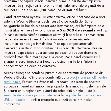
premium concepută special pentru a pune un perete de timp între
impulsul tău și acțiunea ta, oferind minții tale raționale o șansă de a
recupera și de a spune: „Nu, rămâi pe drumul cel bun.”
Când Prevenirea Bypass-ului este activată, orice încercare de a opri
extensia Website Blocker declanșează o perioadă de răcire
obligatorie. În loc de o dezactivare instantanee, ești întâmpinat de o
numărătoare inversă — oriunde între
5 și 300 de secunde
— timp
în care extensia rămâne complet activă și blocările tale rămân ferm
pe poziție. Această pauză forțată nu este o pedeapsă; este un
instrument psihologic înrădăcinat în știința comportamentală.
Cercetările arată în mod constant că și o scurtă întârziere între un
impuls și capacitatea de a acționa pe baza lui reduce dramatic
probabilitatea de a merge până la capăt. Până când cronometrul
ajunge la zero, impulsul a trecut de obicei, iar tu te-ai întors la
concentrarea pe ceea ce contează.
Această funcție se combină puternic cu alte straturi de protecție din
Website Blocker. Când este combinată cu
protecția prin parolă pentru
setările tale
, Prevenirea Bypass-ului creează un sistem de apărare
aproape impenetrabil împotriva propriilor tale impulsuri cele mai rele.
Și pentru că funcționează alături de orice altă funcție — de la
sesiunile de blocare programate
până la
regulile de cuvinte cheie și
URL-uri exacte
— obții o protecție cuprinzătoare fără niciun
compromis.