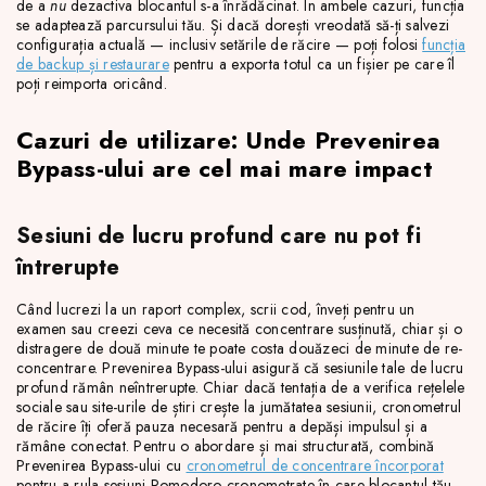
de a
nu
dezactiva blocantul s-a înrădăcinat. În ambele cazuri, funcția
se adaptează parcursului tău. Și dacă dorești vreodată să-ți salvezi
configurația actuală — inclusiv setările de răcire — poți folosi
funcția
de backup și restaurare
pentru a exporta totul ca un fișier pe care îl
poți reimporta oricând.
Cazuri de utilizare: Unde Prevenirea
Bypass-ului are cel mai mare impact
Sesiuni de lucru profund care nu pot fi
întrerupte
Când lucrezi la un raport complex, scrii cod, înveți pentru un
examen sau creezi ceva ce necesită concentrare susținută, chiar și o
distragere de două minute te poate costa douăzeci de minute de re-
concentrare. Prevenirea Bypass-ului asigură că sesiunile tale de lucru
profund rămân neîntrerupte. Chiar dacă tentația de a verifica rețelele
sociale sau site-urile de știri crește la jumătatea sesiunii, cronometrul
de răcire îți oferă pauza necesară pentru a depăși impulsul și a
rămâne conectat. Pentru o abordare și mai structurată, combină
Prevenirea Bypass-ului cu
cronometrul de concentrare încorporat
pentru a rula sesiuni Pomodoro cronometrate în care blocantul tău