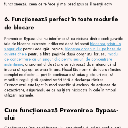
funcționează, ceea ce te face și mai predispus să îl menții activ.
6. Funcționează perfect în toate modurile
de blocare
Prevenirea Bypass-ului nu interferează cu niciuna dintre configurațiile
tale de blocare existente. Indiferent dacă folosești
blocarea printr-un
singur clic
pentru adăugări rapide,
blocarea conținutului pe bază de
cuvinte cheie
pentru a filtra paginile după conținutul lor, sau
modul
de concentrare cu un singur clic pentru sesiuni de concentrare
instantanee
, cronometrul de răcire se activează doar atunci când
încerci să oprești extensia în sine. Fluxul tău normal de lucru rămâne
complet neafectat — poți în continuare să adaugi site-uri noi, să
modifici reguli și să ajustezi setări fără a declanșa răcirea.
Cronometrul este legat în mod specific și exclusiv de acțiunea de
dezactivare, asigurându-se că nu îți stă niciodată în cale în timpul
utilizării normale.
Cum funcționează Prevenirea Bypass-
ului