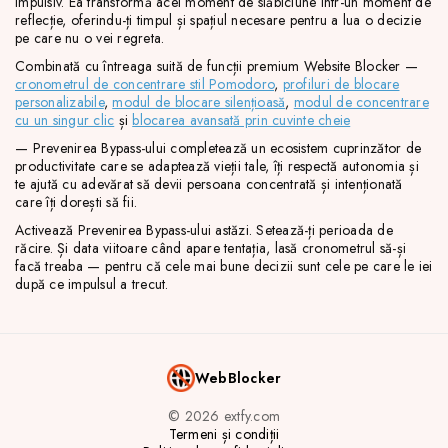
impulsiv. Ea transformă acel moment de slăbiciune într-un moment de
reflecție, oferindu-ți timpul și spațiul necesare pentru a lua o decizie
pe care nu o vei regreta.
Combinată cu întreaga suită de funcții premium Website Blocker —
cronometrul de concentrare stil Pomodoro
,
profiluri de blocare
personalizabile
,
modul de blocare silențioasă
,
modul de concentrare
cu un singur clic
și
blocarea avansată prin cuvinte cheie
— Prevenirea Bypass-ului completează un ecosistem cuprinzător de
productivitate care se adaptează vieții tale, îți respectă autonomia și
te ajută cu adevărat să devii persoana concentrată și intenționată
care îți dorești să fii.
Activează Prevenirea Bypass-ului astăzi. Setează-ți perioada de
răcire. Și data viitoare când apare tentația, lasă cronometrul să-și
facă treaba — pentru că cele mai bune decizii sunt cele pe care le iei
după ce impulsul a trecut.
WebBlocker
© 2026 extfy.com
Termeni și condiții