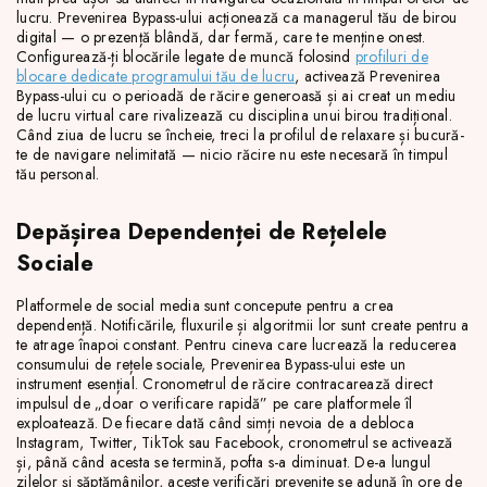
lucru. Prevenirea Bypass-ului acționează ca managerul tău de birou
digital — o prezență blândă, dar fermă, care te menține onest.
Configurează-ți blocările legate de muncă folosind
profiluri de
blocare dedicate programului tău de lucru
, activează Prevenirea
Bypass-ului cu o perioadă de răcire generoasă și ai creat un mediu
de lucru virtual care rivalizează cu disciplina unui birou tradițional.
Când ziua de lucru se încheie, treci la profilul de relaxare și bucură-
te de navigare nelimitată — nicio răcire nu este necesară în timpul
tău personal.
Depășirea Dependenței de Rețelele
Sociale
Platformele de social media sunt concepute pentru a crea
dependență. Notificările, fluxurile și algoritmii lor sunt create pentru a
te atrage înapoi constant. Pentru cineva care lucrează la reducerea
consumului de rețele sociale, Prevenirea Bypass-ului este un
instrument esențial. Cronometrul de răcire contracarează direct
impulsul de „doar o verificare rapidă” pe care platformele îl
exploatează. De fiecare dată când simți nevoia de a debloca
Instagram, Twitter, TikTok sau Facebook, cronometrul se activează
și, până când acesta se termină, pofta s-a diminuat. De-a lungul
zilelor și săptămânilor, aceste verificări prevenite se adună în ore de