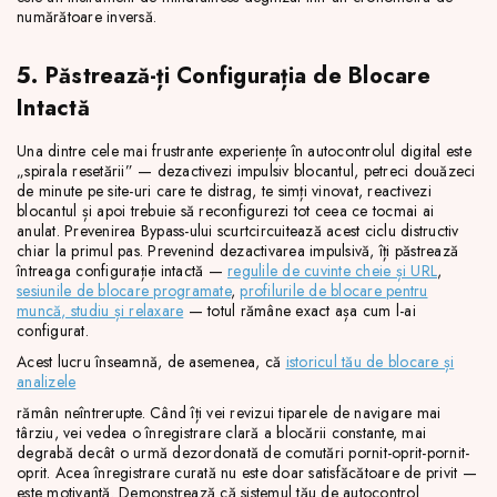
numărătoare inversă.
5. Păstrează-ți Configurația de Blocare
Intactă
Una dintre cele mai frustrante experiențe în autocontrolul digital este
„spirala resetării” — dezactivezi impulsiv blocantul, petreci douăzeci
de minute pe site-uri care te distrag, te simți vinovat, reactivezi
blocantul și apoi trebuie să reconfigurezi tot ceea ce tocmai ai
anulat. Prevenirea Bypass-ului scurtcircuitează acest ciclu distructiv
chiar la primul pas. Prevenind dezactivarea impulsivă, îți păstrează
întreaga configurație intactă —
regulile de cuvinte cheie și URL
,
sesiunile de blocare programate
,
profilurile de blocare pentru
muncă, studiu și relaxare
— totul rămâne exact așa cum l-ai
configurat.
Acest lucru înseamnă, de asemenea, că
istoricul tău de blocare și
analizele
rămân neîntrerupte. Când îți vei revizui tiparele de navigare mai
târziu, vei vedea o înregistrare clară a blocării constante, mai
degrabă decât o urmă dezordonată de comutări pornit-oprit-pornit-
oprit. Acea înregistrare curată nu este doar satisfăcătoare de privit —
este motivantă. Demonstrează că sistemul tău de autocontrol