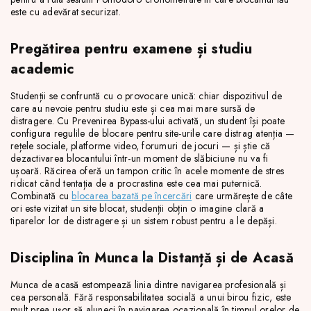
este cu adevărat securizat.
Pregătirea pentru examene și studiu
academic
Studenții se confruntă cu o provocare unică: chiar dispozitivul de
care au nevoie pentru studiu este și cea mai mare sursă de
distragere. Cu Prevenirea Bypass-ului activată, un student își poate
configura regulile de blocare pentru site-urile care distrag atenția —
rețele sociale, platforme video, forumuri de jocuri — și știe că
dezactivarea blocantului într-un moment de slăbiciune nu va fi
ușoară. Răcirea oferă un tampon critic în acele momente de stres
ridicat când tentația de a procrastina este cea mai puternică.
Combinată cu
blocarea bazată pe încercări
care urmărește de câte
ori este vizitat un site blocat, studenții obțin o imagine clară a
tiparelor lor de distragere și un sistem robust pentru a le depăși.
Disciplina în Munca la Distanță și de Acasă
Munca de acasă estompează linia dintre navigarea profesională și
cea personală. Fără responsabilitatea socială a unui birou fizic, este
mult prea ușor să aluneci în navigarea ocazională în timpul orelor de