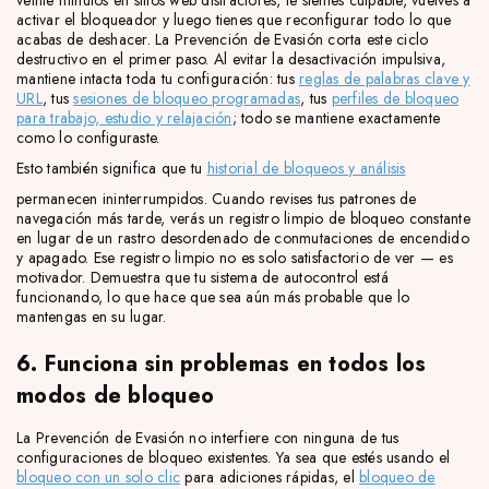
veinte minutos en sitios web distractores, te sientes culpable, vuelves a
activar el bloqueador y luego tienes que reconfigurar todo lo que
acabas de deshacer. La Prevención de Evasión corta este ciclo
destructivo en el primer paso. Al evitar la desactivación impulsiva,
mantiene intacta toda tu configuración: tus
reglas de palabras clave y
URL
, tus
sesiones de bloqueo programadas
, tus
perfiles de bloqueo
para trabajo, estudio y relajación
; todo se mantiene exactamente
como lo configuraste.
Esto también significa que tu
historial de bloqueos y análisis
permanecen ininterrumpidos. Cuando revises tus patrones de
navegación más tarde, verás un registro limpio de bloqueo constante
en lugar de un rastro desordenado de conmutaciones de encendido
y apagado. Ese registro limpio no es solo satisfactorio de ver — es
motivador. Demuestra que tu sistema de autocontrol está
funcionando, lo que hace que sea aún más probable que lo
mantengas en su lugar.
6. Funciona sin problemas en todos los
modos de bloqueo
La Prevención de Evasión no interfiere con ninguna de tus
configuraciones de bloqueo existentes. Ya sea que estés usando el
bloqueo con un solo clic
para adiciones rápidas, el
bloqueo de