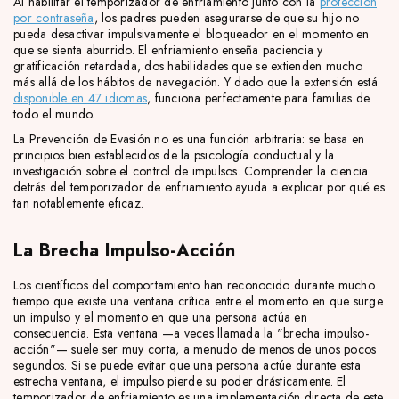
Al habilitar el temporizador de enfriamiento junto con la
protección
por contraseña
, los padres pueden asegurarse de que su hijo no
pueda desactivar impulsivamente el bloqueador en el momento en
que se sienta aburrido. El enfriamiento enseña paciencia y
gratificación retardada, dos habilidades que se extienden mucho
más allá de los hábitos de navegación. Y dado que la extensión está
disponible en 47 idiomas
, funciona perfectamente para familias de
todo el mundo.
La Prevención de Evasión no es una función arbitraria: se basa en
principios bien establecidos de la psicología conductual y la
investigación sobre el control de impulsos. Comprender la ciencia
detrás del temporizador de enfriamiento ayuda a explicar por qué es
tan notablemente eficaz.
La Brecha Impulso-Acción
Los científicos del comportamiento han reconocido durante mucho
tiempo que existe una ventana crítica entre el momento en que surge
un impulso y el momento en que una persona actúa en
consecuencia. Esta ventana —a veces llamada la "brecha impulso-
acción"— suele ser muy corta, a menudo de menos de unos pocos
segundos. Si se puede evitar que una persona actúe durante esta
estrecha ventana, el impulso pierde su poder drásticamente. El
temporizador de enfriamiento es una implementación directa de este