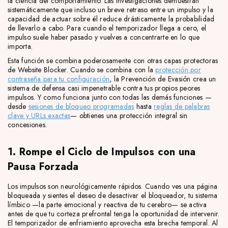
la ciencia del comportamiento. Las investigaciones demuestran
sistemáticamente que incluso un breve retraso entre un impulso y la
capacidad de actuar sobre él reduce drásticamente la probabilidad
de llevarlo a cabo. Para cuando el temporizador llega a cero, el
impulso suele haber pasado y vuelves a concentrarte en lo que
importa.
Esta función se combina poderosamente con otras capas protectoras
de Website Blocker. Cuando se combina con la
protección por
contraseña para tu configuración
, la Prevención de Evasión crea un
sistema de defensa casi impenetrable contra tus propios peores
impulsos. Y como funciona junto con todas las demás funciones —
desde
sesiones de bloqueo programadas
hasta
reglas de palabras
clave y URLs exactas
— obtienes una protección integral sin
concesiones.
1. Rompe el Ciclo de Impulsos con una
Pausa Forzada
Los impulsos son neurológicamente rápidos. Cuando ves una página
bloqueada y sientes el deseo de desactivar el bloqueador, tu sistema
límbico —la parte emocional y reactiva de tu cerebro— se activa
antes de que tu corteza prefrontal tenga la oportunidad de intervenir.
El temporizador de enfriamiento aprovecha esta brecha temporal. Al