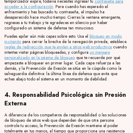
temporizador expire, todavía necesitas ingresar tu
contraseña para
acceder a la configuración
. Para cuando has esperado el
enfriamiento y has buscado tu contraseña, el impulso ha
desaparecido hace mucho tiempo. Cierras la ventana emergente,
regresas a tu trabajo y te agradeces en silencio por haber
configurado un sistema de defensa tan minucioso.
Puedes apilar aún más capas sobre esto. Usa el
bloqueo en modo
incógnito
para cerrar la brecha de la navegación privada, establece
reglas de redirección que te envíen a sitios web productivos
cuando
intentes visitar páginas bloqueadas, y configura
un mensaje
personalizado en la página de bloqueo
que te recuerde por qué
empezaste a bloquear en primer lugar. Cada capa refuerza a las
demás, y la Prevención de Evasión se sitúa en la cúspide como la
salvaguardia definitiva: la última línea de defensa que evita que
eches abajo todo el sistema en un momento de debilidad.
4. Responsabilidad Psicológica sin Presión
Externa
A diferencia de los compañeros de responsabilidad o las soluciones
de bloqueo de sitios web que dependen de que otra persona
controle tu acceso, la Prevención de Evasión mantiene el poder
totalmente en tus manos, al tiempo que proporciona una resistencia