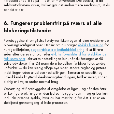
tilfredsstillende at se på — den er motiverende. Det beviser, at dit
selvkontrolsystem virker, hvilket gør det endnu mere sandsynligt, at du
beholder det.
6. Fungerer problemfrit på tværs af alle
blokeringstilstande
Forebyggelse af omgåelse forstyrrer ikke nogen af dine eksisterende
blokeringskonfigurationer. Uanset om du bruger
ét-kliks blokering
for
hurtige tilføjelser,
søgeordsbaseret indholdsblokering
til at filtrere
sider efter deres indhold, eller
ét-kliks fokustilstand for øjeblikkelige
fokussessioner
, aktiveres nedtællingen kun, når du forsøger at slå
selve udvidelsen fra. Dit normale arbejdsflow forbliver fuldstændig
upåvirket — du kan stadig tilføje nye sider, ændre regler og justere
indstillinger uden at udløse nedtællingen. Timeren er specifikt og
udelukkende knyttet til deaktiveringshandlingen, hvilket sikrer, at den
aldrig er i vejen under normal brug.
Opsætning af Forebyggelse af omgåelse er ligetil, og når den først
er konfigureret, fungerer den lydløst i baggrunden — og griber kun
ind i det præcise øjeblik, hvor du har mest brug for det. Her er en
detaljeret gennemgang af hele processen: