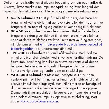
Det er her, du træffer en strategisk beslutning om din egen adfærd.
Overvej, hvor stærke dine impulser typisk er, og hvor lang tid det
tager for dem at drive over. Her er nogle generelle retningslinjer:
5–15 sekunder:
Et let puf. Bedst til brugere, der bare har
brug for et kort øjeblik til at genoverveje, eller dem, der er nye
brugere af en nedtælling og ønsker at vænne sig til funktionen.
30–60 sekunder:
En moderat pause. Effektiv for de fleste
brugere, da den giver tid nok til, at den første impuls falmer,
uden at det føles alt for restriktivt. Dette interval fungerer godt,
når det parres med
en motiverende brugerdefineret besked på
blokeringssiden
, der understøtter dine mål.
120–180 sekunder:
En stærk afskrækkelse. Ved to til tre
minutter bliver ulejligheden ved at vente en kraftig hindring. De
fleste impulsive trang kan ikke overleve en ventetid af denne
længde. Dette interval er ideelt til brugere, der har prøvet
kortere varigheder og fundet dem utilstrækkelige.
240–300 sekunder:
Maksimal beskyttelse. En tvungen
ventetid på fire til fem minutter er lang nok til fuldstændig at
afbryde impuls-handlings-cyklussen. Når timeren er færdig, vil
du næsten med sikkerhed være vendt tilbage til din opgave.
Denne indstilling anbefales til brugere, der mener det alvorligt
med helt at eliminere impulsiv ophævelse af blokering, især
under
Pomodoro-fokussessioner
.