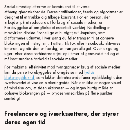
Sociale medieplatforme er konstrueret til at være
afhængighedsskabende. Deres notifikationer, feeds og algoritmer er
designet til at trække dig tilbage konstant. For en person, der
arbejder på at reducere sit forbrug af sociale medier, er
Forebyggelse af omgåelse et essentielt værktøj. Nedtællingen
modvirker direkte "bare lige et hurtigt tjek"-impulsen, som
platformene udnytter. Hver gang du føler trangen til at ophæve
blokeringen af Instagram, Twitter, TikTok eller Facebook, aktiveres
timeren, og når den er færdig, er trangen aftaget. Over dage og
uger løber disse forhindrede tjek op i timer af genvundet tid og et
målbart sundere forhold til sociale medier.
For maksimal effektivitet mod tvangspræget brug af sociale medier
kan du parre Forebyggelse af omgåelse med
lydløs
blokeringstilstand
, som lukker distraherende faner øjeblikkeligt uden
overhovedet at vise en blokeringsside. Når der ikke er nogen visuel
påmindelse om, at siden eksisterer — og ingen hurtig måde at
ophæve blokeringen på — brydes vanecirklen på flere punkter
samtidigt.
Freelancere og iværksættere, der styrer
deres egen tid