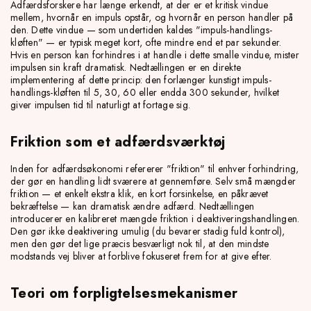
Adfærdsforskere har længe erkendt, at der er et kritisk vindue
mellem, hvornår en impuls opstår, og hvornår en person handler på
den. Dette vindue — som undertiden kaldes "impuls-handlings-
kløften" — er typisk meget kort, ofte mindre end et par sekunder.
Hvis en person kan forhindres i at handle i dette smalle vindue, mister
impulsen sin kraft dramatisk. Nedtællingen er en direkte
implementering af dette princip: den forlænger kunstigt impuls-
handlings-kløften til 5, 30, 60 eller endda 300 sekunder, hvilket
giver impulsen tid til naturligt at fortage sig.
Friktion som et adfærdsværktøj
Inden for adfærdsøkonomi refererer "friktion" til enhver forhindring,
der gør en handling lidt sværere at gennemføre. Selv små mængder
friktion — et enkelt ekstra klik, en kort forsinkelse, en påkrævet
bekræftelse — kan dramatisk ændre adfærd. Nedtællingen
introducerer en kalibreret mængde friktion i deaktiveringshandlingen.
Den gør ikke deaktivering umulig (du bevarer stadig fuld kontrol),
men den gør det lige præcis besværligt nok til, at den mindste
modstands vej bliver at forblive fokuseret frem for at give efter.
Teori om forpligtelsesmekanismer