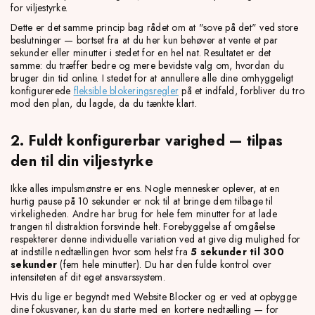
for viljestyrke.
Dette er det samme princip bag rådet om at "sove på det" ved store
beslutninger — bortset fra at du her kun behøver at vente et par
sekunder eller minutter i stedet for en hel nat. Resultatet er det
samme: du træffer bedre og mere bevidste valg om, hvordan du
bruger din tid online. I stedet for at annullere alle dine omhyggeligt
konfigurerede
fleksible blokeringsregler
på et indfald, forbliver du tro
mod den plan, du lagde, da du tænkte klart.
2. Fuldt konfigurerbar varighed — tilpas
den til din viljestyrke
Ikke alles impulsmønstre er ens. Nogle mennesker oplever, at en
hurtig pause på 10 sekunder er nok til at bringe dem tilbage til
virkeligheden. Andre har brug for hele fem minutter for at lade
trangen til distraktion forsvinde helt. Forebyggelse af omgåelse
respekterer denne individuelle variation ved at give dig mulighed for
at indstille nedtællingen hvor som helst fra
5 sekunder til 300
sekunder
(fem hele minutter). Du har den fulde kontrol over
intensiteten af dit eget ansvarssystem.
Hvis du lige er begyndt med Website Blocker og er ved at opbygge
dine fokusvaner, kan du starte med en kortere nedtælling — for