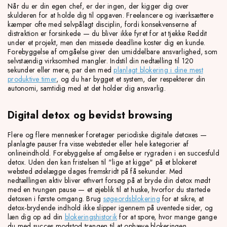
Når du er din egen chef, er der ingen, der kigger dig over
skulderen for at holde dig til opgaven. Freelancere og iværksættere
kæmper ofte med selvpålagt disciplin, fordi konsekvenserne af
distraktion er forsinkede — du bliver ikke fyret for at tjekke Reddit
under et projekt, men den missede deadline koster dig en kunde.
Forebyggelse af omgåelse giver den umiddelbare ansvarlighed, som
selvstændig virksomhed mangler. Indstil din nedtælling til 120
sekunder eller mere, par den med
planlagt blokering i dine mest
produktive timer
, og du har bygget et system, der respekterer din
autonomi, samtidig med at det holder dig ansvarlig.
Digital detox og bevidst browsing
Flere og flere mennesker foretager periodiske digitale detoxes —
planlagte pauser fra visse websteder eller hele kategorier af
onlineindhold. Forebyggelse af omgåelse er rygraden i en succesfuld
detox. Uden den kan fristelsen til "lige at kigge" på et blokeret
websted ødelægge dages fremskridt på få sekunder. Med
nedtællingen aktiv bliver ethvert forsøg på at bryde din detox mødt
med en tvungen pause — et øjeblik til at huske, hvorfor du startede
detoxen i første omgang. Brug
søgeordsblokering
for at sikre, at
detox-brydende indhold ikke slipper igennem på uventede sider, og
læn dig op ad din
blokeringshistorik
for at spore, hvor mange gange
du med succes modstod trangen til at ophæve blokeringen.