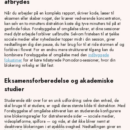
afbrydes
Når du arbejder på en kompleks rapport, skriver kode, læser til
eksamen eller skaber noget, der kræver vedvarende koncentration,
kan selv en to-minutters distraktion koste dig tyve minutters tid på at
genfinde fokus. Forebyggelse af omgåelse sikrer, at dine sessioner
med dybt arbejde forbliver uafbrudte. Selvom fristelsen til at tjekke
sociale medier eller nyhedssider topper midt i din session, giver
nedtællingen dig den pause, du har brug for til at ride stormen af og
forblive i flowet. For en endnu mere struktureret tilgang kan du
kombinere Forebyggelse af omgåelse med den
indbyggede
fokustimer
for at køre tidsstyrede Pomodoro-sessioner, hvor din
blokering virkelig er låst fast.
Eksamensforberedelse og akademiske
studier
Studerende står over for en unik udfordring: selve den enhed, de
skal bruge til at studere, er også deres største kilde til distraktion. Med
Forebyggelse af omgåelse aktiveret kan en studerende konfigurere
sine blokeringsregler for distraherende sider — sociale medier,
videoplatforme, spilfora — og vide, at det ikke bliver nemt at
deaktivere blokeringen i et øjebliks svaghed. Nedtællingen giver en