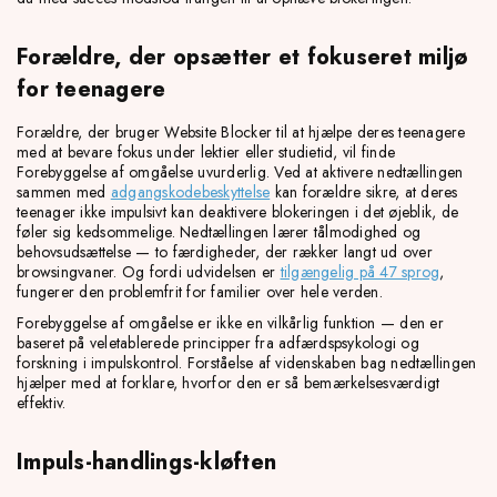
Forældre, der opsætter et fokuseret miljø
for teenagere
Forældre, der bruger Website Blocker til at hjælpe deres teenagere
med at bevare fokus under lektier eller studietid, vil finde
Forebyggelse af omgåelse uvurderlig. Ved at aktivere nedtællingen
sammen med
adgangskodebeskyttelse
kan forældre sikre, at deres
teenager ikke impulsivt kan deaktivere blokeringen i det øjeblik, de
føler sig kedsommelige. Nedtællingen lærer tålmodighed og
behovsudsættelse — to færdigheder, der rækker langt ud over
browsingvaner. Og fordi udvidelsen er
tilgængelig på 47 sprog
,
fungerer den problemfrit for familier over hele verden.
Forebyggelse af omgåelse er ikke en vilkårlig funktion — den er
baseret på veletablerede principper fra adfærdspsykologi og
forskning i impulskontrol. Forståelse af videnskaben bag nedtællingen
hjælper med at forklare, hvorfor den er så bemærkelsesværdigt
effektiv.
Impuls-handlings-kløften