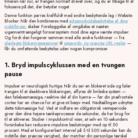
timeren når nul, er trangen normalt drevet over, og du er tilbage til at
fokusere på det, der betyder noget.
Denne funktion parres kraftfuldt med andre beskyttende lag i Website
Blocker. Når den kombineres med
adgangskodebeskyttelse af dine
indstillinger
, skaber Forebyggelse af omgåelse et næsten
uigennemtrængeligt forsvarssystem mod dine egne værste impulser.
Og fordi den fungerer sammen med alle andre funktioner — fra
planlagte blokeringssessioner
til
søgeords- og præcise URL-regler
—
får du omfattende beskyttelse uden nogen kompromiser.
1. Bryd impulscyklussen med en tvungen
pause
Impulser er neurologisk hurtige. Når du ser en blokeret side og føler
trangen til at deaktivere blokeringen, affyres dit limbiske system —
den følelsesmæssige, reaktive del af din hjerne — før din præfrontale
cortex har en chance for at give sit besyv med. Nedtællingen udnytter
dette tidsmæssige hul. Ved at indføre en obligatorisk venteperiode
giver den dine højere tænkeprocesser de sekunder, de har brug for
til at aktiveres. Studier i impulskontrol viser, at selv en 10-sekunders
forsinkelse kan reducere impulsive beslutninger med op til 50
procent. Med et konfigurerbart interval på 5 til 300 sekunder kan du
indstille den præcise varighed, der matcher din personlige tærskel