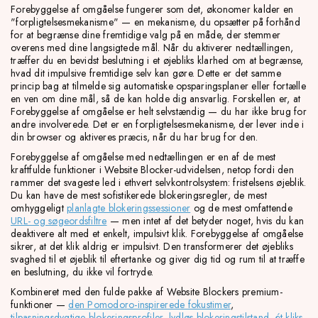
Forebyggelse af omgåelse fungerer som det, økonomer kalder en
"forpligtelsesmekanisme" — en mekanisme, du opsætter på forhånd
for at begrænse dine fremtidige valg på en måde, der stemmer
overens med dine langsigtede mål. Når du aktiverer nedtællingen,
træffer du en bevidst beslutning i et øjebliks klarhed om at begrænse,
hvad dit impulsive fremtidige selv kan gøre. Dette er det samme
princip bag at tilmelde sig automatiske opsparingsplaner eller fortælle
en ven om dine mål, så de kan holde dig ansvarlig. Forskellen er, at
Forebyggelse af omgåelse er helt selvstændig — du har ikke brug for
andre involverede. Det er en forpligtelsesmekanisme, der lever inde i
din browser og aktiveres præcis, når du har brug for den.
Forebyggelse af omgåelse med nedtællingen er en af de mest
kraftfulde funktioner i Website Blocker-udvidelsen, netop fordi den
rammer det svageste led i ethvert selvkontrolsystem: fristelsens øjeblik.
Du kan have de mest sofistikerede blokeringsregler, de mest
omhyggeligt
planlagte blokeringssessioner
og de mest omfattende
URL- og søgeordsfiltre
— men intet af det betyder noget, hvis du kan
deaktivere alt med et enkelt, impulsivt klik. Forebyggelse af omgåelse
sikrer, at det klik aldrig er impulsivt. Den transformerer det øjebliks
svaghed til et øjeblik til eftertanke og giver dig tid og rum til at træffe
en beslutning, du ikke vil fortryde.
Kombineret med den fulde pakke af Website Blockers premium-
funktioner —
den Pomodoro-inspirerede fokustimer
,
tilpasningsdygtige blokeringsprofiler
,
lydløs blokeringstilstand
,
ét-kliks