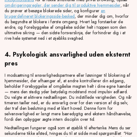
omdirigeringsregler, der sender dig til produktive hjemmesider
, når
du prøver at besøge blokerede sider, og konfigurer
en
brugerdefineret blokeringsside-besked
, der minder dig om, hvorfor
du begyndte at blokere i første omgang. Hvert lag forstærker de
andre, og Forebyggelse af omgåelse sidder helt i toppen som den
ultimative sikring — den sidste forsvarslinje, der forhindrer dig i at
rive hele systemet ned i et øjebliks svaghed.
4. Psykologisk ansvarlighed uden eksternt
pres
I modsætning til ansvarlighedspartnere eller løsninger til blokering af
hjemmesider, der afhænger af, at andre kontrollerer din adgang,
beholder Forebyggelse af omgåelse magten helt i dine egne hænder
— mens den stadig yder betydelig modstand mod impulsiv adfærd.
Du valgte at aktivere nedtællingen. Du indstillede varigheden. Og når
timeren tæller ned, er du ansvarlig over for den version af dig selv,
der traf den beslutning med et klart hoved. Denne form for
selvansvarlighed er langt mere bæredygtig end ekstern håndhævelse,
fordi den opbygger ægte intern disciplin over tid.
Nedtællingen fungerer også som et øjeblik til eftertanke. Mens du ser
sekunderne tikke afsted, tvinges du til at sidde med spørgsmålet:
"Har