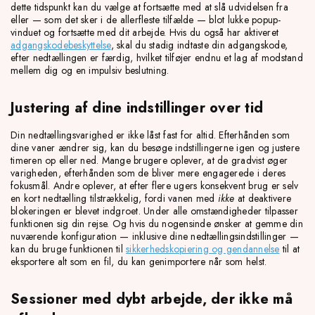
dette tidspunkt kan du vælge at fortsætte med at slå udvidelsen fra
eller — som det sker i de allerfleste tilfælde — blot lukke popup-
vinduet og fortsætte med dit arbejde. Hvis du også har aktiveret
adgangskodebeskyttelse
, skal du stadig indtaste din adgangskode,
efter nedtællingen er færdig, hvilket tilføjer endnu et lag af modstand
mellem dig og en impulsiv beslutning.
Justering af dine indstillinger over tid
Din nedtællingsvarighed er ikke låst fast for altid. Efterhånden som
dine vaner ændrer sig, kan du besøge indstillingerne igen og justere
timeren op eller ned. Mange brugere oplever, at de gradvist øger
varigheden, efterhånden som de bliver mere engagerede i deres
fokusmål. Andre oplever, at efter flere ugers konsekvent brug er selv
en kort nedtælling tilstrækkelig, fordi vanen med
ikke
at deaktivere
blokeringen er blevet indgroet. Under alle omstændigheder tilpasser
funktionen sig din rejse. Og hvis du nogensinde ønsker at gemme din
nuværende konfiguration — inklusive dine nedtællingsindstillinger —
kan du bruge funktionen til
sikkerhedskopiering og gendannelse
til at
eksportere alt som en fil, du kan genimportere når som helst.
Sessioner med dybt arbejde, der ikke må