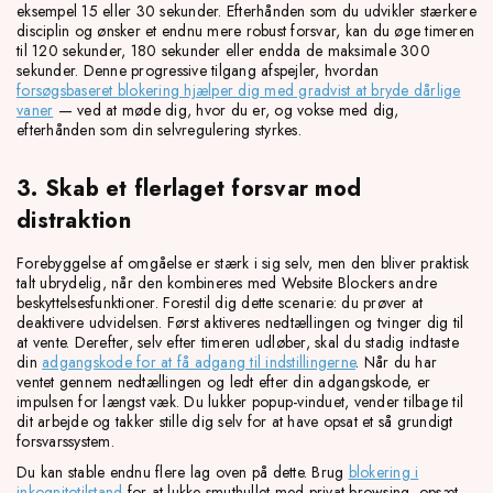
eksempel 15 eller 30 sekunder. Efterhånden som du udvikler stærkere
disciplin og ønsker et endnu mere robust forsvar, kan du øge timeren
til 120 sekunder, 180 sekunder eller endda de maksimale 300
sekunder. Denne progressive tilgang afspejler, hvordan
forsøgsbaseret blokering hjælper dig med gradvist at bryde dårlige
vaner
— ved at møde dig, hvor du er, og vokse med dig,
efterhånden som din selvregulering styrkes.
3. Skab et flerlaget forsvar mod
distraktion
Forebyggelse af omgåelse er stærk i sig selv, men den bliver praktisk
talt ubrydelig, når den kombineres med Website Blockers andre
beskyttelsesfunktioner. Forestil dig dette scenarie: du prøver at
deaktivere udvidelsen. Først aktiveres nedtællingen og tvinger dig til
at vente. Derefter, selv efter timeren udløber, skal du stadig indtaste
din
adgangskode for at få adgang til indstillingerne
. Når du har
ventet gennem nedtællingen og ledt efter din adgangskode, er
impulsen for længst væk. Du lukker popup-vinduet, vender tilbage til
dit arbejde og takker stille dig selv for at have opsat et så grundigt
forsvarssystem.
Du kan stable endnu flere lag oven på dette. Brug
blokering i
inkognitotilstand
for at lukke smuthullet med privat browsing, opsæt