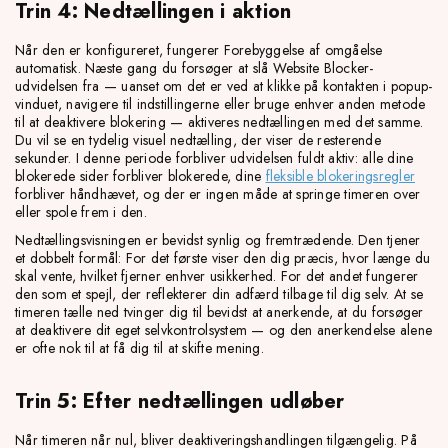
Trin 4: Nedtællingen i aktion
Når den er konfigureret, fungerer Forebyggelse af omgåelse
automatisk. Næste gang du forsøger at slå Website Blocker-
udvidelsen fra — uanset om det er ved at klikke på kontakten i popup-
vinduet, navigere til indstillingerne eller bruge enhver anden metode
til at deaktivere blokering — aktiveres nedtællingen med det samme.
Du vil se en tydelig visuel nedtælling, der viser de resterende
sekunder. I denne periode forbliver udvidelsen fuldt aktiv: alle dine
blokerede sider forbliver blokerede, dine
fleksible blokeringsregler
forbliver håndhævet, og der er ingen måde at springe timeren over
eller spole frem i den.
Nedtællingsvisningen er bevidst synlig og fremtrædende. Den tjener
et dobbelt formål: For det første viser den dig præcis, hvor længe du
skal vente, hvilket fjerner enhver usikkerhed. For det andet fungerer
den som et spejl, der reflekterer din adfærd tilbage til dig selv. At se
timeren tælle ned tvinger dig til bevidst at anerkende, at du forsøger
at deaktivere dit eget selvkontrolsystem — og den anerkendelse alene
er ofte nok til at få dig til at skifte mening.
Trin 5: Efter nedtællingen udløber
Når timeren når nul, bliver deaktiveringshandlingen tilgængelig. På