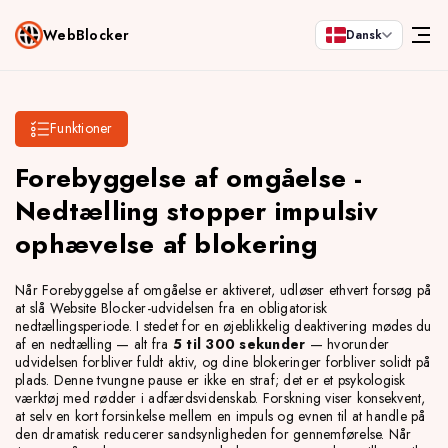
WebBlocker
Dansk
Funktioner
Forebyggelse af omgåelse -
Nedtælling stopper impulsiv
ophævelse af blokering
Når Forebyggelse af omgåelse er aktiveret, udløser ethvert forsøg på
at slå Website Blocker-udvidelsen fra en obligatorisk
nedtællingsperiode. I stedet for en øjeblikkelig deaktivering mødes du
af en nedtælling — alt fra
5 til 300 sekunder
— hvorunder
udvidelsen forbliver fuldt aktiv, og dine blokeringer forbliver solidt på
plads. Denne tvungne pause er ikke en straf; det er et psykologisk
værktøj med rødder i adfærdsvidenskab. Forskning viser konsekvent,
at selv en kort forsinkelse mellem en impuls og evnen til at handle på
den dramatisk reducerer sandsynligheden for gennemførelse. Når