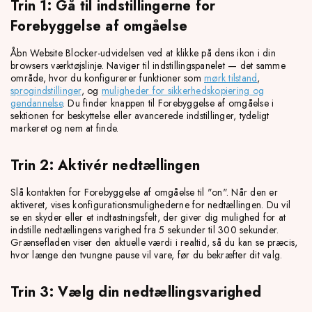
Trin 1: Gå til indstillingerne for
Forebyggelse af omgåelse
Åbn Website Blocker-udvidelsen ved at klikke på dens ikon i din
browsers værktøjslinje. Naviger til indstillingspanelet — det samme
område, hvor du konfigurerer funktioner som
mørk tilstand
,
sprogindstillinger
, og
muligheder for sikkerhedskopiering og
gendannelse
. Du finder knappen til Forebyggelse af omgåelse i
sektionen for beskyttelse eller avancerede indstillinger, tydeligt
markeret og nem at finde.
Trin 2: Aktivér nedtællingen
Slå kontakten for Forebyggelse af omgåelse til "on". Når den er
aktiveret, vises konfigurationsmulighederne for nedtællingen. Du vil
se en skyder eller et indtastningsfelt, der giver dig mulighed for at
indstille nedtællingens varighed fra 5 sekunder til 300 sekunder.
Grænsefladen viser den aktuelle værdi i realtid, så du kan se præcis,
hvor længe den tvungne pause vil vare, før du bekræfter dit valg.
Trin 3: Vælg din nedtællingsvarighed