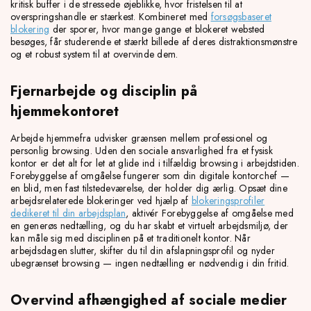
kritisk buffer i de stressede øjeblikke, hvor fristelsen til at
overspringshandle er stærkest. Kombineret med
forsøgsbaseret
blokering
der sporer, hvor mange gange et blokeret websted
besøges, får studerende et stærkt billede af deres distraktionsmønstre
og et robust system til at overvinde dem.
Fjernarbejde og disciplin på
hjemmekontoret
Arbejde hjemmefra udvisker grænsen mellem professionel og
personlig browsing. Uden den sociale ansvarlighed fra et fysisk
kontor er det alt for let at glide ind i tilfældig browsing i arbejdstiden.
Forebyggelse af omgåelse fungerer som din digitale kontorchef —
en blid, men fast tilstedeværelse, der holder dig ærlig. Opsæt dine
arbejdsrelaterede blokeringer ved hjælp af
blokeringsprofiler
dedikeret til din arbejdsplan
, aktivér Forebyggelse af omgåelse med
en generøs nedtælling, og du har skabt et virtuelt arbejdsmiljø, der
kan måle sig med disciplinen på et traditionelt kontor. Når
arbejdsdagen slutter, skifter du til din afslapningsprofil og nyder
ubegrænset browsing — ingen nedtælling er nødvendig i din fritid.
Overvind afhængighed af sociale medier