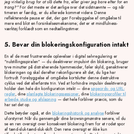
jeg virkelig brug for at slå dette fra, eller giver jeg bare efter for en
trang?"
For det meste er det ærlige svar det sidstnævnte — og når
timeren er færdig, er du allerede kommet videre. Denne
reflekterende pause er det, der gør Forebyggelse af omgåelse til
mere end blot en forsinkelsesmekanisme; det er et mindfulness-
værktøj forklædt som en nedtællingstimer.
5. Bevar din blokeringskonfiguration intakt
En af de mest frustrerende oplevelser i digital selvregulering er
"nulstillingsspiralen" — du deaktiverer impulsivt din blokering, bruger
tyve minutter på distraherende hjemmesider, føler skyld, genaktiverer
blokeringen og skal derefter rekonfigurere alt det, du lige har
fortrudt. Forebyggelse af omgåelse kortslutter denne destruktive
cyklus ved det allerførste trin. Ved at forhindre impulsiv deaktivering
holder den hele din konfiguration intakt — dine
søgeords- og URL-
regler
, dine
planlagte blokeringssessioner
, dine
blokeringsprofiler til
arbejde, studie og afslapning
— det hele forbliver præcis, som du
har sat det op.
Dette betyder også, at din
blokeringshistorik og analyse
forbliver
uforstyrret. Når du gennemgår dine browsingmønstre senere, vil du
se en ren oversigt over konsekvent blokering frem for et rodet spor
af tænd-sluk-tænd-sluk-skift. Den rene oversigt er ikke kun