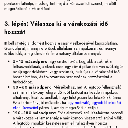
pontosan láthatja, meddig tart majd a kényszerített szünet, mielőtt
megerősítené a választását.
3. lépés: Válassza ki a várakozási idő
hosszát
Itt kell stratégiai döntést hoznia a saját viselkedésével kapcsolatban.
Gondolja át, mennyire erősek általában az impulzusai, és mennyi
időbe telik, amíg elmúlnak. Íme néhány általános irányelv:
5–15 másodperc:
Egy enyhe lökés. Legjobb azoknak a
felhasználóknak, akiknek csak egy rövid pillanatra van szükségük
az újragondoláshoz, vagy azoknak, akik újak a várakozási idő
használatában, és fokozatosan szeretnének hozzászokni a
funkcióhoz.
30–60 másodperc:
Mérsékelt szünet. A legtöbb felhasználó
számára hatékony, elegendő időt biztosít az kezdeti impulzus
elhalványulásához anélkül, hogy túlságosan korlátozónak tűnne.
Ez a tartomány jól működik, ha
egy motiváló, egyedi blokkolási
oldal üzenettel
párosul, amely megerősíti a céljait.
120–180 másodperc:
Erős elrettentő erő. Két-három percnél
a várakozás kellemetlensége már komoly visszatartó erővé válik.
A legtöbb impulzív késztetés nem éli túl az ilyen hosszú