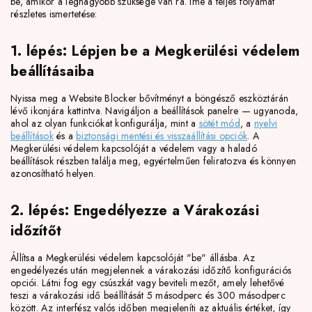
be, amikor a legnagyobb szüksége van rá. Íme a teljes folyamat
részletes ismertetése:
1. lépés: Lépjen be a Megkerülési védelem
beállításaiba
Nyissa meg a Website Blocker bővítményt a böngésző eszköztárán
lévő ikonjára kattintva. Navigáljon a beállítások panelre — ugyanoda,
ahol az olyan funkciókat konfigurálja, mint a
sötét mód
, a
nyelvi
beállítások
és a
biztonsági mentési és visszaállítási opciók
. A
Megkerülési védelem kapcsolóját a védelem vagy a haladó
beállítások részben találja meg, egyértelműen feliratozva és könnyen
azonosítható helyen.
2. lépés: Engedélyezze a Várakozási
időzítőt
Állítsa a Megkerülési védelem kapcsolóját "be" állásba. Az
engedélyezés után megjelennek a várakozási időzítő konfigurációs
opciói. Látni fog egy csúszkát vagy beviteli mezőt, amely lehetővé
teszi a várakozási idő beállítását 5 másodperc és 300 másodperc
között. Az interfész valós időben megjeleníti az aktuális értéket, így