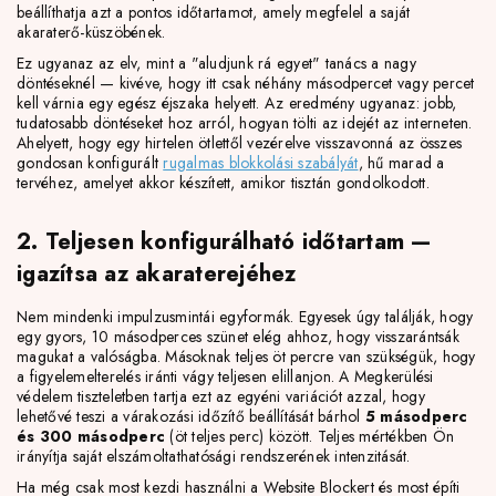
beállíthatja azt a pontos időtartamot, amely megfelel a saját
akaraterő-küszöbének.
Ez ugyanaz az elv, mint a "aludjunk rá egyet" tanács a nagy
döntéseknél — kivéve, hogy itt csak néhány másodpercet vagy percet
kell várnia egy egész éjszaka helyett. Az eredmény ugyanaz: jobb,
tudatosabb döntéseket hoz arról, hogyan tölti az idejét az interneten.
Ahelyett, hogy egy hirtelen ötlettől vezérelve visszavonná az összes
gondosan konfigurált
rugalmas blokkolási szabályát
, hű marad a
tervéhez, amelyet akkor készített, amikor tisztán gondolkodott.
2. Teljesen konfigurálható időtartam —
igazítsa az akaraterejéhez
Nem mindenki impulzusmintái egyformák. Egyesek úgy találják, hogy
egy gyors, 10 másodperces szünet elég ahhoz, hogy visszarántsák
magukat a valóságba. Másoknak teljes öt percre van szükségük, hogy
a figyelemelterelés iránti vágy teljesen elillanjon. A Megkerülési
védelem tiszteletben tartja ezt az egyéni variációt azzal, hogy
lehetővé teszi a várakozási időzítő beállítását bárhol
5 másodperc
és 300 másodperc
(öt teljes perc) között. Teljes mértékben Ön
irányítja saját elszámoltathatósági rendszerének intenzitását.
Ha még csak most kezdi használni a Website Blockert és most építi