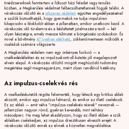
tinédzsereiknek fenntartani a fókuszt házi feladat vagy tanulás
közben, a Megkerülési védelmet felbecsülhetetlennek fogják találni. A
várakozási időzítő és a
jelszavas védelem
együttes engedélyezésével
a szülők biztosíthatják, hogy gyermekük ne tudja impulzívan
kikapcsolni a blokkolót abban a pillanatban, amikor unatkozni kezd. A
várakozási idő türelemre és a késleltetett jutalmazásra tanít — két
olyan készségre, amely messze túlmutat a böngészési szokásokon. És
mivel a bővítmény
47 nyelven elérhető
, zökkenőmentesen működik a
családok számára világszerte.
A Megkerülési védelem nem egy önkényes funkció — a
viselkedéslélektan és az impulzuskontroll-kutatás jól megalapozott
elvein alapul. A várakozási időzítő mögött meghúzódó tudomány
megértése segít megmagyarázni, miért olyan rendkívül hatékony.
Az impulzus-cselekvés rés
A viselkedéskutatók régóta felismerték, hogy létezik egy kritikus ablak
aközött, amikor egy impulzus felmerül, és amikor az illető cselekszik.
Ez az ablak — amit néha "impulzus-cselekvés résnek" neveznek —
jellemzően nagyon rövid, gyakran kevesebb, mint néhány
másodperc. Ha meg lehet akadályozni, hogy az illető ebben a szűk
ablakban cselekedjen, az impulzus drasztikusan elveszíti erejét. A
várakozási időzítő ennek az elvnek a közvetlen megvalósítása: