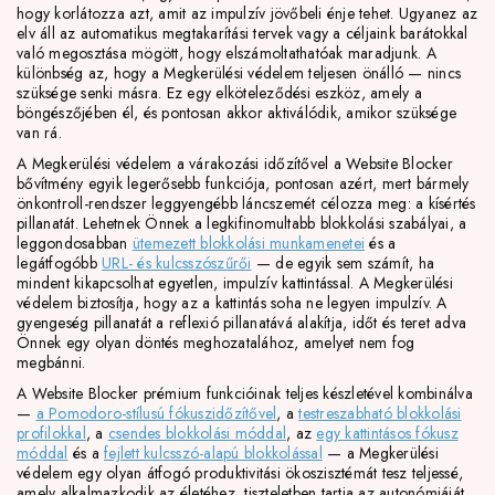
hogy korlátozza azt, amit az impulzív jövőbeli énje tehet. Ugyanez az
elv áll az automatikus megtakarítási tervek vagy a céljaink barátokkal
való megosztása mögött, hogy elszámoltathatóak maradjunk. A
különbség az, hogy a Megkerülési védelem teljesen önálló — nincs
szüksége senki másra. Ez egy elköteleződési eszköz, amely a
böngészőjében él, és pontosan akkor aktiválódik, amikor szüksége
van rá.
A Megkerülési védelem a várakozási időzítővel a Website Blocker
bővítmény egyik legerősebb funkciója, pontosan azért, mert bármely
önkontroll-rendszer leggyengébb láncszemét célozza meg: a kísértés
pillanatát. Lehetnek Önnek a legkifinomultabb blokkolási szabályai, a
leggondosabban
ütemezett blokkolási munkamenetei
és a
legátfogóbb
URL- és kulcsszószűrői
— de egyik sem számít, ha
mindent kikapcsolhat egyetlen, impulzív kattintással. A Megkerülési
védelem biztosítja, hogy az a kattintás soha ne legyen impulzív. A
gyengeség pillanatát a reflexió pillanatává alakítja, időt és teret adva
Önnek egy olyan döntés meghozatalához, amelyet nem fog
megbánni.
A Website Blocker prémium funkcióinak teljes készletével kombinálva
—
a Pomodoro-stílusú fókuszidőzítővel
, a
testreszabható blokkolási
profilokkal
, a
csendes blokkolási móddal
, az
egy kattintásos fókusz
móddal
és a
fejlett kulcsszó-alapú blokkolással
— a Megkerülési
védelem egy olyan átfogó produktivitási ökoszisztémát tesz teljessé,
amely alkalmazkodik az életéhez, tiszteletben tartja az autonómiáját,