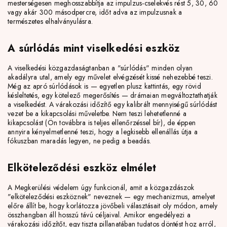
mesterségesen meghosszabbítja az impulzus-cselekvés rést 5, 30, 60
vagy akár 300 másodpercre, időt adva az impulzusnak a
természetes elhalványulásra.
A súrlódás mint viselkedési eszköz
A viselkedési közgazdaságtanban a "súrlódás" minden olyan
akadályra utal, amely egy művelet elvégzését kissé nehezebbé teszi.
Még az apró súrlódások is — egyetlen plusz kattintás, egy rövid
késleltetés, egy kötelező megerősítés — drámaian megváltoztathatják
a viselkedést. A várakozási időzítő egy kalibrált mennyiségű súrlódást
vezet be a kikapcsolási műveletbe. Nem teszi lehetetlenné a
kikapcsolást (Ön továbbra is teljes ellenőrzéssel bír), de éppen
annyira kényelmetlenné teszi, hogy a legkisebb ellenállás útja a
fókuszban maradás legyen, ne pedig a beadás.
Elköteleződési eszköz elmélet
A Megkerülési védelem úgy funkcionál, amit a közgazdászok
"elköteleződési eszköznek" neveznek — egy mechanizmus, amelyet
előre állít be, hogy korlátozza jövőbeli választásait oly módon, amely
összhangban áll hosszú távú céljaival. Amikor engedélyezi a
várakozási időzítőt, egy tiszta pillanatában tudatos döntést hoz arról,