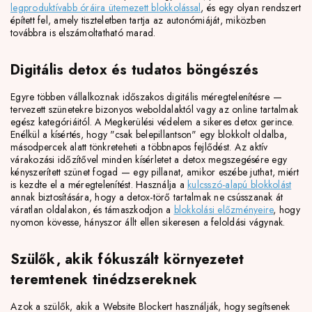
legproduktívabb óráira ütemezett blokkolással
, és egy olyan rendszert
épített fel, amely tiszteletben tartja az autonómiáját, miközben
továbbra is elszámoltatható marad.
Digitális detox és tudatos böngészés
Egyre többen vállalkoznak időszakos digitális méregtelenítésre —
tervezett szünetekre bizonyos weboldalaktól vagy az online tartalmak
egész kategóriáitól. A Megkerülési védelem a sikeres detox gerince.
Enélkül a kísértés, hogy "csak belepillantson" egy blokkolt oldalba,
másodpercek alatt tönkreteheti a többnapos fejlődést. Az aktív
várakozási időzítővel minden kísérletet a detox megszegésére egy
kényszerített szünet fogad — egy pillanat, amikor eszébe juthat, miért
is kezdte el a méregtelenítést. Használja a
kulcsszó-alapú blokkolást
annak biztosítására, hogy a detox-törő tartalmak ne csússzanak át
váratlan oldalakon, és támaszkodjon a
blokkolási előzményeire
, hogy
nyomon kövesse, hányszor állt ellen sikeresen a feloldási vágynak.
Szülők, akik fókuszált környezetet
teremtenek tinédzsereknek
Azok a szülők, akik a Website Blockert használják, hogy segítsenek