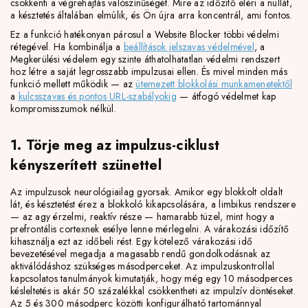
csökkenti a végrehajtás valószínűségét. Mire az időzítő eléri a nullát,
a késztetés általában elmúlik, és Ön újra arra koncentrál, ami fontos.
Ez a funkció hatékonyan párosul a Website Blocker többi védelmi
rétegével. Ha kombinálja a
beállítások jelszavas védelmével
, a
Megkerülési védelem egy szinte áthatolhatatlan védelmi rendszert
hoz létre a saját legrosszabb impulzusai ellen. És mivel minden más
funkció mellett működik — az
ütemezett blokkolási munkamenetektől
a
kulcsszavas és pontos URL-szabályokig
— átfogó védelmet kap
kompromisszumok nélkül.
1. Törje meg az impulzus-ciklust
kényszerített szünettel
Az impulzusok neurológiailag gyorsak. Amikor egy blokkolt oldalt
lát, és késztetést érez a blokkoló kikapcsolására, a limbikus rendszere
— az agy érzelmi, reaktív része — hamarabb tüzel, mint hogy a
prefrontális cortexnek esélye lenne mérlegelni. A várakozási időzítő
kihasználja ezt az időbeli rést. Egy kötelező várakozási idő
bevezetésével megadja a magasabb rendű gondolkodásnak az
aktiválódáshoz szükséges másodperceket. Az impulzuskontrollal
kapcsolatos tanulmányok kimutatják, hogy még egy 10 másodperces
késleltetés is akár 50 százalékkal csökkentheti az impulzív döntéseket.
Az 5 és 300 másodperc közötti konfigurálható tartománnyal