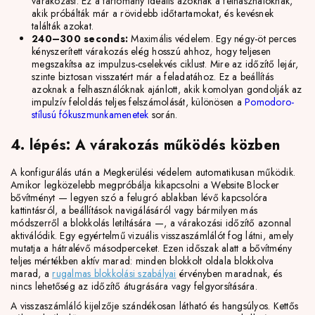
várakozást. Ez a tartomány ideális azoknak a felhasználóknak,
akik próbálták már a rövidebb időtartamokat, és kevésnek
találták azokat.
240–300 seconds:
Maximális védelem. Egy négy-öt perces
kényszerített várakozás elég hosszú ahhoz, hogy teljesen
megszakítsa az impulzus-cselekvés ciklust. Mire az időzítő lejár,
szinte biztosan visszatért már a feladatához. Ez a beállítás
azoknak a felhasználóknak ajánlott, akik komolyan gondolják az
impulzív feloldás teljes felszámolását, különösen a
Pomodoro-
stílusú fókuszmunkamenetek
során.
4. lépés: A várakozás működés közben
A konfigurálás után a Megkerülési védelem automatikusan működik.
Amikor legközelebb megpróbálja kikapcsolni a Website Blocker
bővítményt — legyen szó a felugró ablakban lévő kapcsolóra
kattintásról, a beállítások navigálásáról vagy bármilyen más
módszerről a blokkolás letiltására —, a várakozási időzítő azonnal
aktiválódik. Egy egyértelmű vizuális visszaszámlálót fog látni, amely
mutatja a hátralévő másodperceket. Ezen időszak alatt a bővítmény
teljes mértékben aktív marad: minden blokkolt oldala blokkolva
marad, a
rugalmas blokkolási szabályai
érvényben maradnak, és
nincs lehetőség az időzítő átugrására vagy felgyorsítására.
A visszaszámláló kijelzője szándékosan látható és hangsúlyos. Kettős