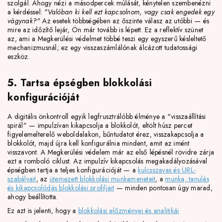
szolgál. Ahogy nézi a másodpercek múlását, kénytelen szembenézni
a kérdéssel:
"Valóban ki kell ezt kapcsolnom, vagy csak engedek egy
vágynak?"
Az esetek többségében az őszinte válasz az utóbbi — és
mire az időzítő lejár, Ön már tovább is lépett. Ez a reflektív szünet
az, ami a Megkerülési védelmet többé teszi egy egyszerű késleltető
mechanizmusnál; ez egy visszaszámlálónak álcázott tudatossági
eszköz.
5. Tartsa épségben blokkolási
konfigurációját
A digitális önkontroll egyik legfrusztrálóbb élménye a "visszaállítási
spirál" — impulzívan kikapcsolja a blokkolót, eltölt húsz percet
figyelemelterelő weboldalakon, bűntudatot érez, visszakapcsolja a
blokkolót, majd újra kell konfigurálnia mindent, amit az imént
visszavont. A Megkerülési védelem már az első lépésnél rövidre zárja
ezt a romboló ciklust. Az impulzív kikapcsolás megakadályozásával
épségben tartja a teljes konfigurációját — a
kulcsszavas és URL-
szabályait
, az
ütemezett blokkolási munkameneteit
, a
munka, tanulás
és kikapcsolódás blokkolási profiljait
— minden pontosan úgy marad,
ahogy beállította.
Ez azt is jelenti, hogy a
blokkolási előzményei és analitikái