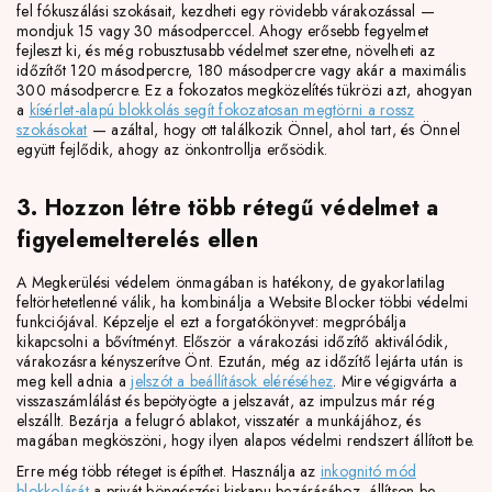
fel fókuszálási szokásait, kezdheti egy rövidebb várakozással —
mondjuk 15 vagy 30 másodperccel. Ahogy erősebb fegyelmet
fejleszt ki, és még robusztusabb védelmet szeretne, növelheti az
időzítőt 120 másodpercre, 180 másodpercre vagy akár a maximális
300 másodpercre. Ez a fokozatos megközelítés tükrözi azt, ahogyan
a
kísérlet-alapú blokkolás segít fokozatosan megtörni a rossz
szokásokat
— azáltal, hogy ott találkozik Önnel, ahol tart, és Önnel
együtt fejlődik, ahogy az önkontrollja erősödik.
3. Hozzon létre több rétegű védelmet a
figyelemelterelés ellen
A Megkerülési védelem önmagában is hatékony, de gyakorlatilag
feltörhetetlenné válik, ha kombinálja a Website Blocker többi védelmi
funkciójával. Képzelje el ezt a forgatókönyvet: megpróbálja
kikapcsolni a bővítményt. Először a várakozási időzítő aktiválódik,
várakozásra kényszerítve Önt. Ezután, még az időzítő lejárta után is
meg kell adnia a
jelszót a beállítások eléréséhez
. Mire végigvárta a
visszaszámlálást és bepötyögte a jelszavát, az impulzus már rég
elszállt. Bezárja a felugró ablakot, visszatér a munkájához, és
magában megköszöni, hogy ilyen alapos védelmi rendszert állított be.
Erre még több réteget is építhet. Használja az
inkognitó mód
blokkolását
a privát böngészési kiskapu bezárásához, állítson be