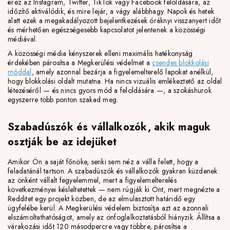
érez az Instagram, Twitter, TikTok vagy Facebook feloldására, az
időzítő aktiválódik, és mire lejár, a vágy alábbhagy. Napok és hetek
alatt ezek a megakadályozott bejelentkezések óráknyi visszanyert időt
és mérhetően egészségesebb kapcsolatot jelentenek a közösségi
médiával.
A közösségi média kényszerek elleni maximális hatékonyság
érdekében párosítsa a Megkerülési védelmet a
csendes blokkolási
móddal
, amely azonnal bezárja a figyelemelterelő lapokat anélkül,
hogy blokkolási oldalt mutatna. Ha nincs vizuális emlékeztető az oldal
létezéséről — és nincs gyors mód a feloldására —, a szokáshurok
egyszerre több ponton szakad meg.
Szabadúszók és vállalkozók, akik maguk
osztják be az idejüket
Amikor Ön a saját főnöke, senki sem néz a válla felett, hogy a
feladatánál tartson. A szabadúszók és vállalkozók gyakran küzdenek
az önként vállalt fegyelemmel, mert a figyelemelterelés
következményei késleltetettek — nem rúgják ki Önt, mert megnézte a
Redditet egy projekt közben, de az elmulasztott határidő egy
ügyfelébe kerül. A Megkerülési védelem biztosítja azt az azonnali
elszámoltathatóságot, amely az önfoglalkoztatásból hiányzik. Állítsa a
várakozási időt 120 másodpercre vagy többre, párosítsa a