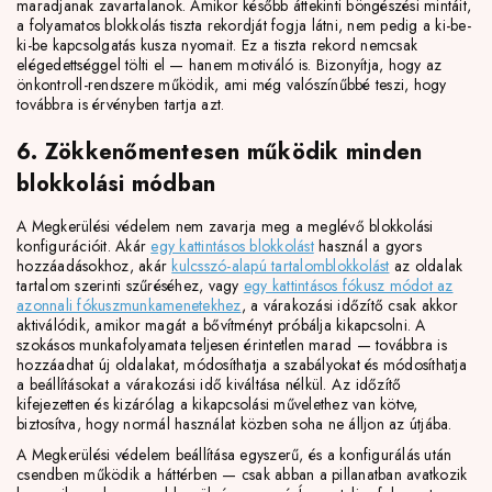
maradjanak zavartalanok. Amikor később áttekinti böngészési mintáit,
a folyamatos blokkolás tiszta rekordját fogja látni, nem pedig a ki-be-
ki-be kapcsolgatás kusza nyomait. Ez a tiszta rekord nemcsak
elégedettséggel tölti el — hanem motiváló is. Bizonyítja, hogy az
önkontroll-rendszere működik, ami még valószínűbbé teszi, hogy
továbbra is érvényben tartja azt.
6. Zökkenőmentesen működik minden
blokkolási módban
A Megkerülési védelem nem zavarja meg a meglévő blokkolási
konfigurációit. Akár
egy kattintásos blokkolást
használ a gyors
hozzáadásokhoz, akár
kulcsszó-alapú tartalomblokkolást
az oldalak
tartalom szerinti szűréséhez, vagy
egy kattintásos fókusz módot az
azonnali fókuszmunkamenetekhez
, a várakozási időzítő csak akkor
aktiválódik, amikor magát a bővítményt próbálja kikapcsolni. A
szokásos munkafolyamata teljesen érintetlen marad — továbbra is
hozzáadhat új oldalakat, módosíthatja a szabályokat és módosíthatja
a beállításokat a várakozási idő kiváltása nélkül. Az időzítő
kifejezetten és kizárólag a kikapcsolási művelethez van kötve,
biztosítva, hogy normál használat közben soha ne álljon az útjába.
A Megkerülési védelem beállítása egyszerű, és a konfigurálás után
csendben működik a háttérben — csak abban a pillanatban avatkozik