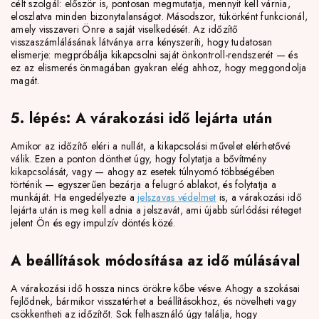
célt szolgál: először is, pontosan megmutatja, mennyit kell várnia,
eloszlatva minden bizonytalanságot. Másodszor, tükörként funkcionál,
amely visszaveri Önre a saját viselkedését. Az időzítő
visszaszámlálásának látványa arra kényszeríti, hogy tudatosan
elismerje: megpróbálja kikapcsolni saját önkontroll-rendszerét — és
ez az elismerés önmagában gyakran elég ahhoz, hogy meggondolja
magát.
5. lépés: A várakozási idő lejárta után
Amikor az időzítő eléri a nullát, a kikapcsolási művelet elérhetővé
válik. Ezen a ponton dönthet úgy, hogy folytatja a bővítmény
kikapcsolását, vagy — ahogy az esetek túlnyomó többségében
történik — egyszerűen bezárja a felugró ablakot, és folytatja a
munkáját. Ha engedélyezte a
jelszavas védelmet
is, a várakozási idő
lejárta után is meg kell adnia a jelszavát, ami újabb súrlódási réteget
jelent Ön és egy impulzív döntés közé.
A beállítások módosítása az idő múlásával
A várakozási idő hossza nincs örökre kőbe vésve. Ahogy a szokásai
fejlődnek, bármikor visszatérhet a beállításokhoz, és növelheti vagy
csökkentheti az időzítőt. Sok felhasználó úgy találja, hogy