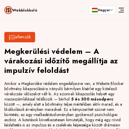
Webblokkoló
Magyar
Jellemzők
Megkerülési védelem – A
várakozási időzítő megállítja az
impulzív feloldást
Amikor a Megkerülési védelem engedélyezve van, a Website Blocker
bővítmény kikapcsolására irányuló bármilyen kísérlet egy kötelező
várakozási időszakot vált ki. Az azonnali kikapcsolás helyett egy
visszaszámlálással találkozik — bárhol
5 és 300 másodperc
között —, amely alatt a bővítmény teljes mértékben aktív marad, és a
blokkolások érvényben maradnak. Ez a kényszerített szünet nem
büntetés; ez egy viselkedéstudományban gyökerező pszichológiai
eszköz. A kutatások következetesen kimutatják, hogy még egy rövid
késleltetés is az impulzus és a cselekvés képessége között drámaian