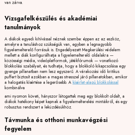
van zárva.
Vizsgafelkészülés és akadémiai
tanulmányok
A diákok egyedi kihívással néznek szembe: éppen az az eszköz,
amelyre a tanuláshoz szükségük van, egyben a legnagyobb
figyelemelterelő forrásuk is. Engedélyezett Megkerülési védelem
mellett a diák konfigurálhatja a figyelemelterelő oldalakra —
közösségi média, videóplatformok, játékfórumok — vonatkozó
blokkolási szabályait, és tudhatja, hogy a blokkoló kikapcsolása egy
gyenge pillanatban nem lesz egyszerű. A várakozási idő kritikus
puffert biztosít azokban a magas stresszel járó pillanatokban, amikor
a halogatás kísértése a legerősebb. A
kísérlet-alapú blokkolással
kombinálva
ami nyomon követi, hányszor látogattak meg egy blokkolt oldalt, a
diákok hatékony képet kapnak a figyelemelterelési mintáikról, és egy
robusztus rendszert a leküzdésükhöz.
Távmunka és otthoni munkavégzési
fegyelem