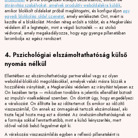
átirányítási szabályokat, amelyek produktív weboldalakra küldik
,
amikor blokkolt oldalakat próbál meglátogatni, és konfiguráljon
egy
egyedi blokkolási oldal üzenetet
, amely emlékezteti Önt, miért is
kezdte el a blokkolást. Minden réteg erősíti a többit, és a Megkerülési
védelem áll a legtetején, mint a végső biztosíték — az utolsó
védvonal, amely megakadályozza, hogy egy gyenge pillanatában
lerombolja az egész rendszert.
4. Pszichológiai elszámoltathatóság külső
nyomás nélkül
Ellentétben az elszámoltathatósági partnerekkel vagy az olyan
weboldal-blokkoló megoldásokkal, amelyek valaki másra bízzák a
hozzáférés irányítását, a Megkerülési védelem az irányítást teljesen az
Ön kezében tartja — miközben továbbra is jelentős ellenállást biztosít
az impulzív viselkedéssel szemben. Ön döntött úgy, hogy engedélyezi
a várakozást. Ön állította be az időtartamot. És amikor az időzítő
visszaszámlál, Ön annak az önmagának tartozik elszámolással, aki
tiszta fejjel hozta meg ezt a döntést. Az önelszámoltathatóságnak ez
a formája sokkal fenntarthatóbb, mint a külső kényszerítés, mert
idővel valódi belső fegyelmet épít ki.
A várakozási visszaszámlálás egyben a reflexió pillanataként is