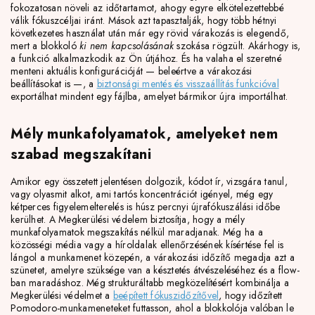
fokozatosan növeli az időtartamot, ahogy egyre elkötelezettebbé
válik fókuszcéljai iránt. Mások azt tapasztalják, hogy több hétnyi
következetes használat után már egy rövid várakozás is elegendő,
mert a blokkoló
ki nem kapcsolásának
szokása rögzült. Akárhogy is,
a funkció alkalmazkodik az Ön útjához. És ha valaha el szeretné
menteni aktuális konfigurációját — beleértve a várakozási
beállításokat is —, a
biztonsági mentés és visszaállítás funkcióval
exportálhat mindent egy fájlba, amelyet bármikor újra importálhat.
Mély munkafolyamatok, amelyeket nem
szabad megszakítani
Amikor egy összetett jelentésen dolgozik, kódot ír, vizsgára tanul,
vagy olyasmit alkot, ami tartós koncentrációt igényel, még egy
kétperces figyelemelterelés is húsz percnyi újrafókuszálási időbe
kerülhet. A Megkerülési védelem biztosítja, hogy a mély
munkafolyamatok megszakítás nélkül maradjanak. Még ha a
közösségi média vagy a híroldalak ellenőrzésének kísértése fel is
lángol a munkamenet közepén, a várakozási időzítő megadja azt a
szünetet, amelyre szüksége van a késztetés átvészeléséhez és a flow-
ban maradáshoz. Még strukturáltabb megközelítésért kombinálja a
Megkerülési védelmet a
beépített fókuszidőzítővel
, hogy időzített
Pomodoro-munkameneteket futtasson, ahol a blokkolója valóban le