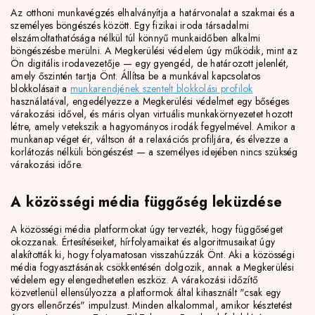
Az otthoni munkavégzés elhalványítja a határvonalat a szakmai és a
személyes böngészés között. Egy fizikai iroda társadalmi
elszámoltathatósága nélkül túl könnyű munkaidőben alkalmi
böngészésbe merülni. A Megkerülési védelem úgy működik, mint az
Ön digitális irodavezetője — egy gyengéd, de határozott jelenlét,
amely őszintén tartja Önt. Állítsa be a munkával kapcsolatos
blokkolásait a
munkarendjének szentelt blokkolási profilok
használatával, engedélyezze a Megkerülési védelmet egy bőséges
várakozási idővel, és máris olyan virtuális munkakörnyezetet hozott
létre, amely vetekszik a hagyományos irodák fegyelmével. Amikor a
munkanap véget ér, váltson át a relaxációs profiljára, és élvezze a
korlátozás nélküli böngészést — a személyes idejében nincs szükség
várakozási időre.
A közösségi média függőség leküzdése
A közösségi média platformokat úgy tervezték, hogy függőséget
okozzanak. Értesítéseiket, hírfolyamaikat és algoritmusaikat úgy
alakították ki, hogy folyamatosan visszahúzzák Önt. Aki a közösségi
média fogyasztásának csökkentésén dolgozik, annak a Megkerülési
védelem egy elengedhetetlen eszköz. A várakozási időzítő
közvetlenül ellensúlyozza a platformok által kihasznált "csak egy
gyors ellenőrzés" impulzust. Minden alkalommal, amikor késztetést