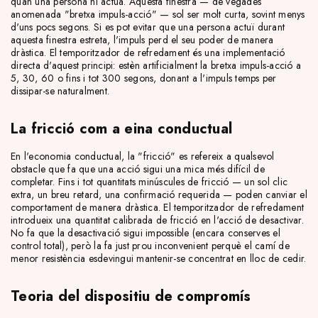
quan una persona hi actua. Aquesta finestra — de vegades
anomenada "bretxa impuls-acció" — sol ser molt curta, sovint menys
d'uns pocs segons. Si es pot evitar que una persona actuï durant
aquesta finestra estreta, l'impuls perd el seu poder de manera
dràstica. El temporitzador de refredament és una implementació
directa d'aquest principi: estèn artificialment la bretxa impuls-acció a
5, 30, 60 o fins i tot 300 segons, donant a l'impuls temps per
dissipar-se naturalment.
La fricció com a eina conductual
En l'economia conductual, la "fricció" es refereix a qualsevol
obstacle que fa que una acció sigui una mica més difícil de
completar. Fins i tot quantitats minúscules de fricció — un sol clic
extra, un breu retard, una confirmació requerida — poden canviar el
comportament de manera dràstica. El temporitzador de refredament
introdueix una quantitat calibrada de fricció en l'acció de desactivar.
No fa que la desactivació sigui impossible (encara conserves el
control total), però la fa just prou inconvenient perquè el camí de
menor resistència esdevingui mantenir-se concentrat en lloc de cedir.
Teoria del dispositiu de compromís