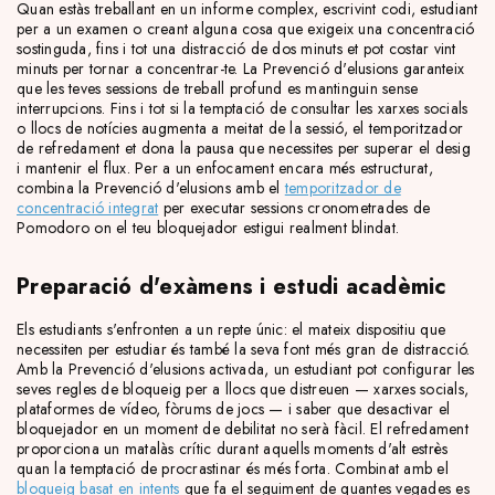
Quan estàs treballant en un informe complex, escrivint codi, estudiant
per a un examen o creant alguna cosa que exigeix una concentració
sostinguda, fins i tot una distracció de dos minuts et pot costar vint
minuts per tornar a concentrar-te. La Prevenció d'elusions garanteix
que les teves sessions de treball profund es mantinguin sense
interrupcions. Fins i tot si la temptació de consultar les xarxes socials
o llocs de notícies augmenta a meitat de la sessió, el temporitzador
de refredament et dona la pausa que necessites per superar el desig
i mantenir el flux. Per a un enfocament encara més estructurat,
combina la Prevenció d'elusions amb el
temporitzador de
concentració integrat
per executar sessions cronometrades de
Pomodoro on el teu bloquejador estigui realment blindat.
Preparació d'exàmens i estudi acadèmic
Els estudiants s'enfronten a un repte únic: el mateix dispositiu que
necessiten per estudiar és també la seva font més gran de distracció.
Amb la Prevenció d'elusions activada, un estudiant pot configurar les
seves regles de bloqueig per a llocs que distreuen — xarxes socials,
plataformes de vídeo, fòrums de jocs — i saber que desactivar el
bloquejador en un moment de debilitat no serà fàcil. El refredament
proporciona un matalàs crític durant aquells moments d'alt estrès
quan la temptació de procrastinar és més forta. Combinat amb el
bloqueig basat en intents
que fa el seguiment de quantes vegades es