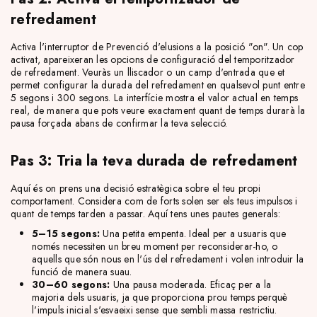
refredament
Activa l'interruptor de Prevenció d'elusions a la posició "on". Un cop
activat, apareixeran les opcions de configuració del temporitzador
de refredament. Veuràs un lliscador o un camp d'entrada que et
permet configurar la durada del refredament en qualsevol punt entre
5 segons i 300 segons. La interfície mostra el valor actual en temps
real, de manera que pots veure exactament quant de temps durarà la
pausa forçada abans de confirmar la teva selecció.
Pas 3: Tria la teva durada de refredament
Aquí és on prens una decisió estratègica sobre el teu propi
comportament. Considera com de forts solen ser els teus impulsos i
quant de temps tarden a passar. Aquí tens unes pautes generals:
5–15 segons:
Una petita empenta. Ideal per a usuaris que
només necessiten un breu moment per reconsiderar-ho, o
aquells que són nous en l'ús del refredament i volen introduir la
funció de manera suau.
30–60 segons:
Una pausa moderada. Eficaç per a la
majoria dels usuaris, ja que proporciona prou temps perquè
l'impuls inicial s'esvaeixi sense que sembli massa restrictiu.