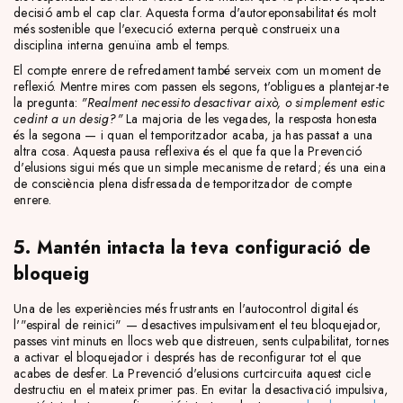
decisió amb el cap clar. Aquesta forma d'autoreponsabilitat és molt
més sostenible que l'execució externa perquè construeix una
disciplina interna genuïna amb el temps.
El compte enrere de refredament també serveix com un moment de
reflexió. Mentre mires com passen els segons, t'obligues a plantejar-te
la pregunta:
"Realment necessito desactivar això, o simplement estic
cedint a un desig?"
La majoria de les vegades, la resposta honesta
és la segona — i quan el temporitzador acaba, ja has passat a una
altra cosa. Aquesta pausa reflexiva és el que fa que la Prevenció
d'elusions sigui més que un simple mecanisme de retard; és una eina
de consciència plena disfressada de temporitzador de compte
enrere.
5. Mantén intacta la teva configuració de
bloqueig
Una de les experiències més frustrants en l'autocontrol digital és
l'"espiral de reinici" — desactives impulsivament el teu bloquejador,
passes vint minuts en llocs web que distreuen, sents culpabilitat, tornes
a activar el bloquejador i després has de reconfigurar tot el que
acabes de desfer. La Prevenció d'elusions curtcircuita aquest cicle
destructiu en el mateix primer pas. En evitar la desactivació impulsiva,