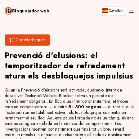
Bloquejador web
Català
Característiques
Prevenció d'elusions: el
temporitzador de refredament
atura els desbloquejos impulsius
Quan la Prevenció d'elusions està activada, qualsevol intent de
desactivar l'extensió Website Blocker activa un període de
refredament obligatori. En lloc d'un interruptor instantani, et trobes
amb un compte enrere — d'entre
5 i 300 segons
— durant el qual
l'extensió roman totalment activa i els teus bloquejos es mantenen
fermament al seu lloc. Aquesta pausa forçada no és un càstig; és una
eina psicològica arrelada en la ciència del comportament. Les
investigacions mostren constantment que fins i tot un breu retard
entre un impuls i la capacitat d'actuar sobre ell redueix dràsticament