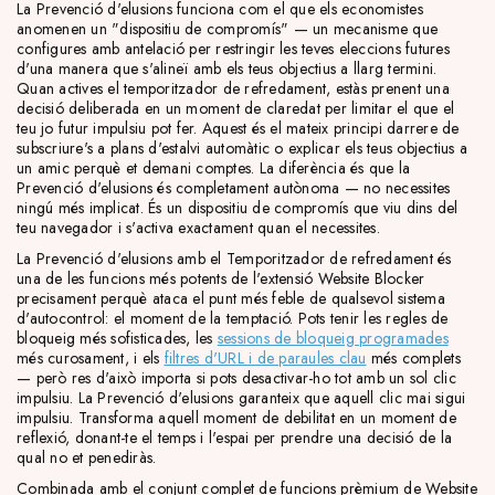
La Prevenció d'elusions funciona com el que els economistes
anomenen un "dispositiu de compromís" — un mecanisme que
configures amb antelació per restringir les teves eleccions futures
d'una manera que s'alineï amb els teus objectius a llarg termini.
Quan actives el temporitzador de refredament, estàs prenent una
decisió deliberada en un moment de claredat per limitar el que el
teu jo futur impulsiu pot fer. Aquest és el mateix principi darrere de
subscriure's a plans d'estalvi automàtic o explicar els teus objectius a
un amic perquè et demani comptes. La diferència és que la
Prevenció d'elusions és completament autònoma — no necessites
ningú més implicat. És un dispositiu de compromís que viu dins del
teu navegador i s'activa exactament quan el necessites.
La Prevenció d'elusions amb el Temporitzador de refredament és
una de les funcions més potents de l'extensió Website Blocker
precisament perquè ataca el punt més feble de qualsevol sistema
d'autocontrol: el moment de la temptació. Pots tenir les regles de
bloqueig més sofisticades, les
sessions de bloqueig programades
més curosament, i els
filtres d'URL i de paraules clau
més complets
— però res d'això importa si pots desactivar-ho tot amb un sol clic
impulsiu. La Prevenció d'elusions garanteix que aquell clic mai sigui
impulsiu. Transforma aquell moment de debilitat en un moment de
reflexió, donant-te el temps i l'espai per prendre una decisió de la
qual no et penediràs.
Combinada amb el conjunt complet de funcions prèmium de Website