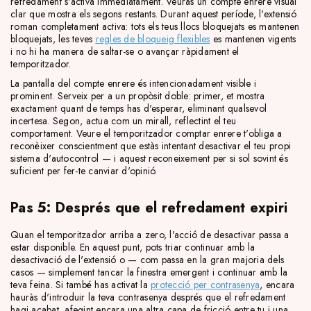
refredament s'activa immediatament. Veuràs un compte enrere visual
clar que mostra els segons restants. Durant aquest període, l'extensió
roman completament activa: tots els teus llocs bloquejats es mantenen
bloquejats, les teves
regles de bloqueig flexibles
es mantenen vigents
i no hi ha manera de saltar-se o avançar ràpidament el
temporitzador.
La pantalla del compte enrere és intencionadament visible i
prominent. Serveix per a un propòsit doble: primer, et mostra
exactament quant de temps has d'esperar, eliminant qualsevol
incertesa. Segon, actua com un mirall, reflectint el teu
comportament. Veure el temporitzador comptar enrere t'obliga a
reconèixer conscientment que estàs intentant desactivar el teu propi
sistema d'autocontrol — i aquest reconeixement per si sol sovint és
suficient per fer-te canviar d'opinió.
Pas 5: Després que el refredament expiri
Quan el temporitzador arriba a zero, l'acció de desactivar passa a
estar disponible. En aquest punt, pots triar continuar amb la
desactivació de l'extensió o — com passa en la gran majoria dels
casos — simplement tancar la finestra emergent i continuar amb la
teva feina. Si també has activat la
protecció per contrasenya
, encara
hauràs d'introduir la teva contrasenya després que el refredament
hagi acabat, afegint encara una altra capa de fricció entre tu i una