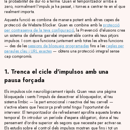
la probabilitat de dur-lo a terme. Quan el temporitzador arriba a
zero, normalment l'impuls ja ha passat, i tornes a centrar-te en el que
realment importa.
Aquesta funció es combina de manera potent amb altres capes de
protecció de Website Blocker. Quan es combina amb la
protecció
per contrasenya de la teva configuració
, la Prevenció d'elusions crea
un sistema de defensa gairebé impenetrable contra els teus pitjors
impulsos. I com que funciona juntament amb totes les altres funcions
— des de les
sessions de bloqueig programades
fins a les
regles per
paraules clau i URL exactes
— obtens una protecció integral sense
cap compromís.
1. Trenca el cicle d'impulsos amb una
pausa forçada
Els impulsos són neurològicament ràpids. Quan veus una pàgina
bloquejada i sents l'impuls de desactivar el bloquejador, el teu
sistema límbic — la part emocional i reactiva del teu cervell —
s'activa abans que l'escorça prefrontal tingui l'oportunitat de
intervenir. El temporitzador de refredament aprofita aquesta bretxa
temporal. En introduir un període d'espera obligatori, dona al teu
pensament d'ordre superior els segons que necessita per activar-se.
Els estudis sobre el control dels impulsos mostren que fins i tot un