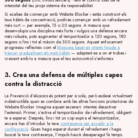
300 segons
(cinc minuts sencers). Tens el control total de la
intensitat del teu propi sistema de responsabilitat.
Si acabes de començar amb Website Blocker i estàs construint els
teus hàbits de concentració, podries començar amb un refredament
més curt — per exemple, 15 o 30 segons. A mesura que
desenvolupis una disciplina més forta i vulguis una defensa encara
més robusta, pots augmentar el temporitzador a 120 segons, 180
segons o fins i tot al màxim de 300 segons. Aquest enfocament
progressiu reflecteix com el
bloqueig basat en intents t'ajuda a
trencar gradualment els mals hàbits
— adaptant-se a on et trobes i
creixent amb tu a mesura que el teu autocontrol s'enforteix.
3. Crea una defensa de múltiples capes
contra la distracció
La Prevenció d'elusions és potent per si sola, però esdevé virtualment
indestructible quan es combina amb les altres funcions protectores de
Website Blocker. Imagina aquest escenari: intentes desactivar
l'extensió. Primer, s'activa el temporitzador de refredament, obligant-
te a esperar. Després, fins i tot un cop expira el temporitzador,
encara has d'introduir la teva
contrasenya per accedir a la
configuració
. Quan hagis esperat durant el refredament i hagis
buscat la teva contrasenya, l'impuls haurà desaparegut fa temps.