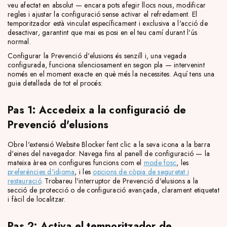
veu afectat en absolut — encara pots afegir llocs nous, modificar
regles i ajustar la configuració sense activar el refredament. El
temporitzador està vinculat específicament i exclusiva a l'acció de
desactivar, garantint que mai es posi en el teu camí durant l'ús
normal.
Configurar la Prevenció d'elusions és senzill i, una vegada
configurada, funciona silenciosament en segon pla — intervenint
només en el moment exacte en què més la necessites. Aquí tens una
guia detallada de tot el procés:
Pas 1: Accedeix a la configuració de
Prevenció d'elusions
Obre l'extensió Website Blocker fent clic a la seva icona a la barra
d'eines del navegador. Navega fins al panell de configuració — la
mateixa àrea on configures funcions com el
mode fosc
, les
preferències d'idioma
, i les
opcions de còpia de seguretat i
restauració
. Trobareu l'interruptor de Prevenció d'elusions a la
secció de protecció o de configuració avançada, clarament etiquetat
i fàcil de localitzar.
Pas 2: Activa el temporitzador de