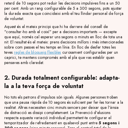
retard de 10 segons pot reduir les decisions impulsives fins a un 50
per cent. Amb un rang configurable de 5 a 300 segons, pots ajustar
la durada exacta que coincideixi amb el teu llindar personal de força
de voluntat.
Aquest és el mateix principi que hi ha darrere del consell de
"consultar-ho amb el coixí" per a decisions importants — excepte
que aquí, només cal esperar uns segons o minuts en lloc de tota una
nit. El resultat és el mateix: prens decisions millors i més intencionades
sobre com passes el teu temps en línia. En lloc de desfer totes les
teves
regles de bloqueig flexibles
curosament configurades per un
caprici, te mantens compromès amb el pla que vas establir quan
pensaves amb claredat.
2. Durada totalment configurable: adapta-
la a la teva força de voluntat
No tots els patrons d'impulsos són iguals. Algunes persones troben
que una pausa ràpida de 10 segons és suficient per fer-les tornar a la
realitat. Altres necessiten cinc minuts sencers per deixar que l'ànsia
de distracció es dissipi completament. La Prevenció d'elusions
respecta aquesta variació individual permetent-te configurar el
temporitzador de refredament en qualsevol punt entre
5 segons i