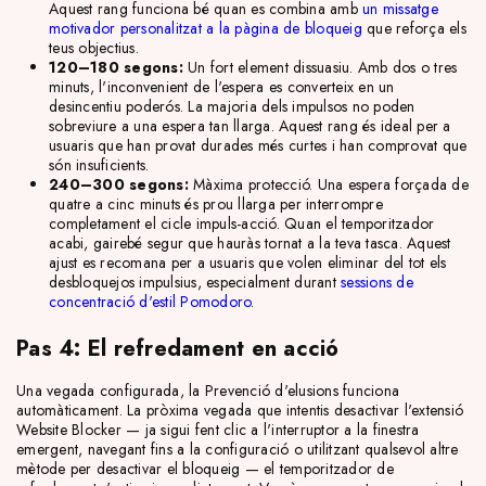
Aquest rang funciona bé quan es combina amb
un missatge
motivador personalitzat a la pàgina de bloqueig
que reforça els
teus objectius.
120–180 segons:
Un fort element dissuasiu. Amb dos o tres
minuts, l'inconvenient de l'espera es converteix en un
desincentiu poderós. La majoria dels impulsos no poden
sobreviure a una espera tan llarga. Aquest rang és ideal per a
usuaris que han provat durades més curtes i han comprovat que
són insuficients.
240–300 segons:
Màxima protecció. Una espera forçada de
quatre a cinc minuts és prou llarga per interrompre
completament el cicle impuls-acció. Quan el temporitzador
acabi, gairebé segur que hauràs tornat a la teva tasca. Aquest
ajust es recomana per a usuaris que volen eliminar del tot els
desbloquejos impulsius, especialment durant
sessions de
concentració d'estil Pomodoro
.
Pas 4: El refredament en acció
Una vegada configurada, la Prevenció d'elusions funciona
automàticament. La pròxima vegada que intentis desactivar l'extensió
Website Blocker — ja sigui fent clic a l'interruptor a la finestra
emergent, navegant fins a la configuració o utilitzant qualsevol altre
mètode per desactivar el bloqueig — el temporitzador de