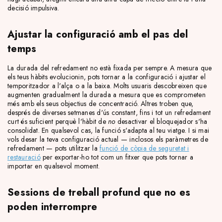
decisió impulsiva.
Ajustar la configuració amb el pas del
temps
La durada del refredament no està fixada per sempre. A mesura que
els teus hàbits evolucionin, pots tornar a la configuració i ajustar el
temporitzador a l'alça o a la baixa. Molts usuaris descobreixen que
augmenten gradualment la durada a mesura que es comprometen
més amb els seus objectius de concentració. Altres troben que,
després de diverses setmanes d'ús constant, fins i tot un refredament
curt és suficient perquè l'hàbit de
no
desactivar el bloquejador s'ha
consolidat. En qualsevol cas, la funció s'adapta al teu viatge. I si mai
vols desar la teva configuració actual — inclosos els paràmetres de
refredament — pots utilitzar la
funció de còpia de seguretat i
restauració
per exportar-ho tot com un fitxer que pots tornar a
importar en qualsevol moment.
Sessions de treball profund que no es
poden interrompre