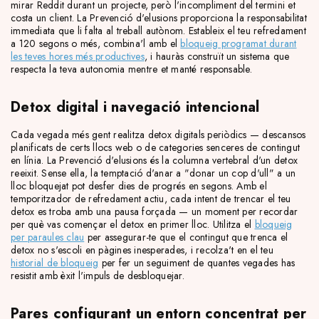
mirar Reddit durant un projecte, però l'incompliment del termini et
costa un client. La Prevenció d'elusions proporciona la responsabilitat
immediata que li falta al treball autònom. Estableix el teu refredament
a 120 segons o més, combina'l amb el
bloqueig programat durant
les teves hores més productives
, i hauràs construït un sistema que
respecta la teva autonomia mentre et manté responsable.
Detox digital i navegació intencional
Cada vegada més gent realitza detox digitals periòdics — descansos
planificats de certs llocs web o de categories senceres de contingut
en línia. La Prevenció d'elusions és la columna vertebral d'un detox
reeixit. Sense ella, la temptació d'anar a "donar un cop d'ull" a un
lloc bloquejat pot desfer dies de progrés en segons. Amb el
temporitzador de refredament actiu, cada intent de trencar el teu
detox es troba amb una pausa forçada — un moment per recordar
per què vas començar el detox en primer lloc. Utilitza el
bloqueig
per paraules clau
per assegurar-te que el contingut que trenca el
detox no s'escoli en pàgines inesperades, i recolza't en el teu
historial de bloqueig
per fer un seguiment de quantes vegades has
resistit amb èxit l'impuls de desbloquejar.
Pares configurant un entorn concentrat per