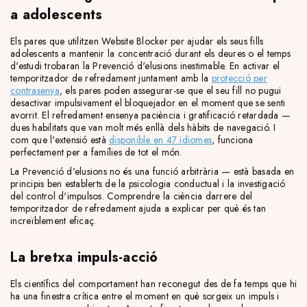
a adolescents
Els pares que utilitzen Website Blocker per ajudar els seus fills
adolescents a mantenir la concentració durant els deures o el temps
d'estudi trobaran la Prevenció d'elusions inestimable. En activar el
temporitzador de refredament juntament amb la
protecció per
contrasenya
, els pares poden assegurar-se que el seu fill no pugui
desactivar impulsivament el bloquejador en el moment que se senti
avorrit. El refredament ensenya paciència i gratificació retardada —
dues habilitats que van molt més enllà dels hàbits de navegació. I
com que l'extensió està
disponible en 47 idiomes
, funciona
perfectament per a famílies de tot el món.
La Prevenció d'elusions no és una funció arbitrària — està basada en
principis ben establerts de la psicologia conductual i la investigació
del control d'impulsos. Comprendre la ciència darrere del
temporitzador de refredament ajuda a explicar per què és tan
increïblement eficaç.
La bretxa impuls-acció
Els científics del comportament han reconegut des de fa temps que hi
ha una finestra crítica entre el moment en què sorgeix un impuls i