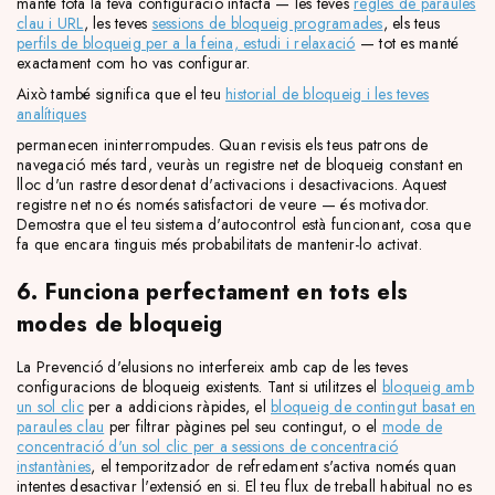
manté tota la teva configuració intacta — les teves
regles de paraules
clau i URL
, les teves
sessions de bloqueig programades
, els teus
perfils de bloqueig per a la feina, estudi i relaxació
— tot es manté
exactament com ho vas configurar.
Això també significa que el teu
historial de bloqueig i les teves
analítiques
permanecen ininterrompudes. Quan revisis els teus patrons de
navegació més tard, veuràs un registre net de bloqueig constant en
lloc d'un rastre desordenat d'activacions i desactivacions. Aquest
registre net no és només satisfactori de veure — és motivador.
Demostra que el teu sistema d'autocontrol està funcionant, cosa que
fa que encara tinguis més probabilitats de mantenir-lo activat.
6. Funciona perfectament en tots els
modes de bloqueig
La Prevenció d'elusions no interfereix amb cap de les teves
configuracions de bloqueig existents. Tant si utilitzes el
bloqueig amb
un sol clic
per a addicions ràpides, el
bloqueig de contingut basat en
paraules clau
per filtrar pàgines pel seu contingut, o el
mode de
concentració d'un sol clic per a sessions de concentració
instantànies
, el temporitzador de refredament s'activa només quan
intentes desactivar l'extensió en si. El teu flux de treball habitual no es