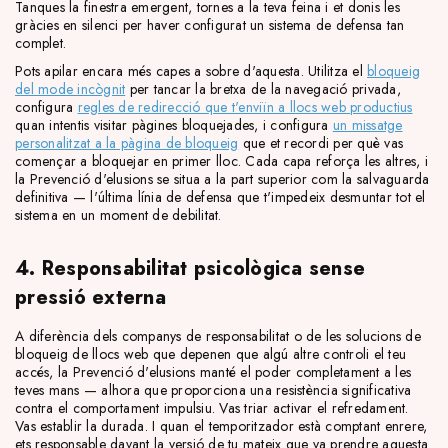
Tanques la finestra emergent, tornes a la teva feina i et donis les
gràcies en silenci per haver configurat un sistema de defensa tan
complet.
Pots apilar encara més capes a sobre d'aquesta. Utilitza el
bloqueig
del mode incògnit
per tancar la bretxa de la navegació privada,
configura
regles de redirecció que t'enviïn a llocs web productius
quan intentis visitar pàgines bloquejades, i configura
un missatge
personalitzat a la pàgina de bloqueig
que et recordi per què vas
començar a bloquejar en primer lloc. Cada capa reforça les altres, i
la Prevenció d'elusions se situa a la part superior com la salvaguarda
definitiva — l'última línia de defensa que t'impedeix desmuntar tot el
sistema en un moment de debilitat.
4. Responsabilitat psicològica sense
pressió externa
A diferència dels companys de responsabilitat o de les solucions de
bloqueig de llocs web que depenen que algú altre controli el teu
accés, la Prevenció d'elusions manté el poder completament a les
teves mans — alhora que proporciona una resistència significativa
contra el comportament impulsiu. Vas triar activar el refredament.
Vas establir la durada. I quan el temporitzador està comptant enrere,
ets responsable davant la versió de tu mateix que va prendre aquesta