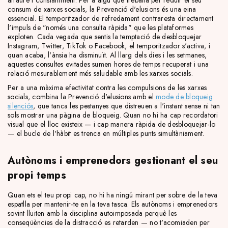
atraure't constantment. Per a algú que treballa per reduir el seu
consum de xarxes socials, la Prevenció d'elusions és una eina
essencial. El temporitzador de refredament contraresta directament
l'impuls de "només una consulta ràpida" que les plataformes
exploten. Cada vegada que sentis la temptació de desbloquejar
Instagram, Twitter, TikTok o Facebook, el temporitzador s'activa, i
quan acaba, l'ànsia ha disminuït. Al llarg dels dies i les setmanes,
aquestes consultes evitades sumen hores de temps recuperat i una
relació mesurablement més saludable amb les xarxes socials.
Per a una màxima efectivitat contra les compulsions de les xarxes
socials, combina la Prevenció d'elusions amb el
mode de bloqueig
silenciós
, que tanca les pestanyes que distreuen a l'instant sense ni tan
sols mostrar una pàgina de bloqueig. Quan no hi ha cap recordatori
visual que el lloc existeix — i cap manera ràpida de desbloquejar-lo
— el bucle de l'hàbit es trenca en múltiples punts simultàniament.
Autònoms i emprenedors gestionant el seu
propi temps
Quan ets el teu propi cap, no hi ha ningú mirant per sobre de la teva
espatlla per mantenir-te en la teva tasca. Els autònoms i emprenedors
sovint lluiten amb la disciplina autoimposada perquè les
conseqüències de la distracció es retarden — no t'acomiaden per