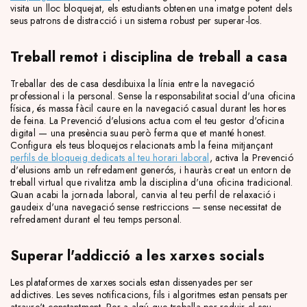
visita un lloc bloquejat, els estudiants obtenen una imatge potent dels
seus patrons de distracció i un sistema robust per superar-los.
Treball remot i disciplina de treball a casa
Treballar des de casa desdibuixa la línia entre la navegació
professional i la personal. Sense la responsabilitat social d'una oficina
física, és massa fàcil caure en la navegació casual durant les hores
de feina. La Prevenció d'elusions actua com el teu gestor d'oficina
digital — una presència suau però ferma que et manté honest.
Configura els teus bloquejos relacionats amb la feina mitjançant
perfils de bloqueig dedicats al teu horari laboral
, activa la Prevenció
d'elusions amb un refredament generós, i hauràs creat un entorn de
treball virtual que rivalitza amb la disciplina d'una oficina tradicional.
Quan acabi la jornada laboral, canvia al teu perfil de relaxació i
gaudeix d'una navegació sense restriccions — sense necessitat de
refredament durant el teu temps personal.
Superar l'addicció a les xarxes socials
Les plataformes de xarxes socials estan dissenyades per ser
addictives. Les seves notificacions, fils i algoritmes estan pensats per