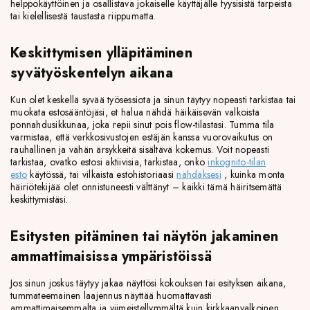
helppokäyttöinen ja osallistava jokaiselle käyttäjälle fyysisistä tarpeista
tai kielellisestä taustasta riippumatta.
Keskittymisen ylläpitäminen
syvätyöskentelyn aikana
Kun olet keskellä syvää työsessiota ja sinun täytyy nopeasti tarkistaa tai
muokata estosääntöjäsi, et halua nähdä häikäisevän valkoista
ponnahdusikkunaa, joka repii sinut pois flow-tilastasi. Tumma tila
varmistaa, että verkkosivustojen estäjän kanssa vuorovaikutus on
rauhallinen ja vähän ärsykkeitä sisältävä kokemus. Voit nopeasti
tarkistaa, ovatko estosi aktiivisia, tarkistaa, onko
inkognito-tilan
esto
käytössä, tai vilkaista estohistoriaasi
nähdäksesi
, kuinka monta
häiriötekijää olet onnistuneesti välttänyt – kaikki tämä häiritsemättä
keskittymistäsi.
Esitysten pitäminen tai näytön jakaminen
ammattimaisissa ympäristöissä
Jos sinun joskus täytyy jakaa näyttösi kokouksen tai esityksen aikana,
tummateemainen laajennus näyttää huomattavasti
ammattimaisemmalta ja viimeistellymmältä kuin kirkkaanvalkoinen.