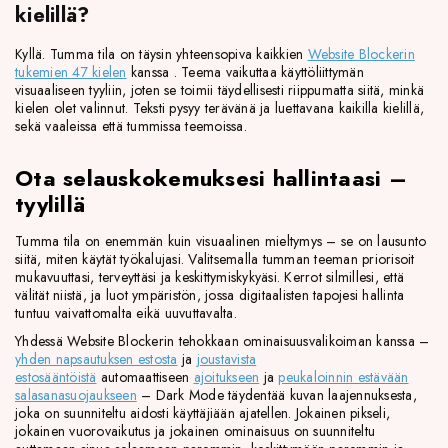
kielillä?
Kyllä. Tumma tila on täysin yhteensopiva kaikkien
Website Blockerin
tukemien 47 kielen
kanssa . Teema vaikuttaa käyttöliittymän
visuaaliseen tyyliin, joten se toimii täydellisesti riippumatta siitä, minkä
kielen olet valinnut. Teksti pysyy terävänä ja luettavana kaikilla kielillä,
sekä vaaleissa että tummissa teemoissa.
Ota selauskokemuksesi hallintaasi –
tyylillä
Tumma tila on enemmän kuin visuaalinen mieltymys – se on lausunto
siitä, miten käytät työkalujasi. Valitsemalla tumman teeman priorisoit
mukavuuttasi, terveyttäsi ja keskittymiskykyäsi. Kerrot silmillesi, että
välität niistä, ja luot ympäristön, jossa digitaalisten tapojesi hallinta
tuntuu vaivattomalta eikä uuvuttavalta.
Yhdessä Website Blockerin tehokkaan ominaisuusvalikoiman kanssa –
yhden napsautuksen estosta
ja
joustavista
estosääntöistä
automaattiseen
ajoitukseen
ja
peukaloinnin estävään
salasanasuojaukseen
– Dark Mode täydentää kuvan laajennuksesta,
joka on suunniteltu aidosti käyttäjiään ajatellen. Jokainen pikseli,
jokainen vuorovaikutus ja jokainen ominaisuus on suunniteltu