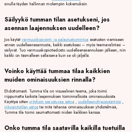
sinulle täyden hallinnan molempiin kokemuksiin.
Säilyykö tumman tilan asetukseni, jos
asennan laajennuksen uudelleen?
Jos käytät
varmuuskopiointi- ja palautustoimintoa
asetusten viemiseen
ennen uudelleenasennusta, kaikki asetuksesi – myös teemavalintasi –
säilyvät. Tuo varmuuskopiotiedosto uudelleenasennuksen jälkeen, niin
kaikki on täsmälleen sellaisena kuin se oli jäljellä.
Voinko käyttää tummaa tilaa kaikkien
muiden ominaisuuksien rinnalla?
Ehdottomasti. Tumma tila on visuaalinen teema, joka toimii
riippumatta kaikista laajennuksen toiminnallisista ominaisuuksista.
Käytitpä sitten
yrityksiin perustuvaa estoa
,
uudelleenohjaussääntöjä
,
inkognitotilan estoa
tai mitä tahansa ominaisuuksien yhdistelmää,
Tumma tila toimii saumattomasti niiden kaikkien kanssa.
Onko tumma tila saatavilla kaikilla tuetuilla