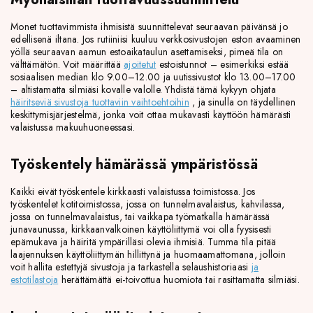
Monet tuottavimmista ihmisistä suunnittelevat seuraavan päivänsä jo
edellisenä iltana. Jos rutiiniisi kuuluu verkkosivustojen eston avaaminen
yöllä seuraavan aamun estoaikataulun asettamiseksi, pimeä tila on
välttämätön. Voit määrittää
ajoitetut
estoistunnot – esimerkiksi estää
sosiaalisen median klo 9.00–12.00 ja uutissivustot klo 13.00–17.00
– altistamatta silmiäsi kovalle valolle. Yhdistä tämä kykyyn ohjata
häiritseviä sivustoja tuottaviin vaihtoehtoihin
, ja sinulla on täydellinen
keskittymisjärjestelmä, jonka voit ottaa mukavasti käyttöön hämärästi
valaistussa makuuhuoneessasi.
Työskentely hämärässä ympäristössä
Kaikki eivät työskentele kirkkaasti valaistussa toimistossa. Jos
työskentelet kotitoimistossa, jossa on tunnelmavalaistus, kahvilassa,
jossa on tunnelmavalaistus, tai vaikkapa työmatkalla hämärässä
junavaunussa, kirkkaanvalkoinen käyttöliittymä voi olla fyysisesti
epämukava ja häiritä ympärilläsi olevia ihmisiä. Tumma tila pitää
laajennuksen käyttöliittymän hillittynä ja huomaamattomana, jolloin
voit hallita estettyjä sivustoja ja tarkastella selaushistoriaasi
ja
estotilastoja
herättämättä ei-toivottua huomiota tai rasittamatta silmiäsi.