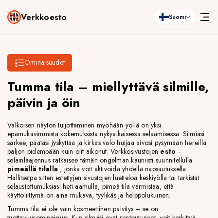
Verkkoesto
Suomi
Ominaisuudet
Tumma tila – miellyttävä silmille,
päivin ja öin
Valkoisen näytön tuijottaminen myöhään yöllä on yksi
epämukavimmista kokemuksista nykyaikaisessa selaamisessa. Silmiäsi
särkee, päätäsi jyskyttää ja kirkas valo huijaa aivosi pysymään hereillä
paljon pidempään kuin olit aikonut. Verkkosivustojen
esto
-
selainlaajennus ratkaisee tämän ongelman kauniisti suunnitellulla
pimeällä tilalla
, jonka voit aktivoida yhdellä napsautuksella.
Hallitsetpa sitten estettyjen sivustojen luetteloa keskiyöllä tai tarkistat
selaustottumuksiasi heti aamulla, pimeä tila varmistaa, että
käyttöliittymä on aina mukava, tyylikäs ja helppolukuinen.
Tumma tila ei ole vain kosmeettinen päivitys – se on
tuottavuusominaisuus. Kun silmäsi ovat rentoutuneet, voit keskittyä