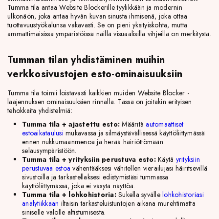
Tumma tila antaa Website Blockerille tyylikkään ja modernin
ulkonäön, joka antaa hyvän kuvan sinusta ihmisenä, joka ottaa
tuottavuustyökalunsa vakavasti. Se on pieni yksityiskohta, mutta
ammattimaisissa ympäristöissä näillä visuaalisilla vihjeillä on merkitystä.
Tumman tilan yhdistäminen muihin
verkkosivustojen esto-ominaisuuksiin
Tumma tila toimii loistavasti kaikkien muiden Website Blocker -
laajennuksen ominaisuuksien rinnalla. Tässä on joitakin erityisen
tehokkaita yhdistelmiä:
Tumma tila + ajastettu esto:
Määritä
automaattiset
estoaikataulusi
mukavassa ja silmäystävällisessä käyttöliittymässä
ennen nukkumaanmenoa ja herää häiriöttömään
selausympäristöön.
Tumma tila + yrityksiin perustuva esto:
Käytä
yrityksiin
perustuvaa estoa
vähentääksesi vähitellen vierailujasi häiritsevillä
sivustoilla ja tarkastellaksesi edistymistäsi tummassa
käyttöliittymässä, joka ei väsytä näyttöä.
Tumma tila + lohkohistoria:
Sukella syvälle
lohkohistoriasi
analytiikkaan
iltaisin tarkasteluistuntojen aikana murehtimatta
siniselle valolle altistumisesta.