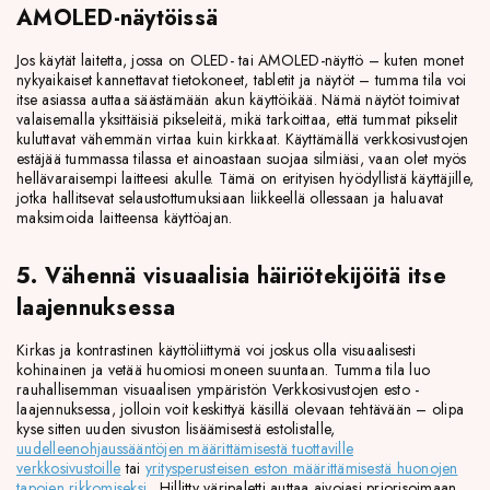
AMOLED-näytöissä
Jos käytät laitetta, jossa on OLED- tai AMOLED-näyttö – kuten monet
nykyaikaiset kannettavat tietokoneet, tabletit ja näytöt – tumma tila voi
itse asiassa auttaa säästämään akun käyttöikää. Nämä näytöt toimivat
valaisemalla yksittäisiä pikseleitä, mikä tarkoittaa, että tummat pikselit
kuluttavat vähemmän virtaa kuin kirkkaat. Käyttämällä verkkosivustojen
estäjää tummassa tilassa et ainoastaan ​​suojaa silmiäsi, vaan olet myös
hellävaraisempi laitteesi akulle. Tämä on erityisen hyödyllistä käyttäjille,
jotka hallitsevat selaustottumuksiaan liikkeellä ollessaan ja haluavat
maksimoida laitteensa käyttöajan.
5. Vähennä visuaalisia häiriötekijöitä itse
laajennuksessa
Kirkas ja kontrastinen käyttöliittymä voi joskus olla visuaalisesti
kohinainen ja vetää huomiosi moneen suuntaan. Tumma tila luo
rauhallisemman visuaalisen ympäristön Verkkosivustojen esto -
laajennuksessa, jolloin voit keskittyä käsillä olevaan tehtävään – olipa
kyse sitten uuden sivuston lisäämisestä estolistalle,
uudelleenohjaussääntöjen määrittämisestä tuottaville
verkkosivustoille
tai
yritysperusteisen eston määrittämisestä huonojen
tapojen rikkomiseksi
. Hillitty väripaletti auttaa aivojasi priorisoimaan