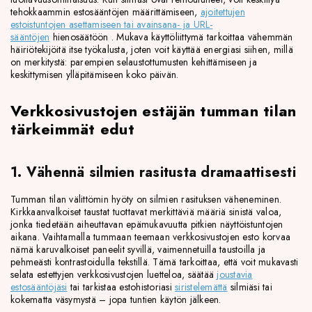
tehokkaammin estosääntöjen määrittämiseen,
ajoitettujen
estoistuntojen asettamiseen tai
avainsana- ja URL-
sääntöjen
hienosäätöön
. Mukava käyttöliittymä tarkoittaa vähemmän
häiriötekijöitä itse työkalusta, joten voit käyttää energiasi siihen, millä
on merkitystä: parempien selaustottumusten kehittämiseen ja
keskittymisen ylläpitämiseen koko päivän.
Verkkosivustojen estäjän tumman tilan
tärkeimmät edut
1. Vähennä silmien rasitusta dramaattisesti
Tumman tilan välittömin hyöty on silmien rasituksen väheneminen.
Kirkkaanvalkoiset taustat tuottavat merkittäviä määriä sinistä valoa,
jonka tiedetään aiheuttavan epämukavuutta pitkien näyttöistuntojen
aikana. Vaihtamalla tummaan teemaan verkkosivustojen esto korvaa
nämä karuvalkoiset paneelit syvillä, vaimennetuilla taustoilla ja
pehmeästi kontrastoidulla tekstillä. Tämä tarkoittaa, että voit mukavasti
selata estettyjen verkkosivustojen luetteloa, säätää
joustavia
estosääntöjäsi
tai tarkistaa estohistoriasi
siristelemättä
silmiäsi tai
kokematta väsymystä – jopa tuntien käytön jälkeen.