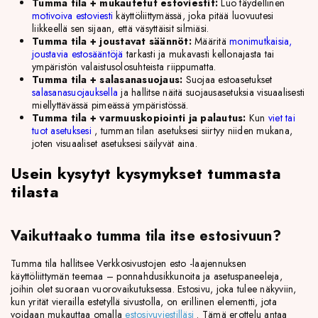
Tumma tila + mukautetut estoviestit:
Luo täydellinen
motivoiva estoviesti
käyttöliittymässä, joka pitää luovuutesi
liikkeellä sen sijaan, että väsyttäisit silmiäsi.
Tumma tila + joustavat säännöt:
Määritä
monimutkaisia,
joustavia estosääntöjä
tarkasti ja mukavasti kellonajasta tai
ympäristön valaistusolosuhteista riippumatta.
Tumma tila + salasanasuojaus:
Suojaa estoasetukset
salasanasuojauksella
ja hallitse näitä suojausasetuksia visuaalisesti
miellyttävässä pimeässä ympäristössä.
Tumma tila + varmuuskopiointi ja palautus:
Kun
viet tai
tuot asetuksesi
, tumman tilan asetuksesi siirtyy niiden mukana,
joten visuaaliset asetuksesi säilyvät aina.
Usein kysytyt kysymykset tummasta
tilasta
Vaikuttaako tumma tila itse estosivuun?
Tumma tila hallitsee Verkkosivustojen esto -laajennuksen
käyttöliittymän teemaa – ponnahdusikkunoita ja asetuspaneeleja,
joihin olet suoraan vuorovaikutuksessa. Estosivu, joka tulee näkyviin,
kun yrität vierailla estetyllä sivustolla, on erillinen elementti, jota
voidaan mukauttaa omalla
estosivuviestilläsi
. Tämä erottelu antaa