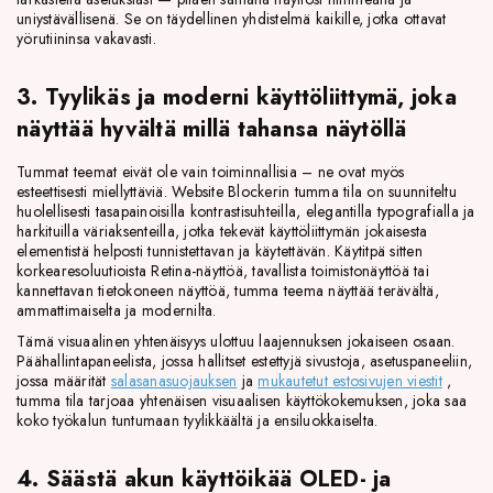
uniystävällisenä. Se on täydellinen yhdistelmä kaikille, jotka ottavat
yörutiininsa vakavasti.
3. Tyylikäs ja moderni käyttöliittymä, joka
näyttää hyvältä millä tahansa näytöllä
Tummat teemat eivät ole vain toiminnallisia – ne ovat myös
esteettisesti miellyttäviä. Website Blockerin tumma tila on suunniteltu
huolellisesti tasapainoisilla kontrastisuhteilla, elegantilla typografialla ja
harkituilla väriaksenteilla, jotka tekevät käyttöliittymän jokaisesta
elementistä helposti tunnistettavan ja käytettävän. Käytitpä sitten
korkearesoluutioista Retina-näyttöä, tavallista toimistonäyttöä tai
kannettavan tietokoneen näyttöä, tumma teema näyttää terävältä,
ammattimaiselta ja modernilta.
Tämä visuaalinen yhtenäisyys ulottuu laajennuksen jokaiseen osaan.
Päähallintapaneelista, jossa hallitset estettyjä sivustoja, asetuspaneeliin,
jossa määrität
salasanasuojauksen
ja
mukautetut estosivujen viestit
,
tumma tila tarjoaa yhtenäisen visuaalisen käyttökokemuksen, joka saa
koko työkalun tuntumaan tyylikkäältä ja ensiluokkaiselta.
4. Säästä akun käyttöikää OLED- ja