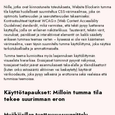
Niille, jotka ovat kiinnostuneita toteutuksesta, Website Blockerin tumma
tila käyttää huolellisesti suunniteltua CSS-värimaailmaa, joka on
optimoitu luettavuuden ja saavutettavuuden takaamiseksi.
Kontrastisuhteet täyttävät WCAG:n (Web Content Accessibility
Guidelines) standardit, mikä varmistaa, että teksti pysyy luettavana
käyttäjille, joilla on erilainen näkötarkkuus. Taustavärit, tekstin värit,
reunukset, painikkeet ja interaktiiviset elementit on kaikki säädetty
erikseen tummaa teemaa varten – kyseessä ei ole vain käänteinen
värimaailma, vaan täysin suunniteltu tumma käyttöliittymä, joka näyttää
tarkoitukselliselta ja ammattimaiselta.
Tumma teema kunnioittaa myös laajennuksen käyttöliittymän
visuaalista hierarkiaa. Ensisijaiset toiminnot pysyvät näkyvissä,
toissijaiset tiedot jäävät asianmukaisesti taka-alalle ja tilaindikaattorit
(kuten onko estosääntö aktiivinen vai keskeytetty) käyttävät
värikoodausta, joka pysyy selkeänä ja erottuvana sekä vaaleissa että
tummissa teemoissa.
Käyttötapaukset: Milloin tumma tila
tekee suurimman eron
Myöhäisillan tuottavuussuunnittelu