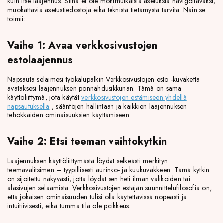
kuin itse laajennus. Siinä ei ole monimutkaisia ​​asetuksia navigoitavaksi,
muokattavia asetustiedostoja eikä teknistä tietämystä tarvita. Näin se
toimii:
Vaihe 1: Avaa verkkosivustojen
estolaajennus
Napsauta selaimesi työkalupalkin Verkkosivustojen esto -kuvaketta
avataksesi laajennuksen ponnahdusikkunan. Tämä on sama
käyttöliittymä, jota käytät
verkkosivustojen estämiseen yhdellä
napsautuksella
, sääntöjen hallintaan ja kaikkien laajennuksen
tehokkaiden ominaisuuksien käyttämiseen.
Vaihe 2: Etsi teeman vaihtokytkin
Laajennuksen käyttöliittymästä löydät selkeästi merkityn
teemavalitsimen – tyypillisesti aurinko- ja kuukuvakkeen. Tämä kytkin
on sijoitettu näkyvästi, jotta löydät sen heti ilman valikoiden tai
alasivujen selaamista. Verkkosivustojen estäjän suunnittelufilosofia on,
että jokaisen ominaisuuden tulisi olla käytettävissä nopeasti ja
intuitiivisesti, eikä tumma tila ole poikkeus.