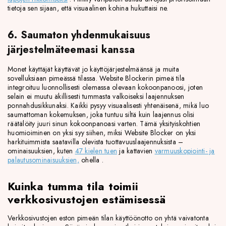
tietoja sen sijaan, että visuaalinen kohina hukuttaisi ne.
6. Saumaton yhdenmukaisuus
järjestelmäteemasi kanssa
Monet käyttäjät käyttävät jo käyttöjärjestelmäänsä ja muita
sovelluksiaan pimeässä tilassa. Website Blockerin pimeä tila
integroituu luonnollisesti olemassa olevaan kokoonpanoosi, joten
selain ei muutu äkillisesti tummasta valkoiseksi laajennuksen
ponnahdusikkunaksi. Kaikki pysyy visuaalisesti yhtenäisenä, mikä luo
saumattoman kokemuksen, joka tuntuu siltä kuin laajennus olisi
räätälöity juuri sinun kokoonpanoasi varten. Tämä yksityiskohtien
huomioiminen on yksi syy siihen, miksi Website Blocker on yksi
harkituimmista saatavilla olevista tuottavuuslaajennuksista –
ominaisuuksien, kuten
47 kielen tuen
ja kattavien
varmuuskopiointi- ja
palautusominaisuuksien,
ohella .
Kuinka tumma tila toimii
verkkosivustojen estämisessä
Verkkosivustojen eston pimeän tilan käyttöönotto on yhtä vaivatonta