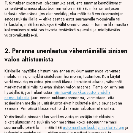
Tutkimukset osoittavat johdonmukaisesti, että tummat käyttöliittymät
vähentävät silmiesi absorboiman valon määrää, mikä on erityisen
tärkeää hämärässä. Jos olet henkilö, joka määrittää verkkosivustojen
estoasetuksia illalla – ehkä asettaa estot seuraavalle työpäivälle tai
tarkastella, mitä häiriötekijöitä vältit onnistuneesti – tumma tila muuttaa
kokemuksen silmiä rasittavasta tehtävästä sujuvaksi ja miellyttäväksi
vuorovaikutukseksi.
2. Paranna unenlaatua vähentämällä sinisen
valon altistumista
Kirkkaille näytöille altistuminen ennen nukkumaanmenoa vähentää
melatoniinin, unisykliä säätelevän hormonin, tuotantoa. Kun käytät
verkkosivustojen estoa pimeässä tilassa iltarutiinisi aikana, vähennät
merkittävästi silmiisi tulevan sinisen valon määrää. Tämä on erityisen
hyödyllistä, jos haluat estää
häiritsevät verkkosivustot yhdellä
napsautuksella
juuri ennen nukkumaanmenoa, varmistaen, että
sosiaalinen media ja uutissivustot eivät houkuttele sinua seuraavana
aamuna. Pimeässä tilassa voit tehdä tämän sabotoimatta untasi.
Yhdistämällä pimeän tilan verkkosivustojen estäjän tehokkaisiin
aikataulutusominaisuuksiin voit määrittää koko estosuunnitelmasi
seuraavalle päivälle — määrittää
automaattisia keskittymisaikatauluja
ja
tarkastella asetuksiasi — pitäen samalla näyttösi himmeänä ja