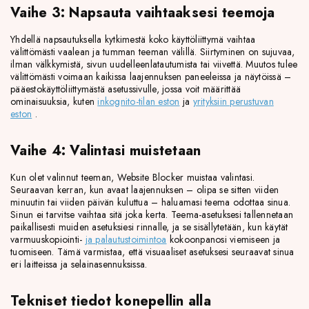
Vaihe 3: Napsauta vaihtaaksesi teemoja
Yhdellä napsautuksella kytkimestä koko käyttöliittymä vaihtaa
välittömästi vaalean ja tumman teeman välillä. Siirtyminen on sujuvaa,
ilman välkkymistä, sivun uudelleenlatautumista tai viivettä. Muutos tulee
välittömästi voimaan kaikissa laajennuksen paneeleissa ja näytöissä –
pääestokäyttöliittymästä asetussivulle, jossa voit määrittää
ominaisuuksia, kuten
inkognito-tilan eston
ja
yrityksiin perustuvan
eston
.
Vaihe 4: Valintasi muistetaan
Kun olet valinnut teeman, Website Blocker muistaa valintasi.
Seuraavan kerran, kun avaat laajennuksen – olipa se sitten viiden
minuutin tai viiden päivän kuluttua – haluamasi teema odottaa sinua.
Sinun ei tarvitse vaihtaa sitä joka kerta. Teema-asetuksesi tallennetaan
paikallisesti muiden asetuksiesi rinnalle, ja se sisällytetään, kun käytät
varmuuskopiointi-
ja palautustoimintoa
kokoonpanosi viemiseen ja
tuomiseen. Tämä varmistaa, että visuaaliset asetuksesi seuraavat sinua
eri laitteissa ja selainasennuksissa.
Tekniset tiedot konepellin alla