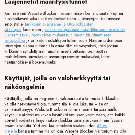
Laajennetut määritysistunnot
Kun asennat Website Blockerin ensimmäisen kerran, saatat käyttää
huomattavasti aikaa kaiken asettamiseen – sivustojen lisäämiseen
estolistalle,
tarkkojen avainsana- ja URL-pohjaisten
sääntöjen
luomiseen ,
salasanasuojauksen määrittämiseen asetusten
lukitsemiseksi
,
motivoivan mukautetun viestin kirjoittamiseen
estosivullesi
ja erilaisten estotilojen tutkimiseen. Näiden pidempien
istuntojen aikana tumma tila estää silmien väsymistä, joka johtuu
kirkkaan käyttöliittymän tuijottamisesta pitkään. Se muuttaa
mahdollisesti uuvuttavan asennusprosessin mukavaksi, lähes
nautinnolliseksi kokemukseksi.
Käyttäjät, joilla on valoherkkyyttä tai
näköongelmia
Käyttäjille, joilla on migreeniä, valonarkuutta tai muita kirkkaalle
valolle herkistäviä tiloja, tumma tila ei ole luksusta – se on
välttämättömyys. Website Blockerin tumma teema tarjoaa näille
käyttäjille aidosti mukavan käyttökokemuksen varmistaen, että kaikki
voivat hyödyntää laajennuksen kaikkia ominaisuuksia ilman fyysistä
epämukavuutta. Yhdessä laajennuksen saatavuuden
47 eri
kielellä
kanssa tumma tila on osa Website Blockerin sitoutumista olla