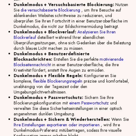
Dunkelmodus + Versuchsbasierte Blockierung:
Nutzen
Sie
die versuchsbasierte Blockierung
, um Ihre Besuche auf
ablenkenden Websites schrittweise zu reduzieren, und
überprüfen Sie Ihren Fortschritt in einer Benutzeroberfläche im
Dunkelmodus, die nicht zur Bildschirmermüdung beiträgt.
Dunkelmodus + Blockverlauf:
Analysieren Sie Ihren
Blockverlauf
detailliert
während Ihrer abendlichen
Überprüfungssitzungen, ohne sich Gedanken über die Belastung
durch blaues Licht machen zu müssen.
Dunkelmodus + Benutzerdefinierte
Blocknachrichten:
Erstellen Sie die perfekte
motivierende
Blockseitennachricht
in einer Benutzeroberfläche, die Ihre
Kreativität fördert, anstatt Ihre Augen zu ermüden.
Dunkelmodus + Flexible Regeln:
Konfigurieren Sie
komplexe,
flexible Blockierungsregeln
präzise und komfortabel,
unabhängig von der Tageszeit oder den
Umgebungslichtverhältnissen.
Dunkelmodus + Passwortschutz:
Sichern Sie Ihre
Blockierungskonfiguration mit
einem Passwortschutz
und
verwalten Sie diese Sicherheitseinstellungen in einer optisch
angenehmen dunklen Umgebung.
Dunkelmodus + Sichern & Wiederherstellen:
Wenn Sie
Ihre Einstellungen exportieren oder importieren
, wird Ihre
Dunkelmodus-Präferenz mitübertragen, sodass Ihre visuelle
Konfiguration immer erhalten bleibt.