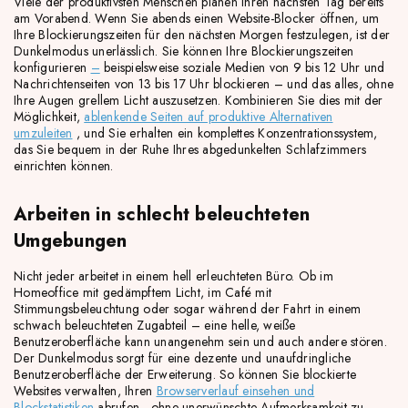
Viele der produktivsten Menschen planen ihren nächsten Tag bereits
am Vorabend. Wenn Sie abends einen Website-Blocker öffnen, um
Ihre Blockierungszeiten für den nächsten Morgen festzulegen, ist der
Dunkelmodus unerlässlich. Sie können Ihre Blockierungszeiten
konfigurieren
–
beispielsweise soziale Medien von 9 bis 12 Uhr und
Nachrichtenseiten von 13 bis 17 Uhr blockieren – und das alles, ohne
Ihre Augen grellem Licht auszusetzen. Kombinieren Sie dies mit der
Möglichkeit,
ablenkende Seiten auf produktive Alternativen
umzuleiten
, und Sie erhalten ein komplettes Konzentrationssystem,
das Sie bequem in der Ruhe Ihres abgedunkelten Schlafzimmers
einrichten können.
Arbeiten in schlecht beleuchteten
Umgebungen
Nicht jeder arbeitet in einem hell erleuchteten Büro. Ob im
Homeoffice mit gedämpftem Licht, im Café mit
Stimmungsbeleuchtung oder sogar während der Fahrt in einem
schwach beleuchteten Zugabteil – eine helle, weiße
Benutzeroberfläche kann unangenehm sein und auch andere stören.
Der Dunkelmodus sorgt für eine dezente und unaufdringliche
Benutzeroberfläche der Erweiterung. So können Sie blockierte
Websites verwalten, Ihren
Browserverlauf einsehen und
Blockstatistiken
abrufen , ohne unerwünschte Aufmerksamkeit zu