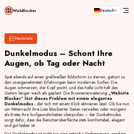
WebBlocker
Deutsch
Merkmale
Dunkelmodus – Schont Ihre
Augen, ob Tag oder Nacht
Spät abends auf einen grellweißen Bildschirm zu starren, gehört zu
den unangenehmsten Erfahrungen beim modernen Surfen. Die
Augen schmerzen, der Kopf pocht, und das helle Licht hält das
Gehirn länger wach als geplant. Die
Browsererweiterung
„Website
Blocker“ löst dieses Problem mit einem eleganten
Dunkelmodus
, der sich mit einem Klick aktivieren lässt. Ob Sie nun
um Mitternacht Ihre Liste blockierter Seiten verwalten oder morgens
als Erstes Ihre Surfgewohnheiten überprüfen – der Dunkelmodus
sorgt dafür, dass die Benutzeroberfläche stets komfortabel, elegant
und gut lesbar ist.
Der Dunkelmodus ist nicht nur eine optische Verbesserung, sondern