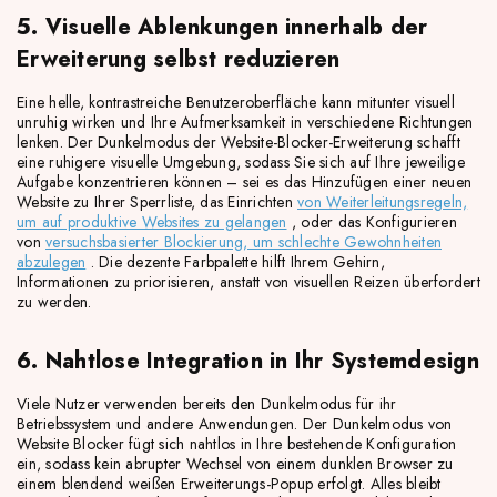
5. Visuelle Ablenkungen innerhalb der
Erweiterung selbst reduzieren
Eine helle, kontrastreiche Benutzeroberfläche kann mitunter visuell
unruhig wirken und Ihre Aufmerksamkeit in verschiedene Richtungen
lenken. Der Dunkelmodus der Website-Blocker-Erweiterung schafft
eine ruhigere visuelle Umgebung, sodass Sie sich auf Ihre jeweilige
Aufgabe konzentrieren können – sei es das Hinzufügen einer neuen
Website zu Ihrer Sperrliste, das Einrichten
von Weiterleitungsregeln,
um auf produktive Websites zu gelangen
, oder das Konfigurieren
von
versuchsbasierter Blockierung, um schlechte Gewohnheiten
abzulegen
. Die dezente Farbpalette hilft Ihrem Gehirn,
Informationen zu priorisieren, anstatt von visuellen Reizen überfordert
zu werden.
6. Nahtlose Integration in Ihr Systemdesign
Viele Nutzer verwenden bereits den Dunkelmodus für ihr
Betriebssystem und andere Anwendungen. Der Dunkelmodus von
Website Blocker fügt sich nahtlos in Ihre bestehende Konfiguration
ein, sodass kein abrupter Wechsel von einem dunklen Browser zu
einem blendend weißen Erweiterungs-Popup erfolgt. Alles bleibt