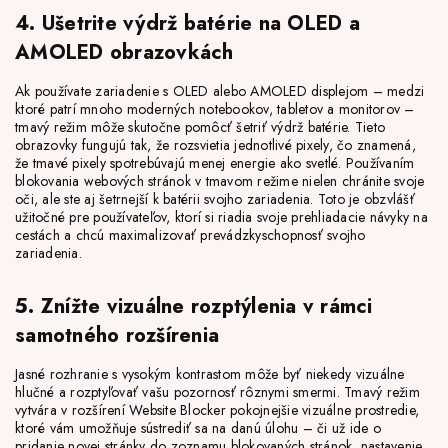
4. Ušetrite výdrž batérie na OLED a
AMOLED obrazovkách
Ak používate zariadenie s OLED alebo AMOLED displejom – medzi
ktoré patrí mnoho moderných notebookov, tabletov a monitorov –
tmavý režim môže skutočne pomôcť šetriť výdrž batérie. Tieto
obrazovky fungujú tak, že rozsvietia jednotlivé pixely, čo znamená,
že tmavé pixely spotrebúvajú menej energie ako svetlé. Používaním
blokovania webových stránok v tmavom režime nielen chránite svoje
oči, ale ste aj šetrnejší k batérii svojho zariadenia. Toto je obzvlášť
užitočné pre používateľov, ktorí si riadia svoje prehliadacie návyky na
cestách a chcú maximalizovať prevádzkyschopnosť svojho
zariadenia.
5. Znížte vizuálne rozptýlenia v rámci
samotného rozšírenia
Jasné rozhranie s vysokým kontrastom môže byť niekedy vizuálne
hlučné a rozptyľovať vašu pozornosť rôznymi smermi. Tmavý režim
vytvára v rozšírení Website Blocker pokojnejšie vizuálne prostredie,
ktoré vám umožňuje sústrediť sa na danú úlohu – či už ide o
pridanie novej stránky do zoznamu blokovaných stránok, nastavenie