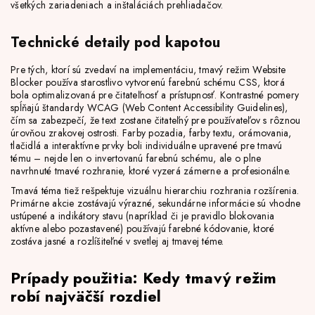
všetkých zariadeniach a inštaláciách prehliadačov.
Technické detaily pod kapotou
Pre tých, ktorí sú zvedaví na implementáciu, tmavý režim Website
Blocker používa starostlivo vytvorenú farebnú schému CSS, ktorá
bola optimalizovaná pre čitateľnosť a prístupnosť. Kontrastné pomery
spĺňajú štandardy WCAG (Web Content Accessibility Guidelines),
čím sa zabezpečí, že text zostane čitateľný pre používateľov s rôznou
úrovňou zrakovej ostrosti. Farby pozadia, farby textu, orámovania,
tlačidlá a interaktívne prvky boli individuálne upravené pre tmavú
tému – nejde len o invertovanú farebnú schému, ale o plne
navrhnuté tmavé rozhranie, ktoré vyzerá zámerne a profesionálne.
Tmavá téma tiež rešpektuje vizuálnu hierarchiu rozhrania rozšírenia.
Primárne akcie zostávajú výrazné, sekundárne informácie sú vhodne
ustúpené a indikátory stavu (napríklad či je pravidlo blokovania
aktívne alebo pozastavené) používajú farebné kódovanie, ktoré
zostáva jasné a rozlíšiteľné v svetlej aj tmavej téme.
Prípady použitia: Kedy tmavý režim
robí najväčší rozdiel