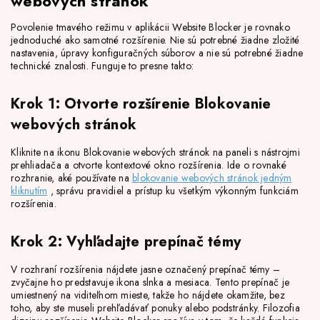
webových stránok
Povolenie tmavého režimu v aplikácii Website Blocker je rovnako
jednoduché ako samotné rozšírenie. Nie sú potrebné žiadne zložité
nastavenia, úpravy konfiguračných súborov a nie sú potrebné žiadne
technické znalosti. Funguje to presne takto:
Krok 1: Otvorte rozšírenie Blokovanie
webových stránok
Kliknite na ikonu Blokovanie webových stránok na paneli s nástrojmi
prehliadača a otvorte kontextové okno rozšírenia. Ide o rovnaké
rozhranie, aké používate na
blokovanie webových stránok jedným
kliknutím
, správu pravidiel a prístup ku všetkým výkonným funkciám
rozšírenia.
Krok 2: Vyhľadajte prepínač témy
V rozhraní rozšírenia nájdete jasne označený prepínač témy –
zvyčajne ho predstavuje ikona slnka a mesiaca. Tento prepínač je
umiestnený na viditeľnom mieste, takže ho nájdete okamžite, bez
toho, aby ste museli prehľadávať ponuky alebo podstránky. Filozofia