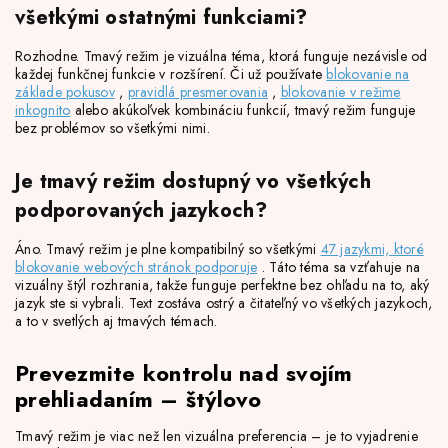
všetkými ostatnými funkciami?
Rozhodne. Tmavý režim je vizuálna téma, ktorá funguje nezávisle od
každej funkčnej funkcie v rozšírení. Či už používate
blokovanie na
základe pokusov
,
pravidlá presmerovania
,
blokovanie v režime
inkognito
alebo akúkoľvek kombináciu funkcií, tmavý režim funguje
bez problémov so všetkými nimi.
Je tmavý režim dostupný vo všetkých
podporovaných jazykoch?
Áno. Tmavý režim je plne kompatibilný so všetkými
47 jazykmi, ktoré
blokovanie webových stránok podporuje
. Táto téma sa vzťahuje na
vizuálny štýl rozhrania, takže funguje perfektne bez ohľadu na to, aký
jazyk ste si vybrali. Text zostáva ostrý a čitateľný vo všetkých jazykoch,
a to v svetlých aj tmavých témach.
Prevezmite kontrolu nad svojím
prehliadaním – štýlovo
Tmavý režim je viac než len vizuálna preferencia – je to vyjadrenie