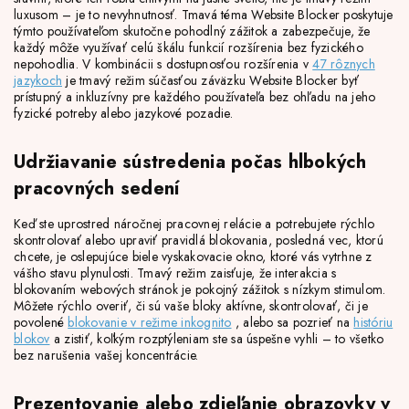
luxusom – je to nevyhnutnosť. Tmavá téma Website Blocker poskytuje
týmto používateľom skutočne pohodlný zážitok a zabezpečuje, že
každý môže využívať celú škálu funkcií rozšírenia bez fyzického
nepohodlia. V kombinácii s dostupnosťou rozšírenia v
47 rôznych
jazykoch
je tmavý režim súčasťou záväzku Website Blocker byť
prístupný a inkluzívny pre každého používateľa bez ohľadu na jeho
fyzické potreby alebo jazykové pozadie.
Udržiavanie sústredenia počas hlbokých
pracovných sedení
Keď ste uprostred náročnej pracovnej relácie a potrebujete rýchlo
skontrolovať alebo upraviť pravidlá blokovania, posledná vec, ktorú
chcete, je oslepujúce biele vyskakovacie okno, ktoré vás vytrhne z
vášho stavu plynulosti. Tmavý režim zaisťuje, že interakcia s
blokovaním webových stránok je pokojný zážitok s nízkym stimulom.
Môžete rýchlo overiť, či sú vaše bloky aktívne, skontrolovať, či je
povolené
blokovanie v režime inkognito
, alebo sa pozrieť na
históriu
blokov
a zistiť, koľkým rozptýleniam ste sa úspešne vyhli – to všetko
bez narušenia vašej koncentrácie.
Prezentovanie alebo zdieľanie obrazovky v