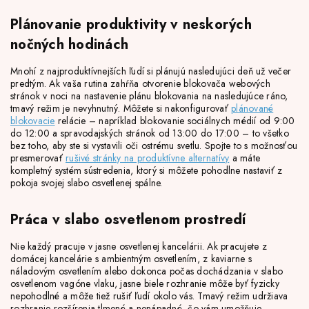
Plánovanie produktivity v neskorých
nočných hodinách
Mnohí z najproduktívnejších ľudí si plánujú nasledujúci deň už večer
predtým. Ak vaša rutina zahŕňa otvorenie blokovača webových
stránok v noci na nastavenie plánu blokovania na nasledujúce ráno,
tmavý režim je nevyhnutný. Môžete si nakonfigurovať
plánované
blokovacie
relácie – napríklad blokovanie sociálnych médií od 9:00
do 12:00 a spravodajských stránok od 13:00 do 17:00 – to všetko
bez toho, aby ste si vystavili oči ostrému svetlu. Spojte to s možnosťou
presmerovať
rušivé stránky na produktívne alternatívy
a máte
kompletný systém sústredenia, ktorý si môžete pohodlne nastaviť z
pokoja svojej slabo osvetlenej spálne.
Práca v slabo osvetlenom prostredí
Nie každý pracuje v jasne osvetlenej kancelárii. Ak pracujete z
domácej kancelárie s ambientným osvetlením, z kaviarne s
náladovým osvetlením alebo dokonca počas dochádzania v slabo
osvetlenom vagóne vlaku, jasne biele rozhranie môže byť fyzicky
nepohodlné a môže tiež rušiť ľudí okolo vás. Tmavý režim udržiava
rozhranie rozšírenia tlmené a nenápadné, čo vám umožňuje