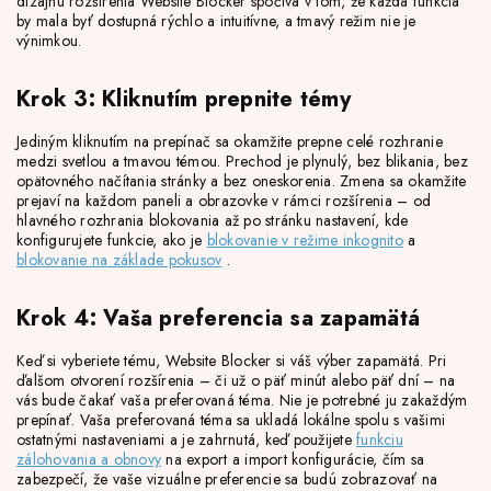
dizajnu rozšírenia Website Blocker spočíva v tom, že každá funkcia
by mala byť dostupná rýchlo a intuitívne, a tmavý režim nie je
výnimkou.
Krok 3: Kliknutím prepnite témy
Jediným kliknutím na prepínač sa okamžite prepne celé rozhranie
medzi svetlou a tmavou témou. Prechod je plynulý, bez blikania, bez
opätovného načítania stránky a bez oneskorenia. Zmena sa okamžite
prejaví na každom paneli a obrazovke v rámci rozšírenia – od
hlavného rozhrania blokovania až po stránku nastavení, kde
konfigurujete funkcie, ako je
blokovanie v režime inkognito
a
blokovanie na základe pokusov
.
Krok 4: Vaša preferencia sa zapamätá
Keď si vyberiete tému, Website Blocker si váš výber zapamätá. Pri
ďalšom otvorení rozšírenia – či už o päť minút alebo päť dní – na
vás bude čakať vaša preferovaná téma. Nie je potrebné ju zakaždým
prepínať. Vaša preferovaná téma sa ukladá lokálne spolu s vašimi
ostatnými nastaveniami a je zahrnutá, keď použijete
funkciu
zálohovania a obnovy
na export a import konfigurácie, čím sa
zabezpečí, že vaše vizuálne preferencie sa budú zobrazovať na