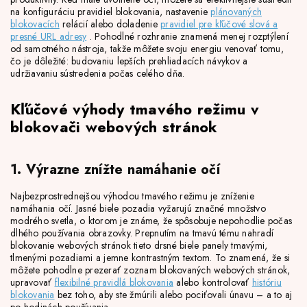
na konfiguráciu pravidiel blokovania, nastavenie
plánovaných
blokovacích
relácií alebo doladenie
pravidiel pre kľúčové slová a
presné URL adresy
. Pohodlné rozhranie znamená menej rozptýlení
od samotného nástroja, takže môžete svoju energiu venovať tomu,
čo je dôležité: budovaniu lepších prehliadacích návykov a
udržiavaniu sústredenia počas celého dňa.
Kľúčové výhody tmavého režimu v
blokovači webových stránok
1. Výrazne znížte namáhanie očí
Najbezprostrednejšou výhodou tmavého režimu je zníženie
namáhania očí. Jasné biele pozadia vyžarujú značné množstvo
modrého svetla, o ktorom je známe, že spôsobuje nepohodlie počas
dlhého používania obrazovky. Prepnutím na tmavú tému nahradí
blokovanie webových stránok tieto drsné biele panely tmavými,
tlmenými pozadiami a jemne kontrastným textom. To znamená, že si
môžete pohodlne prezerať zoznam blokovaných webových stránok,
upravovať
flexibilné pravidlá blokovania
alebo kontrolovať
históriu
blokovania
bez toho, aby ste žmúrili alebo pociťovali únavu – a to aj