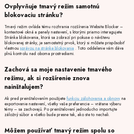
Ovplyvňuje tmavý režim samotnú
blokovaciu stránku?
Tmavý režim ovláda tému rozhrania rozšírenia Website Blocker –
kontextové okná a panely nastavení, s ktorými priamo interagujete.
Stránka blokovania, ktorá sa zobrazí pri pokuse o návštevu
blokovanej stránky, je samostatný prvok, ktorý si môžete prispôsobiť
vlastnou
správou na stránke blokovania
. Toto oddelenie vám dáva
plnú kontrolu nad oboma prostrediami.
Zachová sa moje nastavenie tmavého
režimu, ak si rozšírenie znova
nainštalujem?
Ak pred preinštalovaním použijete
funkciu zálohovania a obnovy
na
exportovanie nastavení, všetky vaše preferencie – vrátane výberu
témy – sa zachovajú. Po preinštalovaní jednoducho importujte
záložný súbor a všetko bude presne tak, ako ste to nechali.
Môžem používať tmavý režim spolu so