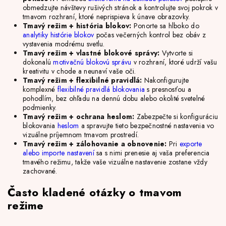
obmedzujte návštevy rušivých stránok a kontrolujte svoj pokrok v
tmavom rozhraní, ktoré neprispieva k únave obrazovky.
Tmavý režim + história blokov:
Ponorte sa hlboko do
analytiky histórie blokov
počas večerných kontrol bez obáv z
vystavenia modrému svetlu.
Tmavý režim + vlastné blokové správy:
Vytvorte si
dokonalú
motivačnú blokovú správu
v rozhraní, ktoré udrží vašu
kreativitu v chode a neunaví vaše oči.
Tmavý režim + flexibilné pravidlá:
Nakonfigurujte
komplexné
flexibilné pravidlá blokovania
s presnosťou a
pohodlím, bez ohľadu na dennú dobu alebo okolité svetelné
podmienky.
Tmavý režim + ochrana heslom:
Zabezpečte si konfiguráciu
blokovania
heslom
a spravujte tieto bezpečnostné nastavenia vo
vizuálne príjemnom tmavom prostredí.
Tmavý režim + zálohovanie a obnovenie:
Pri
exporte
alebo importe nastavení
sa s nimi prenesie aj vaša preferencia
tmavého režimu, takže vaše vizuálne nastavenie zostane vždy
zachované.
Často kladené otázky o tmavom
režime