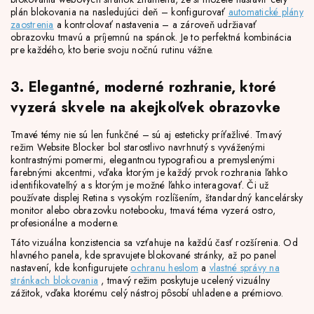
plán blokovania na nasledujúci deň – konfigurovať
automatické plány
zaostrenia
a kontrolovať nastavenia – a zároveň udržiavať
obrazovku tmavú a príjemnú na spánok. Je to perfektná kombinácia
pre každého, kto berie svoju nočnú rutinu vážne.
3. Elegantné, moderné rozhranie, ktoré
vyzerá skvele na akejkoľvek obrazovke
Tmavé témy nie sú len funkčné – sú aj esteticky príťažlivé. Tmavý
režim Website Blocker bol starostlivo navrhnutý s vyváženými
kontrastnými pomermi, elegantnou typografiou a premyslenými
farebnými akcentmi, vďaka ktorým je každý prvok rozhrania ľahko
identifikovateľný a s ktorým je možné ľahko interagovať. Či už
používate displej Retina s vysokým rozlíšením, štandardný kancelársky
monitor alebo obrazovku notebooku, tmavá téma vyzerá ostro,
profesionálne a moderne.
Táto vizuálna konzistencia sa vzťahuje na každú časť rozšírenia. Od
hlavného panela, kde spravujete blokované stránky, až po panel
nastavení, kde konfigurujete
ochranu heslom
a
vlastné správy na
stránkach blokovania
, tmavý režim poskytuje ucelený vizuálny
zážitok, vďaka ktorému celý nástroj pôsobí uhladene a prémiovo.