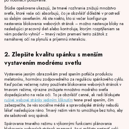
po hodinách používania.
Štúdie opakovane ukazujú, že tmavé rozhrania znižujú množstvo
svetla, ktoré vaše oči absorbujú, čo je obzvlášť dôležité v prostredí
so slabým osvetlením. Ak ste niekto, kto si večer konfiguruje
nastavenia blokovania webových stránok – možno nastavuje bloky na
nasledujúci pracovný deň alebo kontroluje, ktorým rozptýleniam sa
vám podarilo vyhnúť – tmavý režim premení tento zážitok z
namáhavej očí na plynulú a príjemnú interakciu.
2. Zlepšite kvalitu spánku s menším
vystavením modrému svetlu
Vystavenie jasným obrazovkám pred spaním potláča produkciu
melatonínu, hormónu zodpovedného za reguláciu spánkového cyklu.
Keď počas večernej rutiny používate blokovanie webových stránok v
tmavom režime, výrazne znižujete množstvo modrého svetla
dopadajúceho na vaše oči. To je obzvlášť cenné, ak radi blokujete
rušivé webové stránky jediným kliknutím
tesne pred spaním, čím
zabezpečíte, že vás sociálne médiá a spravodajské stránky nebudú
lákať nasledujúce ráno. Tmavý režim vám to umožňuje bez toho, aby
ste sabotovali svoj spánok.
Spárovanie tmavého režimu s výkonnými funkciami plánovania
blokovania webových stránok znamená, že si môžete nastaviť celý