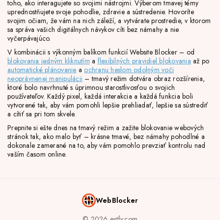
toho, ako interagujete so svojimi nástrojmi. Výberom tmavej témy
uprednostňujete svoje pohodlie, zdravie a sústredenie. Hovoríte
svojim očiam, že vám na nich záleží, a vytvárate prostredie, v ktorom
sa správa vašich digitálnych návykov cíti bez námahy a nie
vyčerpávajúco.
V kombinácii s výkonným balíkom funkcií Website Blocker – od
blokovania jedným kliknutím
a
flexibilných pravidiel blokovania
až po
automatické plánovanie
a
ochranu heslom odolným voči
neoprávnenej manipulácii
– tmavý režim dotvára obraz rozšírenia,
ktoré bolo navrhnuté s úprimnou starostlivosťou o svojich
používateľov. Každý pixel, každá interakcia a každá funkcia boli
vytvorené tak, aby vám pomohli lepšie prehliadať, lepšie sa sústrediť
a cítiť sa pri tom skvele.
Prepnite si ešte dnes na tmavý režim a zažite blokovanie webových
stránok tak, ako malo byť – krásne tmavé, bez námahy pohodlné a
dokonale zamerané na to, aby vám pomohlo prevziať kontrolu nad
vaším časom online.
WebBlocker
© 2026 extfy.com