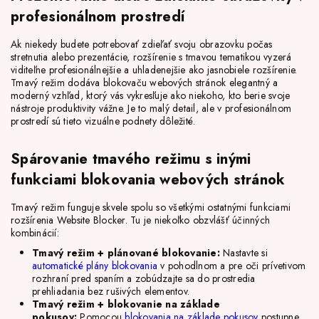
profesionálnom prostredí
Ak niekedy budete potrebovať zdieľať svoju obrazovku počas
stretnutia alebo prezentácie, rozšírenie s tmavou tematikou vyzerá
viditeľne profesionálnejšie a uhladenejšie ako jasnobiele rozšírenie.
Tmavý režim dodáva blokovaču webových stránok elegantný a
moderný vzhľad, ktorý vás vykresľuje ako niekoho, kto berie svoje
nástroje produktivity vážne. Je to malý detail, ale v profesionálnom
prostredí sú tieto vizuálne podnety dôležité.
Spárovanie tmavého režimu s inými
funkciami blokovania webových stránok
Tmavý režim funguje skvele spolu so všetkými ostatnými funkciami
rozšírenia Website Blocker. Tu je niekoľko obzvlášť účinných
kombinácií:
Tmavý režim + plánované blokovanie:
Nastavte si
automatické plány blokovania
v pohodlnom a pre oči prívetivom
rozhraní pred spaním a zobúdzajte sa do prostredia
prehliadania bez rušivých elementov.
Tmavý režim + blokovanie na základe
pokusov:
Pomocou
blokovania na základe pokusov
postupne