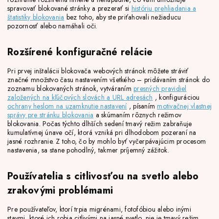
spravovať blokované stránky a prezerať si
históriu prehliadania a
štatistiky blokovania
bez toho, aby ste priťahovali nežiaducu
pozornosť alebo namáhali oči.
Rozšírené konfiguračné relácie
Pri prvej inštalácii blokovača webových stránok môžete stráviť
značné množstvo času nastavením všetkého – pridávaním stránok do
zoznamu blokovaných stránok, vytváraním
presných pravidiel
založených na kľúčových slovách a URL adresách
, konfiguráciou
ochrany heslom na uzamknutie nastavení
, písaním
motivačnej vlastnej
správy pre stránku blokovania
a skúmaním rôznych režimov
blokovania. Počas týchto dlhších sedení tmavý režim zabraňuje
kumulatívnej únave očí, ktorá vzniká pri dlhodobom pozeraní na
jasné rozhranie. Z toho, čo by mohlo byť vyčerpávajúcim procesom
nastavenia, sa stane pohodlný, takmer príjemný zážitok.
Používatelia s citlivosťou na svetlo alebo
zrakovými problémami
Pre používateľov, ktorí trpia migrénami, fotofóbiou alebo inými
stavmi, ktoré ich robia citlivými na jasné svetlo, nie je tmavý režim