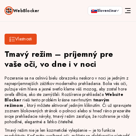
WebBlocker
Slovenčina
Vlastnosti
Tmavý režim – príjemný pre
vaše oči, vo dne i v noci
Pozeranie sa na oslnivú bielu obrazovku neskoro v noci je jedným z
najnepríjemnejších zážitkov moderného prehliadania. Bolia vás oči,
pulzuje vám hlava a jasné svetlo klame váš mozog, aby zostal hore
oveľa dlhšie, ako ste zamýšľali. Rozšírenie prehliadača
Website
Blocker
rieši tento problém krásne navrhnutým
tmavým
režimom
, ktorý môžete aktivovať jediným kliknutím. Či už spravujete
zoznam blokovaných stránok o polnoci alebo si hneď ráno prezeráte
svoje prehliadacie návyky, tmavý režim zaisťuje, že rozhranie je vždy
pohodlné, elegantné a ľahko čitateľné.
Tmavý režim nie je len kozmetické vylepšenie – je to funkcia
produktivity. Keď máte uvoľnené oči, môžete sa efektívnejšie sústrediť