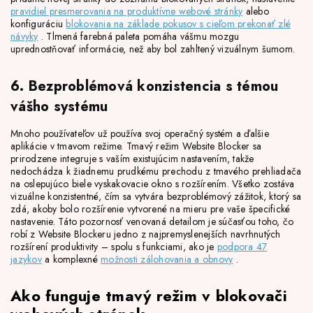
pravidiel presmerovania na produktívne webové stránky
alebo
konfiguráciu
blokovania na základe pokusov s cieľom prekonať zlé
návyky
. Tlmená farebná paleta pomáha vášmu mozgu
uprednostňovať informácie, než aby bol zahltený vizuálnym šumom.
6. Bezproblémová konzistencia s témou
vášho systému
Mnoho používateľov už používa svoj operačný systém a ďalšie
aplikácie v tmavom režime. Tmavý režim Website Blocker sa
prirodzene integruje s vaším existujúcim nastavením, takže
nedochádza k žiadnemu prudkému prechodu z tmavého prehliadača
na oslepujúco biele vyskakovacie okno s rozšírením. Všetko zostáva
vizuálne konzistentné, čím sa vytvára bezproblémový zážitok, ktorý sa
zdá, akoby bolo rozšírenie vytvorené na mieru pre vaše špecifické
nastavenie. Táto pozornosť venovaná detailom je súčasťou toho, čo
robí z Website Blockeru jedno z najpremyslenejších navrhnutých
rozšírení produktivity – spolu s funkciami, ako je
podpora 47
jazykov
a komplexné
možnosti zálohovania a obnovy
.
Ako funguje tmavý režim v blokovači