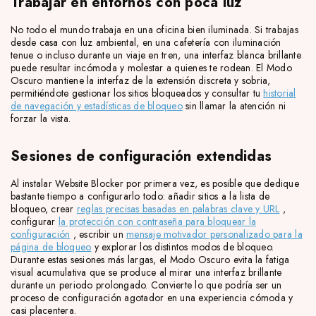
Trabajar en entornos con poca luz
No todo el mundo trabaja en una oficina bien iluminada. Si trabajas
desde casa con luz ambiental, en una cafetería con iluminación
tenue o incluso durante un viaje en tren, una interfaz blanca brillante
puede resultar incómoda y molestar a quienes te rodean. El Modo
Oscuro mantiene la interfaz de la extensión discreta y sobria,
permitiéndote gestionar los sitios bloqueados y consultar tu
historial
de navegación y estadísticas de bloqueo
sin llamar la atención ni
forzar la vista.
Sesiones de configuración extendidas
Al instalar Website Blocker por primera vez, es posible que dedique
bastante tiempo a configurarlo todo: añadir sitios a la lista de
bloqueo, crear
reglas precisas basadas en palabras clave y URL
,
configurar
la protección con contraseña para bloquear la
configuración
, escribir un
mensaje motivador personalizado para la
página de bloqueo
y explorar los distintos modos de bloqueo.
Durante estas sesiones más largas, el Modo Oscuro evita la fatiga
visual acumulativa que se produce al mirar una interfaz brillante
durante un periodo prolongado. Convierte lo que podría ser un
proceso de configuración agotador en una experiencia cómoda y
casi placentera.