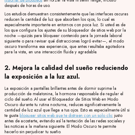
historial de bloqueos
sin forzar la vista ni sentir fatiga, incluso
después de horas de uso.
Los estudios demuestran consistentemente que las interfaces oscuras
reducen la cantidad de luz que absorben los ojos, lo cual es
especialmente importante en entornos con poca luz. Si usted es de
los que configura los ajustes de su bloqueador de sitios web por la
noche —quizás para bloquear contenido para la jornada laboral
siguiente o para revisar qué distracciones logró evitar—, el modo
oscuro transforma esa experiencia, que antes resultaba agotadora
para la vista, en una interacción fluida y agradable.
2. Mejora la calidad del sueño reduciendo
la exposición a la luz azul.
La exposición a pantallas brillantes antes de dormir suprime la
producción de melatonina, la hormona responsable de regular el
ciclo del sueño. Al usar el Bloqueador de Sitios Web en Modo
Oscuro durante tu rutina nocturna, reduces significativamente la
cantidad de luz azul que llega a tus ojos. Esto es especialmente útil si
te gusta
bloquear sitios web que te distraen con un solo clic
justo
antes de acostarte, evitando así la tentación de las redes sociales y
las noticias a la mañana siguiente. El Modo Oscuro te permite
hacerlo sin perjudicar tu sueño.