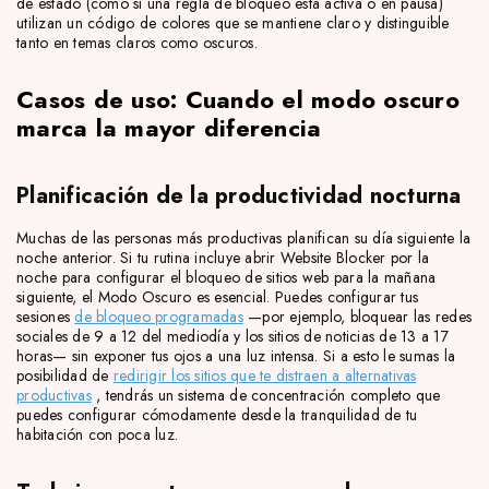
de estado (como si una regla de bloqueo está activa o en pausa)
utilizan un código de colores que se mantiene claro y distinguible
tanto en temas claros como oscuros.
Casos de uso: Cuando el modo oscuro
marca la mayor diferencia
Planificación de la productividad nocturna
Muchas de las personas más productivas planifican su día siguiente la
noche anterior. Si tu rutina incluye abrir Website Blocker por la
noche para configurar el bloqueo de sitios web para la mañana
siguiente, el Modo Oscuro es esencial. Puedes configurar tus
sesiones
de bloqueo programadas
—por ejemplo, bloquear las redes
sociales de 9 a 12 del mediodía y los sitios de noticias de 13 a 17
horas— sin exponer tus ojos a una luz intensa. Si a esto le sumas la
posibilidad de
redirigir los sitios que te distraen a alternativas
productivas
, tendrás un sistema de concentración completo que
puedes configurar cómodamente desde la tranquilidad de tu
habitación con poca luz.