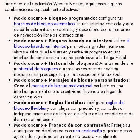
funciones de la extensión Website Blocker. Aquí tienes algunas
combinaciones especialmente efectivas:
Modo oscuro + Bloqueo programado:
configura tus
horarios de bloqueo automático
en una interfaz cómoda y que
cuida la vista antes de acostarte, y despiértate con un entorno
de navegación libre de distracciones.
Modo oscuro + Bloqueo basado en intentos:
Utilice
el
bloqueo basado en intentos
para reducir gradualmente sus
visitas a sitios que le distraen y revise su progreso en una
interfaz de tema oscuro que no contribuye a la fatiga visual.
Modo oscuro + Historial de bloqueos:
Analiza en detalle
tu
historial de bloqueos
durante las sesiones de revisión
nocturnas sin preocuparte por la exposición a la luz azul.
Modo oscuro + Mensajes de bloque personalizados:
Crea el
mensaje de bloque motivacional
perfecto
en una
interfaz que mantiene tu creatividad fluyendo en lugar de
cansar tus ojos.
Modo oscuro + Reglas flexibles:
configure
reglas de
bloqueo flexibles
y complejas con precisión y comodidad,
independientemente de la hora del día o de las condiciones de
iluminación ambiental.
Modo oscuro + Protección con contraseña:
Proteja su
configuración de bloqueo con
una contraseña
y gestione esos
ajustes de seguridad en un entorno oscuro visualmente