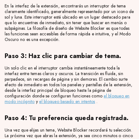
En la interfaz de la extensión, encontrarás un interruptor de tema
claramente identificado, generalmente representado por un icono de
sol y luna. Este interruptor está ubicado en un lugar destacado para
que lo encuentres de inmediato, sin tener que buscar en menús o
subpáginas. La filosofía de diseño de Website Blocker es que todas
las funciones sean accesibles de forma rápida e intuitiva, y el Modo
Oscuro no es una excepción.
Paso 3: Haz clic para cambiar de tema.
Un solo clic en el interruptor cambia instantáneamente toda la
interfaz entre temas claros y oscuros. La transición es fluida, sin
parpadeos, sin recargas de página y sin demoras. El cambio surte
efecto de inmediato en todos los paneles y pantallas de la extensión,
desde la interfaz principal de bloqueo hasta la página de
configuración donde se configuran funciones como
el bloqueo en
modo incógnito
y
el bloqueo basado en intentos
.
Paso 4: Tu preferencia queda registrada.
Una vez que elijas un tema, Website Blocker recordará tu selección.
La próxima vez que abras la extensión, ya sea cinco minutos o cinco