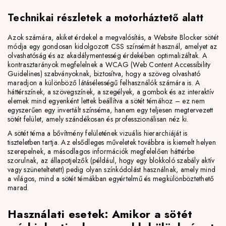
Technikai részletek a motorháztető alatt
Azok számára, akiket érdekel a megvalósítás, a Website Blocker sötét
módja egy gondosan kidolgozott CSS színsémát használ, amelyet az
olvashatóság és az akadálymentesség érdekében optimalizáltak. A
kontrasztarányok megfelelnek a WCAG (Web Content Accessibility
Guidelines) szabványoknak, biztosítva, hogy a szöveg olvasható
maradjon a különböző látásélességű felhasználók számára is. A
háttérszínek, a szövegszínek, a szegélyek, a gombok és az interaktív
elemek mind egyenként lettek beállítva a sötét témához – ez nem
egyszerűen egy invertált színséma, hanem egy teljesen megtervezett
sötét felület, amely szándékosan és professzionálisan néz ki.
A sötét téma a bővítmény felületének vizuális hierarchiáját is
tiszteletben tartja. Az elsődleges műveletek továbbra is kiemelt helyen
szerepelnek, a másodlagos információk megfelelően háttérbe
szorulnak, az állapotjelzők (például, hogy egy blokkoló szabály aktív
vagy szüneteltetett) pedig olyan színkódolást használnak, amely mind
a világos, mind a sötét témákban egyértelmű és megkülönböztethető
marad.
Használati esetek: Amikor a sötét