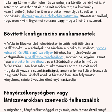
fizikailag kényelmetlen lehet, és zavarhatja a körülötted lévőket is. A
sötét mód visszafogott és diszkrét módon tartja a bővítmény
kezelőfelületét, lehetővé téve a blokkolt webhelyek kezelését, a
böngészési
előzmények és a blokkolási statisztikák
áttekintését anélkül,
hogy nem kívánt figyelmet vonzana vagy megerőltetné a szemed.
Bővített konfigurációs munkamenetek
A Website Blocker első telepítésekor jelentős időt tölthetsz a
beállításokkal – webhelyek hozzáadása a blokkolási listához,
pontos
kulcsszó- és URL-alapú szabályok
létrehozása , jelszóvédelem
konfigurálása
a beállítások zárolásához
, motivációs, egyéni üzenet
írása
a blokkolási oldalhoz
, és a különböző blokkolási módok
felfedezése. Ezen hosszabb munkamenetek során a Sötét mód
megakadályozza a szemfáradtságot, amely a fényes felület hosszabb
ideig tartó bámulásából ered. A fárasztó beállítási folyamatot
kényelmes, szinte élvezetes élménnyé varázsolja.
Fényérzékenységben vagy
látászavarokban szenvedő felhasználók
A migrénnel, fényérzékenységgel vagy más, erős fényre érzékennyé