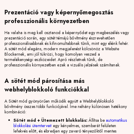
Prezentáció vagy képernyőmegosztás
professzionális környezetben
Ha valaha is meg kell osztanod a képernyődet egy megbeszélés vagy
prezentáció során, egy sötét témájú bővítmény észrevehetően
professzionálisabbnak és kifinomultabbnak tűnik, mint egy élénk fehér.
A sötét mód elegáns, modern megjelenést kölcsönöz a Website
Blockernek, ami jól tükrözi, hogy komolyan veszed a
termelékenységi eszközeidet. Apró részletnek tűnik, de
professzionális környezetben ezek a vizuális jelzések számítanak.
A sötét mód párosítása más
webhelyblokkoló funkciókkal
A Sötét mód gyönyörűen működik együtt a Webhelyblokkoló
bővítmény összes többi funkciójával. Íme néhány különösen hatékony
kombináció:
Sötét mód + Ütemezett blokkolás:
Állítsa be
automatikus
blokkolási ütemterveit
egy kényelmes, szembarát felületen
lefekvés előtt, és ébredjen egy zavaró tényezőktől mentes