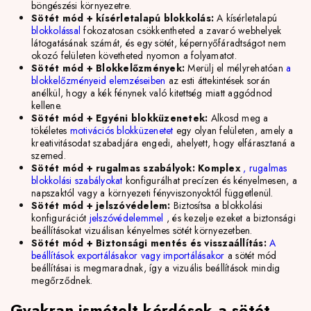
böngészési környezetre.
Sötét mód + kísérletalapú blokkolás:
A kísérletalapú
blokkolással
fokozatosan csökkentheted a zavaró webhelyek
látogatásának számát, és egy sötét, képernyőfáradtságot nem
okozó felületen követheted nyomon a folyamatot.
Sötét mód + Blokkelőzmények:
Merülj el mélyrehatóan
a
blokkelőzményeid elemzéseiben
az esti áttekintések során
anélkül, hogy a kék fénynek való kitettség miatt aggódnod
kellene.
Sötét mód + Egyéni blokküzenetek:
Alkosd meg a
tökéletes
motivációs blokküzenetet
egy olyan felületen, amely a
kreativitásodat szabadjára engedi, ahelyett, hogy elfárasztaná a
szemed.
Sötét mód + rugalmas szabályok: Komplex
, rugalmas
blokkolási szabályokat
konfigurálhat
precízen és kényelmesen, a
napszaktól vagy a környezeti fényviszonyoktól függetlenül.
Sötét mód + jelszóvédelem:
Biztosítsa a blokkolási
konfigurációt
jelszóvédelemmel
, és kezelje ezeket a biztonsági
beállításokat vizuálisan kényelmes sötét környezetben.
Sötét mód + Biztonsági mentés és visszaállítás:
A
beállítások exportálásakor vagy importálásakor
a
sötét mód
beállításai is megmaradnak, így a vizuális beállítások mindig
megőrződnek.
Gyakran ismételt kérdések a sötét