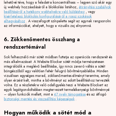
lehetővé téve, hogy a feladatra koncentrálhass – legyen szó akár egy
új webhely hozzáadásáról a blokkolási listához,
átirányítási szabályok
beállításáról a hatékony webhelyekre való küldéshez
, vagy
kísérletalapú blokkolás konfigurálásáról a rossz szokások
elhagyásához
. A visszafogott színpaletta segít az agynak rangsorolni
az információkat, ahelyett, hogy a vizuális zaj elnyomná.
6. Zökkenőmentes összhang a
rendszertémával
Sok felhasználó már sötét módban futtatja az operációs rendszerét és
más alkalmazásait. A Website Blocker sötét módja természetesen
integrálódik a meglévő beállításba, így nincs zavaró váltás a sötét
böngészőből egy vakítóan fehér felugró bővítményablakba. Minden
vizuálisan egységes marad, zökkenőmentes élményt teremtve, amely
olyan érzést kelt, mintha a bővítményt az adott beállításhoz tervezték
volna. Ez a részletekre való odafigyelés teszi a Website Blockert az
egyik legátgondoltabban megtervezett termelékenységi bővítménnyé
– olyan funkciók mellett, mint a
47 nyelv támogatása
és az átfogó
biztonsági mentési és visszaállítási képességek
.
Hogyan működik a sötét mód a