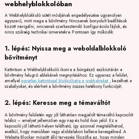
webhelyblokkolóban
A Webhelyblokkoló sötét módjának engedélyezése ugyanolyan
egyszerű, mint maga a bővítmény. Nincsenek bonyolult beállítások
között navigálni, nincsenek szerkesztendő konfigurációs fájlok, és
nincs szükség technikai ismeretekre. Pontosan így működik:
1. lépés: Nyissa meg a weboldalblokkoló
bővítményt
Kattintson a Webhelyblokkoló ikonra a böngésző eszköztárán a
bővítmény felugró ablakának megnyitásához. Ez ugyanaz a felület,
amellyel
egyetlen kattintással blokkolhatja a webhelyeket
, kezelheti a
szabályokat, és elérheti a bővítmény összes hatékony funkcióját.
2. lépés: Keresse meg a témaváltót
A bővítmény felületén egy jól láthatóan megjelölt témaváltó kapcsolót
találsz – amelyet jellemzően egy nap és hold ikon jelöl. Ez a
kapcsoló jól látható helyen található, így azonnal megtalálhatod,
anélkül, hogy menükben vagy aloldalakon kellene keresgélned. A
Website Blocker mögött álló tervezési filozófia az, hogy minden