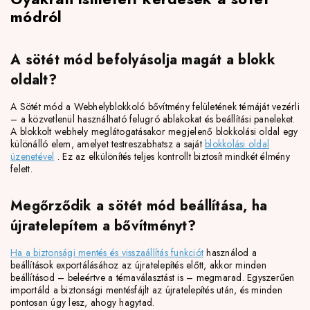
módról
A sötét mód befolyásolja magát a blokk
oldalt?
A Sötét mód a Webhelyblokkoló bővítmény felületének témáját vezérli
– a közvetlenül használható felugró ablakokat és beállítási paneleket.
A blokkolt webhely meglátogatásakor megjelenő blokkolási oldal egy
különálló elem, amelyet testreszabhatsz a saját
blokkolási oldal
üzenetével
. Ez az elkülönítés teljes kontrollt biztosít mindkét élmény
felett.
Megőrződik a sötét mód beállítása, ha
újratelepítem a bővítményt?
Ha a biztonsági mentés és visszaállítás funkciót
használod
a
beállítások exportálásához az újratelepítés előtt, akkor minden
beállításod – beleértve a témaválasztást is – megmarad. Egyszerűen
importáld a biztonsági mentésfájlt az újratelepítés után, és minden
pontosan úgy lesz, ahogy hagytad.