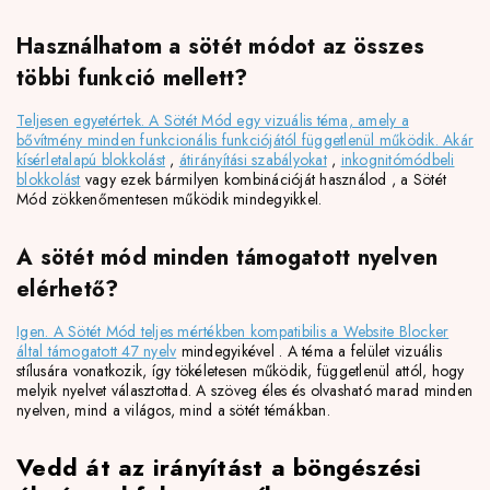
Használhatom a sötét módot az összes
többi funkció mellett?
Teljesen egyetértek. A Sötét Mód egy vizuális téma, amely a
bővítmény minden funkcionális funkciójától függetlenül működik. Akár
kísérletalapú blokkolást
,
átirányítási szabályokat
,
inkognitómódbeli
blokkolást
vagy ezek bármilyen kombinációját használod
, a Sötét
Mód zökkenőmentesen működik mindegyikkel.
A sötét mód minden támogatott nyelven
elérhető?
Igen. A Sötét Mód teljes mértékben kompatibilis a Website Blocker
által támogatott 47 nyelv
mindegyikével
. A téma a felület vizuális
stílusára vonatkozik, így tökéletesen működik, függetlenül attól, hogy
melyik nyelvet választottad. A szöveg éles és olvasható marad minden
nyelven, mind a világos, mind a sötét témákban.
Vedd át az irányítást a böngészési