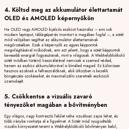
4. Költsd meg az akkumulátor élettartamát
OLED és AMOLED képernyőkön
Ha OLED vagy AMOLED kijelzős eszközt használsz – ami sok
modern laptopot, táblagépet és monitort is magában foglal –, a sötét
mód valójában segíthet az akkumulátor élettartamának
megőrzésében. Ezek a képernyők az egyes képpontok
megvilágításával működnek, ami azt jelenti, hogy a sötét képpontok
kevesebb energiát fogyasztanak, mint a világosak. A Webhelyblokkoló
sötét módban történő használatával nemcsak a szemed véded,
hanem az eszköz akkumulátorával is kíméled magad. Ez különösen
hasznos azoknak a felhasználóknak, akik útközben is kezelik
böngészési szokásaikat, és maximalizálni szeretnék eszközük
üzemidejét.
5. Csökkentse a vizuális zavaró
tényezőket magában a bővítményben
Egy világos, nagy kontrasztú felület néha vizuálisan zajos lehet, és
több irányba vonhatja el a figyelmet. A Sötét mód nyugodtabb
vizuális környezetet teremt a Webhelyblokkoló bővítményen belül,