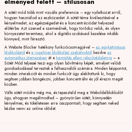
élményed felett – stílusosan
A sötét mód több mint vizuális preferencia – egy nyilatkozat arról,
hogyan használod az eszközeidet. A sötét téma kiválasztásával a
kényelmedet, az egészségedet és a koncentrációdat helyezed
előtérbe. Azt üzened a szemeidnek, hogy törődsz velük, és olyan
környezetet teremtesz, ahol a digitális szokásaid kezelése inkább
könnyed, mint fárasztó.
A Website Blocker hatékony funkciócsomagjával –
az egykattintásos
blokkolástól
és
a rugalmas blokkolási szabályoktól
kezdve
az
automatikus ütemezésen
át a
hamisítás elleni jelszóvédelemig
– a
Sötét Mód teljessé teszi egy olyan bővítmény képét, amelyet valódi
gondoskodással terveztek a felhasználók számára. Minden képpontot,
minden interakciót és minden funkciót úgy alakítottunk ki, hogy
segítsen jobban böngészni, jobban koncentrálni és jól érezni magát
közben.
Válts sötét módra még ma, és tapasztald meg a Weboldalblokkolót
úgy, ahogyan megálmodtad – gyönyörűen sötét, könnyedén
kényelmes, és tökéletesen arra összpontosít, hogy segítsen neked
kézbe venni az online idődet.