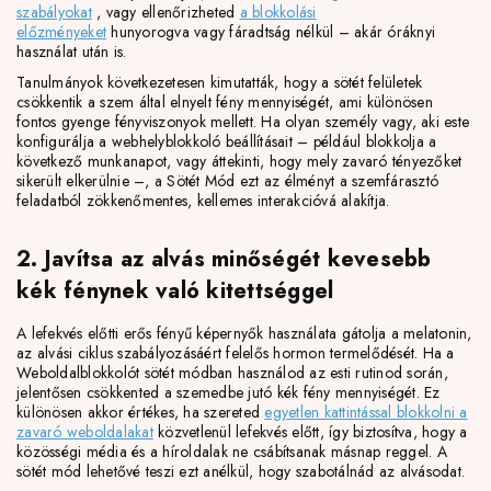
szabályokat
, vagy ellenőrizheted
a blokkolási
előzményeket
hunyorogva vagy fáradtság nélkül – akár óráknyi
használat után is.
Tanulmányok következetesen kimutatták, hogy a sötét felületek
csökkentik a szem által elnyelt fény mennyiségét, ami különösen
fontos gyenge fényviszonyok mellett. Ha olyan személy vagy, aki este
konfigurálja a webhelyblokkoló beállításait – például blokkolja a
következő munkanapot, vagy áttekinti, hogy mely zavaró tényezőket
sikerült elkerülnie –, a Sötét Mód ezt az élményt a szemfárasztó
feladatból zökkenőmentes, kellemes interakcióvá alakítja.
2. Javítsa az alvás minőségét kevesebb
kék fénynek való kitettséggel
A lefekvés előtti erős fényű képernyők használata gátolja a melatonin,
az alvási ciklus szabályozásáért felelős hormon termelődését. Ha a
Weboldalblokkolót sötét módban használod az esti rutinod során,
jelentősen csökkented a szemedbe jutó kék fény mennyiségét. Ez
különösen akkor értékes, ha szereted
egyetlen kattintással blokkolni a
zavaró weboldalakat
közvetlenül lefekvés előtt, így biztosítva, hogy a
közösségi média és a híroldalak ne csábítsanak másnap reggel. A
sötét mód lehetővé teszi ezt anélkül, hogy szabotálnád az alvásodat.