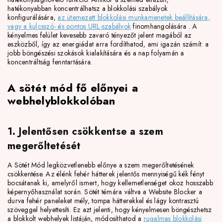
hatékonyabban koncentrálhatsz a blokkolási szabályok
konfigurálására,
az ütemezett blokkolási munkamenetek beállítására,
vagy a
kulcsszó- és pontos URL-szabályok
finomhangolására
. A
kényelmes felület kevesebb zavaró tényezőt jelent magából az
eszközből, így az energiádat arra fordíthatod, ami igazán számít: a
jobb böngészési szokások kialakítására és a nap folyamán a
koncentráltság fenntartására.
A sötét mód fő előnyei a
webhelyblokkolóban
1. Jelentősen csökkentse a szem
megerőltetését
A Sötét Mód legközvetlenebb előnye a szem megerőltetésének
csökkentése. Az élénk fehér hátterek jelentős mennyiségű kék ​​fényt
bocsátanak ki, amelyről ismert, hogy kellemetlenséget okoz hosszabb
képernyőhasználat során. Sötét témára váltva a Website Blocker a
durva fehér paneleket mély, tompa hátterekkel és lágy kontrasztú
szöveggel helyettesíti. Ez azt jelenti, hogy kényelmesen böngészhetsz
a blokkolt webhelyek listáján, módosíthatod a
rugalmas blokkolási