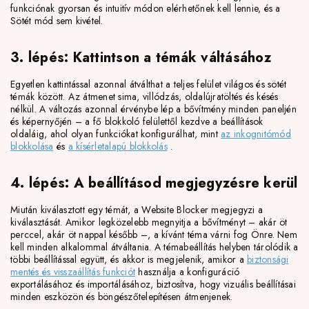
funkciónak gyorsan és intuitív módon elérhetőnek kell lennie, és a
Sötét mód sem kivétel.
3. lépés: Kattintson a témák váltásához
Egyetlen kattintással azonnal átválthat a teljes felület világos és sötét
témák között. Az átmenet sima, villódzás, oldalújratöltés és késés
nélkül. A változás azonnal érvénybe lép a bővítmény minden paneljén
és képernyőjén – a fő blokkoló felülettől kezdve a beállítások
oldaláig, ahol olyan funkciókat konfigurálhat, mint
az inkognitómód
blokkolása
és
a kísérletalapú blokkolás
.
4. lépés: A beállításod megjegyzésre kerül
Miután kiválasztott egy témát, a Website Blocker megjegyzi a
kiválasztását. Amikor legközelebb megnyitja a bővítményt – akár öt
perccel, akár öt nappal később –, a kívánt téma várni fog Önre. Nem
kell minden alkalommal átváltania. A témabeállítás helyben tárolódik a
többi beállítással együtt, és akkor is megjelenik, amikor a
biztonsági
mentés és visszaállítás funkciót
használja a konfiguráció
exportálásához és importálásához, biztosítva, hogy vizuális beállításai
minden eszközön és böngészőtelepítésen átmenjenek.