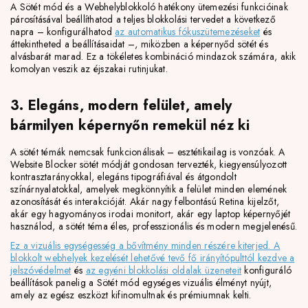
A Sötét mód és a Webhelyblokkoló hatékony ütemezési funkcióinak
párosításával beállíthatod a teljes blokkolási tervedet a következő
napra – konfigurálhatod
az automatikus fókuszütemezéseket
és
áttekintheted a beállításaidat –, miközben a képernyőd sötét és
alvásbarát marad. Ez a tökéletes kombináció mindazok számára, akik
komolyan veszik az éjszakai rutinjukat.
3. Elegáns, modern felület, amely
bármilyen képernyőn remekül néz ki
A sötét témák nemcsak funkcionálisak – esztétikailag is vonzóak. A
Website Blocker sötét módját gondosan tervezték, kiegyensúlyozott
kontrasztarányokkal, elegáns tipográfiával és átgondolt
színárnyalatokkal, amelyek megkönnyítik a felület minden elemének
azonosítását és interakcióját. Akár nagy felbontású Retina kijelzőt,
akár egy hagyományos irodai monitort, akár egy laptop képernyőjét
használod, a sötét téma éles, professzionális és modern megjelenésű.
Ez a vizuális egységesség a bővítmény minden részére kiterjed. A
blokkolt webhelyek kezelését lehetővé tevő fő irányítópulttól kezdve a
jelszóvédelmet
és
az egyéni blokkolási oldalak üzeneteit
konfiguráló
beállítások panelig a
Sötét mód egységes vizuális élményt nyújt,
amely az egész eszközt kifinomultnak és prémiumnak kelti.