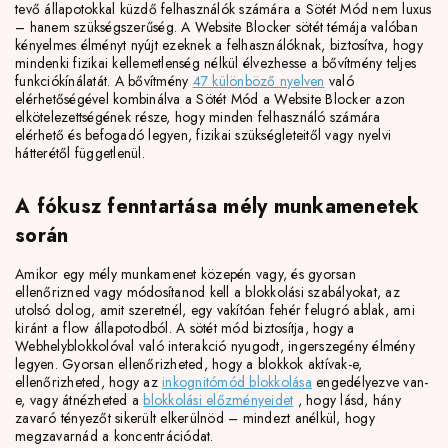
tevő állapotokkal küzdő felhasználók számára a Sötét Mód nem luxus
– hanem szükségszerűség. A Website Blocker sötét témája valóban
kényelmes élményt nyújt ezeknek a felhasználóknak, biztosítva, hogy
mindenki fizikai kellemetlenség nélkül élvezhesse a bővítmény teljes
funkciókínálatát. A bővítmény
47 különböző nyelven
való
elérhetőségével kombinálva a Sötét Mód a Website Blocker azon
elkötelezettségének része, hogy minden felhasználó számára
elérhető és befogadó legyen, fizikai szükségleteitől vagy nyelvi
hátterétől függetlenül.
A fókusz fenntartása mély munkamenetek
során
Amikor egy mély munkamenet közepén vagy, és gyorsan
ellenőrizned vagy módosítanod kell a blokkolási szabályokat, az
utolsó dolog, amit szeretnél, egy vakítóan fehér felugró ablak, ami
kiránt a flow állapotodból. A sötét mód biztosítja, hogy a
Webhelyblokkolóval való interakció nyugodt, ingerszegény élmény
legyen. Gyorsan ellenőrizheted, hogy a blokkok aktívak-e,
ellenőrizheted, hogy az
inkognitómód blokkolása
engedélyezve van-
e, vagy átnézheted a
blokkolási előzményeidet
, hogy lásd, hány
zavaró tényezőt sikerült elkerülnöd – mindezt anélkül, hogy
megzavarnád a koncentrációdat.