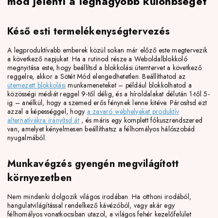
mód jelenti a legnagyobb különbséget
Késő esti termelékenységtervezés
A legproduktívabb emberek közül sokan már előző este megtervezik
a következő napjukat. Ha a rutinod része a Weboldalblokkoló
megnyitása este, hogy beállítsd a blokkolási ütemtervet a következő
reggelre, akkor a Sötét Mód elengedhetetlen. Beállíthatod az
ütemezett blokkolási
munkameneteket – például blokkolhatod a
közösségi médiát reggel 9-től délig, és a híroldalakat délután 1-től 5-
ig – anélkül, hogy a szemed erős fénynek lenne kitéve. Párosítsd ezt
azzal a képességgel, hogy
a zavaró webhelyeket produktív
alternatívákra irányítsd át
, és máris egy komplett fókuszrendszered
van, amelyet kényelmesen beállíthatsz a félhomályos hálószobád
nyugalmából.
Munkavégzés gyengén megvilágított
környezetben
Nem mindenki dolgozik világos irodában. Ha otthoni irodából,
hangulatvilágítással rendelkező kávézóból, vagy akár egy
félhomályos vonatkocsiban utazol, a világos fehér kezelőfelület