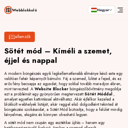
Webblokkoló
Magyar
Jellemzők
Sötét mód – Kíméli a szemet,
éjjel és nappal
A modern böngészés egyik legkellemetlenebb élménye késő este egy
vakítóan fehér képernyőt bámulni. Fáj a szemed, lüktet a fejed, és az
erős fény becsapja az agyadat, hogy sokkal tovább maradjon ébren,
mint tervezted. A
Website Blocker
böngészőbővítmény megoldja
ezt a problémát egy gyönyörűen megtervezett
Sötét Móddal
,
amelyet egyetlen kattintással aktiválhatsz. Akár éjfélkor kezeled a
blokkolt webhelyek listáját, akár reggel első dolgodként tekinted át
böngészési szokásaidat, a Sötét Mód biztosítja, hogy a felület mindig
kényelmes, elegáns és könnyen olvasható legyen.
A sötét mód nem csupán egy esztétikai újítás – hanem egy
hatékonyságnövelő funkció. Amikor a szemed ellazult,